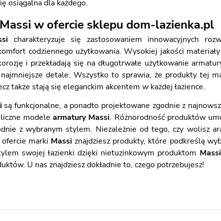
się osiągalna dla każdego.
Massi w ofercie sklepu dom-lazienka.pl
si
charakteryzuje się zastosowaniem innowacyjnych rozwi
omfort codziennego użytkowania. Wysokiej jakości materiały u
orozję i przekładają się na długotrwałe użytkowanie armatu
 najmniejsze detale. Wszystko to sprawia, że produkty tej ma
ecz także stają się eleganckim akcentem w każdej łazience.
i
są funkcjonalne, a ponadto projektowane zgodnie z najnowsz
 liczne modele
armatury Massi
. Różnorodność produktów umoż
odnie z wybranym stylem. Niezależnie od tego, czy wolisz ara
w ofercie marki
Massi
znajdziesz produkty, które podkreślą wyb
ylem swojej łazienki dzięki nietuzinkowym produktom
Massi
któw. U nas znajdziesz dokładnie to, czego potrzebujesz!