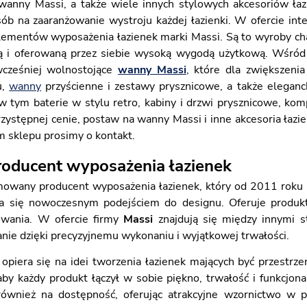
anny Massi, a także wiele innych stylowych akcesoriów łazi
ób na zaaranżowanie wystroju każdej łazienki. W ofercie in
elementów wyposażenia łazienek marki Massi. Są to wyroby c
ą i oferowaną przez siebie wysoką wygodą użytkową. Wśród p
cześniej wolnostojące
wanny Massi
, które dla zwiększeni
u,
wanny
przyścienne i zestawy prysznicowe, a także elegan
w tym baterie w stylu retro, kabiny i drzwi prysznicowe, k
zystępnej cenie, postaw na wanny Massi i inne akcesoria łazie
 sklepu prosimy o kontakt.
roducent wyposażenia łazienek
owany producent wyposażenia łazienek, który od 2011 roku rede
a się nowoczesnym podejściem do designu. Oferuje produkt
wania. W ofercie firmy
Massi
znajdują się między innymi 
nie dzięki precyzyjnemu wykonaniu i wyjątkowej trwałości.
i opiera się na idei tworzenia łazienek mających być przestrze
aby każdy produkt łączył w sobie piękno, trwałość i funkcjon
również na dostępność, oferując atrakcyjne wzornictwo w 