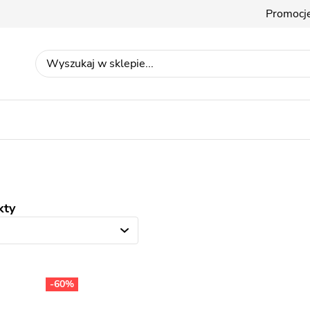
Promocj
kty
-60%