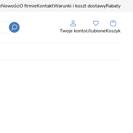
e
Nowości
O firmie
Kontakt
Warunki i koszt dostawy
Rabaty
Twoje konto
Ulubione
Koszyk