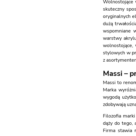
Wolnostojące w
skuteczny spos
oryginalnych 
dużą trwałości
wspomniane w
warstwy akryl
wolnostojące, 
stylowych w pr
z asortymentem
Massi – p
Massi to renom
Marka wyróżni
wygodą użytko
zdobywają uzna
Filozofia mark
dąży do tego, 
Firma stawia 