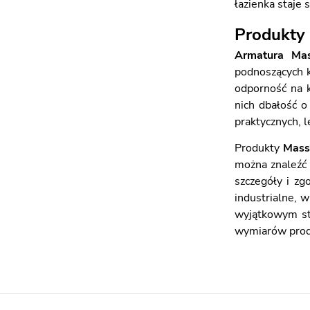
łazienka staje 
Produkty 
Armatura Mas
podnoszących k
odporność na k
nich dbałość o
praktycznych, l
Produkty
Mass
można znaleźć
szczegóły i zg
industrialne, 
wyjątkowym st
wymiarów produ