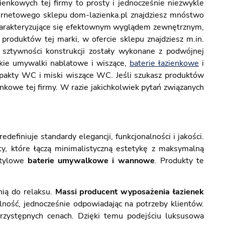
enkowych tej firmy to prosty i jednocześnie niezwykle
ternetowego sklepu dom-lazienka.pl znajdziesz mnóstwo
harakteryzujące się efektownym wyglądem zewnętrznym,
roduktów tej marki, w ofercie sklepu znajdziesz m.in.
a sztywności konstrukcji zostały wykonane z podwójnej
ckie umywalki nablatowe i wiszące,
baterie łazienkowe
i
ompakty WC i miski wiszące WC. Jeśli szukasz produktów
nkowe tej firmy. W razie jakichkolwiek pytań związanych
finiuje standardy elegancji, funkcjonalności i jakości.
y, które łączą minimalistyczną estetykę z maksymalną
stylowe
baterie umywalkowe i wannowe
. Produkty te
nią do relaksu.
Massi producent wyposażenia łazienek
alność, jednocześnie odpowiadając na potrzeby klientów.
przystępnych cenach. Dzięki temu podejściu luksusowa