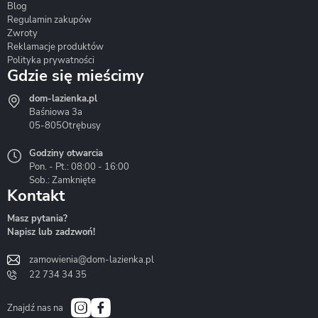
Blog
Corsan
Gante
Hydrosan
Regulamin zakupów
Zwroty
Reklamacje produktów
Polityka prywatności
Gdzie się mieścimy
dom-lazienka.pl
Hydrostop
Inea
Invena
Baśniowa 3a
05-805
Otrębusy
Godziny otwarcia
Pon. - Pt.: 08:00 - 16:00
Sob.: Zamknięte
Kontakt
Liveno
Loge Garden
Massi
Masz pytania?
Napisz lub zadzwoń!
zamowienia@dom-lazienka.pl
22 734 34 35
Mazur
Metal-Hurt
Moel
Bath&Spa
Znajdź nas na