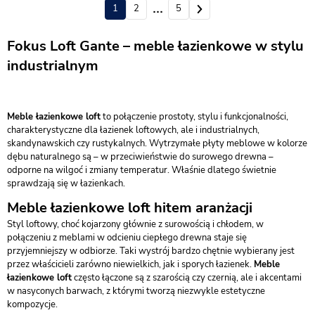
1
2
4
5
Fokus Loft Gante – meble łazienkowe w stylu
industrialnym
Meble łazienkowe loft
to połączenie prostoty, stylu i funkcjonalności,
charakterystyczne dla łazienek loftowych, ale i industrialnych,
skandynawskich czy rustykalnych. Wytrzymałe płyty meblowe w kolorze
dębu naturalnego są – w przeciwieństwie do surowego drewna –
odporne na wilgoć i zmiany temperatur. Właśnie dlatego świetnie
sprawdzają się w łazienkach.
Meble łazienkowe loft hitem aranżacji
Styl loftowy, choć kojarzony głównie z surowością i chłodem, w
połączeniu z meblami w odcieniu ciepłego drewna staje się
przyjemniejszy w odbiorze. Taki wystrój bardzo chętnie wybierany jest
przez właścicieli zarówno niewielkich, jak i sporych łazienek.
Meble
łazienkowe loft
często łączone są z szarością czy czernią, ale i akcentami
w nasyconych barwach, z którymi tworzą niezwykle estetyczne
kompozycje.