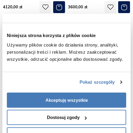
4120,00
3600,00
Niniejsza strona korzysta z plików cookie
Używamy plików cookie do działania strony, analityki,
personalizacji treści i reklam. Możesz zaakceptować
wszystkie, odrzucić opcjonalne albo dostosować zgody.
Pokaż szczegóły
Szafka wisząca z dwiema białymi
Szafka wisząca z umywalką 140 cm
Akceptuję wszystkie
umywalkami nablatowymi 160 cm
kolor dąb naturalny 50/4 NELA
kolor dąb naturalny seria Fokus Loft
seria Fokus Loft Gante
Gante
Dostosuj zgody
3840,00
3460,00