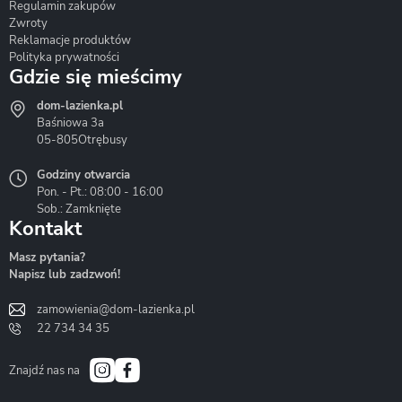
Regulamin zakupów
Zwroty
Reklamacje produktów
Polityka prywatności
Gdzie się mieścimy
dom-lazienka.pl
Hydrostop
Inea
Invena
Baśniowa 3a
05-805
Otrębusy
Godziny otwarcia
Pon. - Pt.: 08:00 - 16:00
Sob.: Zamknięte
Kontakt
Liveno
Loge Garden
Massi
Masz pytania?
Napisz lub zadzwoń!
zamowienia@dom-lazienka.pl
22 734 34 35
Mazur
Metal-Hurt
Moel
Bath&Spa
Znajdź nas na