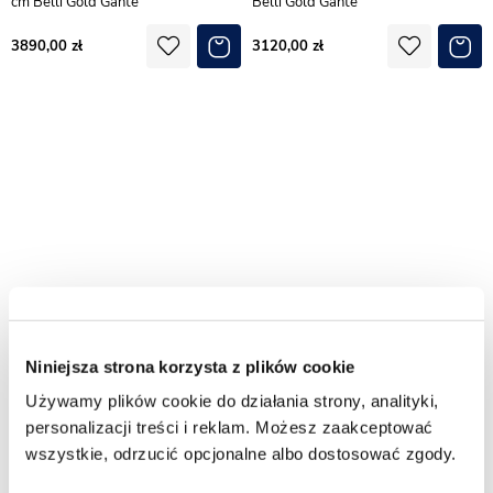
cm Belli Gold Gante
Belli Gold Gante
3890,00
3120,00
Niniejsza strona korzysta z plików cookie
Szafka wisząca biały mat z
Szafka wisząca biały mat z
Używamy plików cookie do działania strony, analityki,
umywalką nablatową 140 cm Belli
umywalką nablatową 120/50 cm
Gold Gante
Belli Gold Gante
personalizacji treści i reklam. Możesz zaakceptować
wszystkie, odrzucić opcjonalne albo dostosować zgody.
2830,00
2950,00