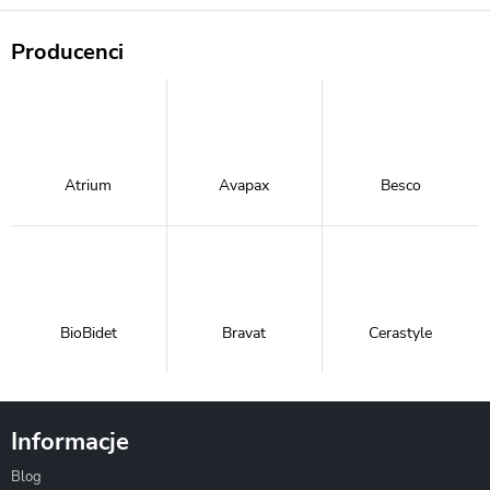
Producenci
Atrium
Avapax
Besco
BioBidet
Bravat
Cerastyle
Informacje
Blog
Corsan
Gante
Hydrosan