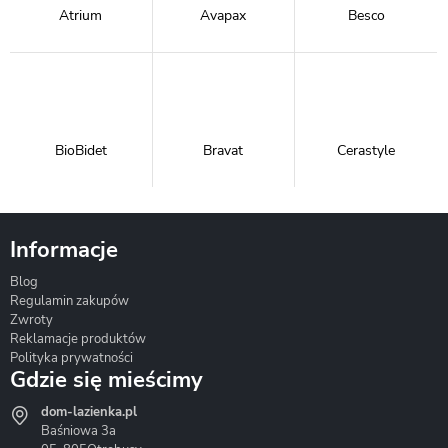
Atrium
Avapax
Besco
BioBidet
Bravat
Cerastyle
Informacje
Blog
Corsan
Gante
Hydrosan
Regulamin zakupów
Zwroty
Reklamacje produktów
Polityka prywatności
Gdzie się mieścimy
dom-lazienka.pl
Hydrostop
Inea
Invena
Baśniowa 3a