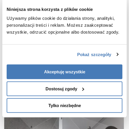
wsporniki równoległe do krawędzi szyby
Niniejsza strona korzysta z plików cookie
bezpieczne szkło hartowane przezroczyste o grubości 8 mm
Używamy plików cookie do działania strony, analityki,
powłoka Active Shield 2.0 ułatwiająca utrzymanie czystości
personalizacji treści i reklam. Możesz zaakceptować
praktyczny uchwyt drzwi
wszystkie, odrzucić opcjonalne albo dostosować zgody.
cienkie, niemal niewidoczne profile w kolorze stal szczotkowana
wieszak na ręcznik w zestawie
gwarancja 7 lat
Pokaż szczegóły
Akceptuję wszystkie
Dostosuj zgody
Tylko niezbędne