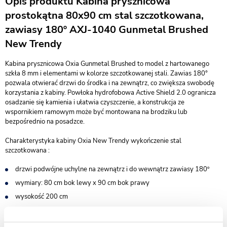
Opis produktu Kabina prysznicowa
prostokątna 80x90 cm stal szczotkowana,
zawiasy 180º AXJ-1040 Gunmetal Brushed
New Trendy
Kabina prysznicowa Oxia Gunmetal Brushed to model z hartowanego
szkła 8 mm i elementami w kolorze szczotkowanej stali. Zawias 180°
pozwala otwierać drzwi do środka i na zewnątrz, co zwiększa swobodę
korzystania z kabiny. Powłoka hydrofobowa Active Shield 2.0 ogranicza
osadzanie się kamienia i ułatwia czyszczenie, a konstrukcja ze
wspornikiem ramowym może być montowana na brodziku lub
bezpośrednio na posadzce.
Charakterystyka kabiny Oxia New Trendy wykończenie stal
szczotkowana :
drzwi podwójne uchylne na zewnątrz i do wewnątrz zawiasy 180º
wymiary: 80 cm bok lewy x 90 cm bok prawy
wysokość 200 cm
do kompletowania z brodzikiem lub bez - możliwy montaż na
posadzce