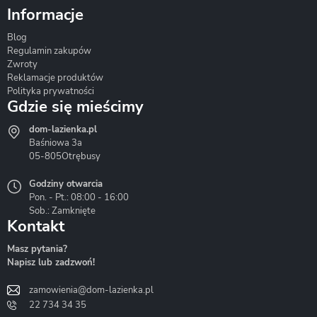
Informacje
Blog
Corsan
Gante
Hydrosan
Regulamin zakupów
Zwroty
Reklamacje produktów
Polityka prywatności
Gdzie się mieścimy
dom-lazienka.pl
Hydrostop
Inea
Invena
Baśniowa 3a
05-805
Otrębusy
Godziny otwarcia
Pon. - Pt.: 08:00 - 16:00
Sob.: Zamknięte
Kontakt
Liveno
Loge Garden
Massi
Masz pytania?
Napisz lub zadzwoń!
zamowienia@dom-lazienka.pl
22 734 34 35