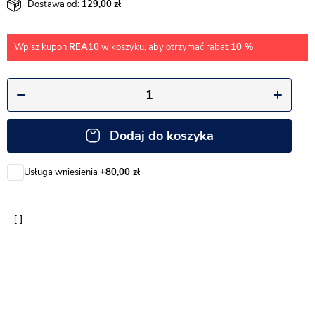
Dostawa od:
129,00
Wpisz kupon
REA10
w koszyku, aby otrzymać rabat
10 %
Dodaj do koszyka
Usługa wniesienia
+80,00 zł