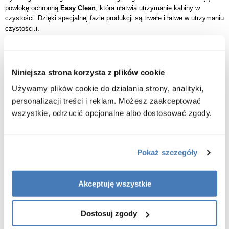
powłokę ochronną
Easy Clean
, która ułatwia utrzymanie kabiny w
czystości. Dzięki specjalnej fazie produkcji są trwałe i łatwe w utrzymaniu
czystości.i.
Kabina Rapid Swing posiada sprawnie działający system uchylny,
umożliwiający łatwe otwieranie i zamykanie drzwi. System zawiasów
zaprojektowany został tak, aby działał idealnie gładko przez cały czas
Niniejsza strona korzysta z plików cookie
użytkowania. Dzięki niezwykle przemyślanym rozwiązaniom uszczelki
zastosowane w drzwiach zapewniają 100% szczelność i niezawodność
Używamy plików cookie do działania strony, analityki,
podczas użytkowania.
personalizacji treści i reklam. Możesz zaakceptować
Rodzaj
Kabina prostokątna trójścienna
wszystkie, odrzucić opcjonalne albo dostosować zgody.
Kolor profili
Czarny
Przeźroczyste hartowane , 6 mm, aktywna
Szkło
powłoka
Pokaż szczegóły
Dłuższy bok [cm]
120 drzwi
Krótszy bok [cm]
2 x
80 ścianka stała
Wysokość
1950 mm
Akceptuję wszystkie
Regulacja na
1185-1205 mm drzwi x 785-795 mm ścianka
x
profilach
2
Sposób otwierania
Drzwi uchylne
Dostosuj zgody
Gwarancja
2 lata
producenta