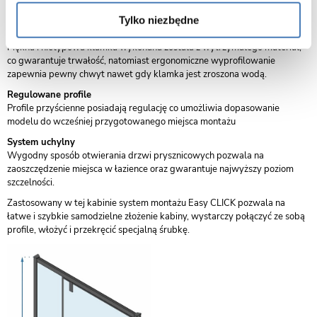
Dodatkowe informacje:
czarne wykończenia , stalowy uchwyt, uszczelki
Tylko niezbędne
Wyprofilowana klamka
Piękna i nietypowa klamka wykonana została z wytrzymałego materiał,
co gwarantuje trwałość, natomiast ergonomiczne wyprofilowanie
zapewnia pewny chwyt nawet gdy klamka jest zroszona wodą.
Regulowane profile
Profile przyścienne posiadają regulację co umożliwia dopasowanie
modelu do wcześniej przygotowanego miejsca montażu
System uchylny
Wygodny sposób otwierania drzwi prysznicowych pozwala na
zaoszczędzenie miejsca w łazience oraz gwarantuje najwyższy poziom
szczelności.
Zastosowany w tej kabinie system montażu Easy CLICK pozwala na
łatwe i szybkie samodzielne złożenie kabiny, wystarczy połączyć ze sobą
profile, włożyć i przekręcić specjalną śrubkę.