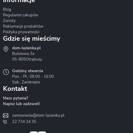
Informacje
Blog
Corsan
Gante
Hydrosan
Regulamin zakupów
Zwroty
Reklamacje produktów
Polityka prywatności
Gdzie się mieścimy
dom-lazienka.pl
Hydrostop
Inea
Invena
Baśniowa 3a
05-805
Otrębusy
Godziny otwarcia
Pon. - Pt.: 08:00 - 16:00
Sob.: Zamknięte
Kontakt
Liveno
Loge Garden
Massi
Masz pytania?
Napisz lub zadzwoń!
zamowienia@dom-lazienka.pl
22 734 34 35
Mazur
Metal-Hurt
Moel