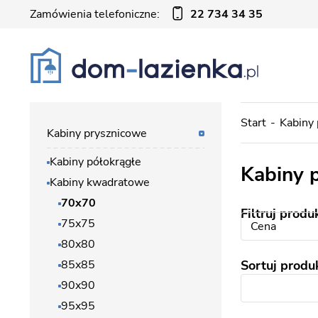
Zamówienia telefoniczne:
22 734 34 35
Start
Kabiny
Kabiny prysznicowe
Kabiny półokrągłe
Kabiny 
Kabiny kwadratowe
70x70
Filtruj produ
75x75
Cena
80x80
85x85
Sortuj produ
90x90
95x95