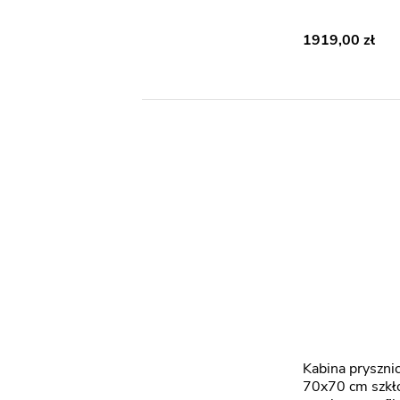
1919,00
Kabina prysznicowa składana
70x70 cm szk