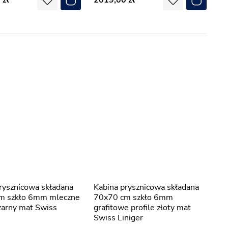
0
2019,00
Kabina prysznicowa składana
m szkło 6mm mleczne
70x70 cm szkło 6mm
czarny mat Swiss
grafitowe profile złoty mat
Swiss Liniger