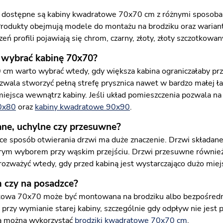
i dostępne są kabiny kwadratowe 70x70 cm z różnymi sposobam
odukty obejmują modele do montażu na brodziku oraz warian
ń profili pojawiają się chrom, czarny, złoty, złoty szczotkowa
 wybrać kabinę 70x70?
cm warto wybrać wtedy, gdy większa kabina ograniczałaby prz
zwala stworzyć pełną strefę prysznica nawet w bardzo małej ła
ć miejsca wewnątrz kabiny. Jeśli układ pomieszczenia pozwala n
0x80
oraz
kabiny kwadratowe 90x90
.
ane, uchylne czy przesuwne?
ce sposób otwierania drzwi ma duże znaczenie. Drzwi składane
rym wyborem przy wąskim przejściu. Drzwi przesuwne również n
rozważyć wtedy, gdy przed kabiną jest wystarczająco dużo miejs
m czy na posadzce?
owa 70x70 może być montowana na brodziku albo bezpośrednio
i przy wymianie starej kabiny, szczególnie gdy odpływ nie jes
ca można wykorzystać
brodziki kwadratowe 70x70 cm
.