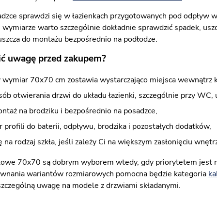
dzce sprawdzi się w łazienkach przygotowanych pod odpływ w p
 wymiarze warto szczególnie dokładnie sprawdzić spadek, uszc
szcza do montażu bezpośrednio na podłodze.
ić uwagę przed zakupem?
y wymiar 70x70 cm zostawia wystarczająco miejsca wewnątrz k
ób otwierania drzwi do układu łazienki, szczególnie przy WC,
ntaż na brodziku i bezpośrednio na posadzce,
r profili do baterii, odpływu, brodzika i pozostałych dodatków,
na rodzaj szkła, jeśli zależy Ci na większym zasłonięciu wnętrz
towe 70x70 są dobrym wyborem wtedy, gdy priorytetem jest 
ównania wariantów rozmiarowych pomocna będzie kategoria
ka
szczególną uwagę na modele z drzwiami składanymi.