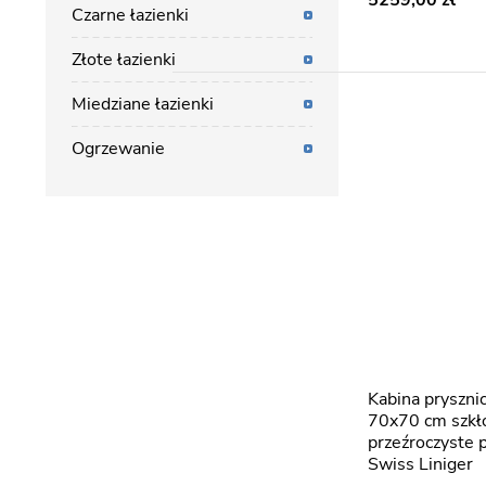
5259,00
Czarne łazienki
Złote łazienki
Miedziane łazienki
Ogrzewanie
Kabina prysznicowa składana
70x70 cm szk
przeźroczyste 
Swiss Liniger