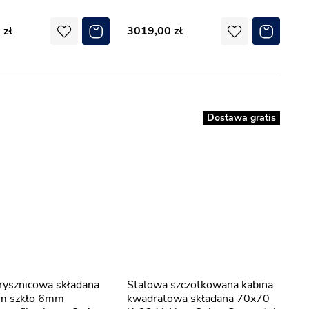
0
3019,00
Dostawa gratis
Stalowa szczotkowana kabina
m szkło 6mm
kwadratowa składana 70x70