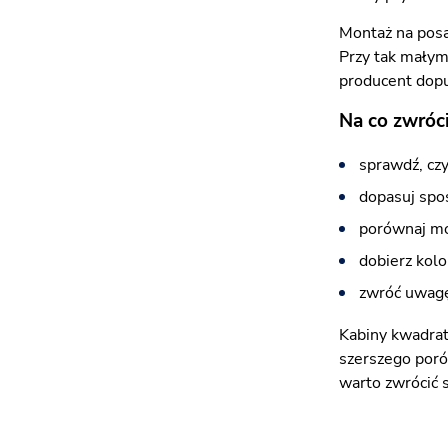
Montaż na posa
Przy tak małym
producent dopu
Na co zwróc
sprawdź, cz
dopasuj spos
porównaj mo
dobierz kolo
zwróć uwagę 
Kabiny kwadra
szerszego por
warto zwrócić 