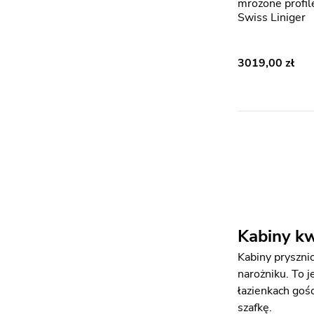
mrożone profil
Swiss Liniger
3019,00
Kabiny kw
Kabiny pryszni
narożniku. To 
łazienkach goś
szafkę.