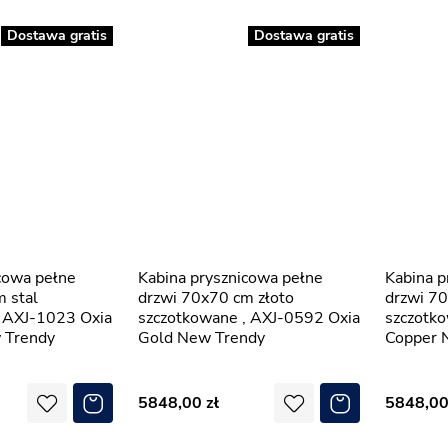
Dostawa gratis
Dostawa gratis
Kabina prysznicowa pełne
Kabina prysznicowa pełne
 stal
drzwi 70x70 cm złoto
drzwi 7
, AXJ-1023 Oxia
szczotkowane , AXJ-0592 Oxia
szczotk
 Trendy
Gold New Trendy
Copper 
5848,00
5848,0