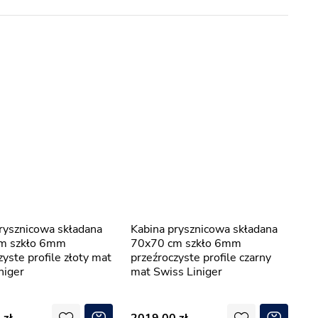
Kabina prysznicowa składana
m szkło 6mm
70x70 cm szkło 6mm
zyste profile złoty mat
przeźroczyste profile czarny
niger
mat Swiss Liniger