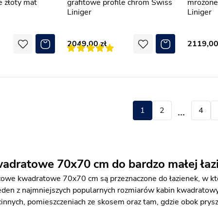
e złoty mat
grafitowe profile chrom Swiss
mrożone 
Liniger
Liniger
2049,00
2119,0
1
2
3
4
adratowe 70x70 cm do bardzo małej łaz
cowe kwadratowe 70x70 cm są przeznaczone do łazienek, w któ
jeden z najmniejszych popularnych rozmiarów kabin kwadratow
cinnych, pomieszczeniach ze skosem oraz tam, gdzie obok prys