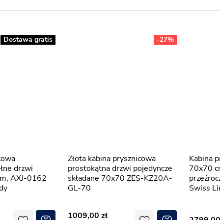
Dostawa gratis
-27%
Złota kabina prysznicowa
Kabina prysznicowa składana
łne drzwi
prostokątna drzwi pojedyncze
70x70 c
om, AXJ-0162
składane 70x70 ZES-KZ20A-
przeźroc
dy
GL-70
Swiss Li
1009,00