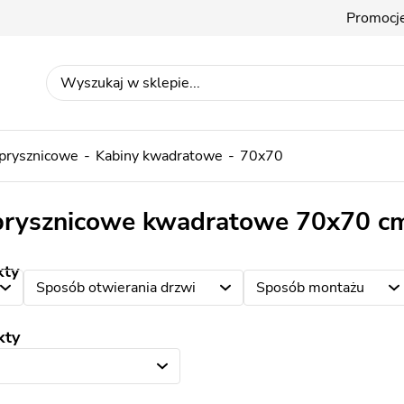
Promocj
 prysznicowe
Kabiny kwadratowe
70x70
prysznicowe kwadratowe 70x70 c
kty
Sposób otwierania drzwi
Sposób montażu
kty