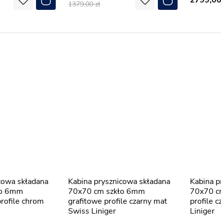
2799,0
1379,00
Kabina prysznicowa składana
Kabina prysznicowa składana
ło 6mm
70x70 cm szkło 6mm
70x70 c
profile chrom
grafitowe profile czarny mat
profile 
Swiss Liniger
Liniger