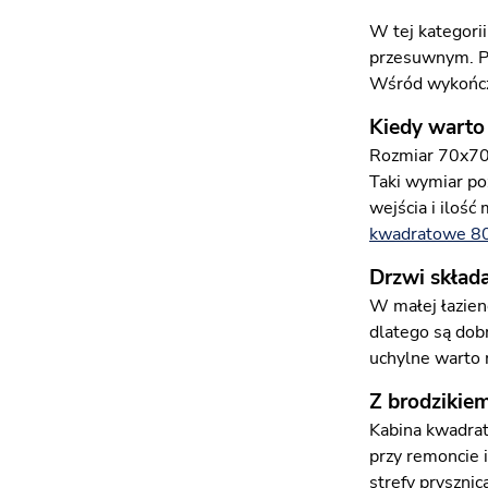
W tej kategori
przesuwnym. Pr
Wśród wykończe
Kiedy warto
Rozmiar 70x70 
Taki wymiar po
wejścia i iloś
kwadratowe 8
Drzwi skład
W małej łazien
dlatego są dob
uchylne warto 
Z brodzikie
Kabina kwadrat
przy remoncie 
strefy pryszni