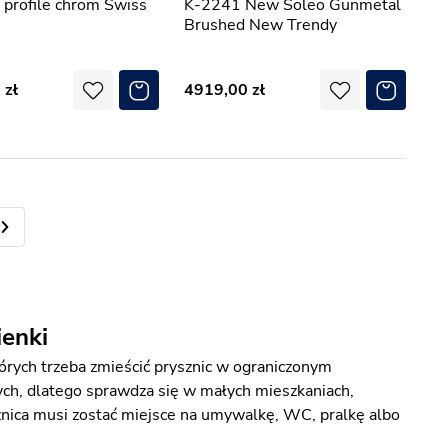
profile chrom Swiss
K-2241 New Soleo Gunmetal
Brushed New Trendy
0
4919,00
ienki
rych trzeba zmieścić prysznic w ograniczonym
ych, dlatego sprawdza się w małych mieszkaniach,
znica musi zostać miejsce na umywalkę, WC, pralkę albo