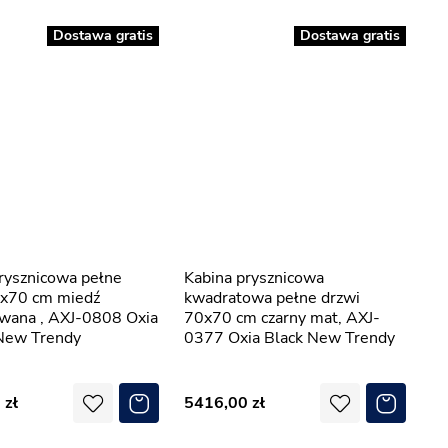
Dostawa gratis
Dostawa gratis
Kabina prysznicowa
0x70 cm miedź
kwadratowa pełne drzwi
owana , AXJ-0808 Oxia
70x70 cm czarny mat, AXJ-
New Trendy
0377 Oxia Black New Trendy
0
5416,00