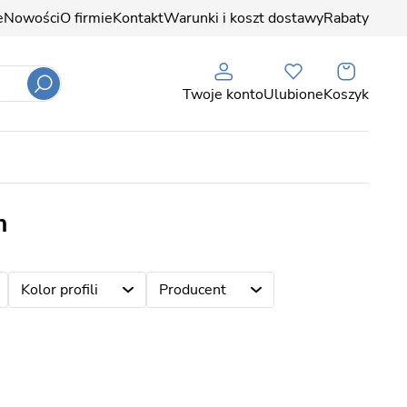
e
Nowości
O firmie
Kontakt
Warunki i koszt dostawy
Rabaty
Twoje konto
Ulubione
Koszyk
m
Kolor profili
Producent