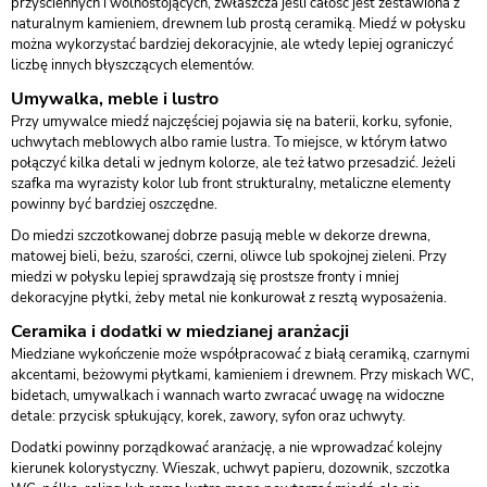
przyściennych i wolnostojących, zwłaszcza jeśli całość jest zestawiona z
naturalnym kamieniem, drewnem lub prostą ceramiką. Miedź w połysku
można wykorzystać bardziej dekoracyjnie, ale wtedy lepiej ograniczyć
liczbę innych błyszczących elementów.
Umywalka, meble i lustro
Przy umywalce miedź najczęściej pojawia się na baterii, korku, syfonie,
uchwytach meblowych albo ramie lustra. To miejsce, w którym łatwo
połączyć kilka detali w jednym kolorze, ale też łatwo przesadzić. Jeżeli
szafka ma wyrazisty kolor lub front strukturalny, metaliczne elementy
powinny być bardziej oszczędne.
Do miedzi szczotkowanej dobrze pasują meble w dekorze drewna,
matowej bieli, beżu, szarości, czerni, oliwce lub spokojnej zieleni. Przy
miedzi w połysku lepiej sprawdzają się prostsze fronty i mniej
dekoracyjne płytki, żeby metal nie konkurował z resztą wyposażenia.
Ceramika i dodatki w miedzianej aranżacji
Miedziane wykończenie może współpracować z białą ceramiką, czarnymi
akcentami, beżowymi płytkami, kamieniem i drewnem. Przy miskach WC,
bidetach, umywalkach i wannach warto zwracać uwagę na widoczne
detale: przycisk spłukujący, korek, zawory, syfon oraz uchwyty.
Dodatki powinny porządkować aranżację, a nie wprowadzać kolejny
kierunek kolorystyczny. Wieszak, uchwyt papieru, dozownik, szczotka