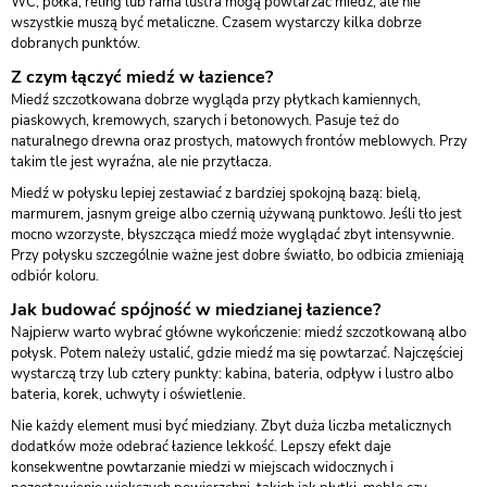
WC, półka, reling lub rama lustra mogą powtarzać miedź, ale nie
wszystkie muszą być metaliczne. Czasem wystarczy kilka dobrze
dobranych punktów.
Z czym łączyć miedź w łazience?
Miedź szczotkowana dobrze wygląda przy płytkach kamiennych,
piaskowych, kremowych, szarych i betonowych. Pasuje też do
naturalnego drewna oraz prostych, matowych frontów meblowych. Przy
takim tle jest wyraźna, ale nie przytłacza.
Miedź w połysku lepiej zestawiać z bardziej spokojną bazą: bielą,
marmurem, jasnym greige albo czernią używaną punktowo. Jeśli tło jest
mocno wzorzyste, błyszcząca miedź może wyglądać zbyt intensywnie.
Przy połysku szczególnie ważne jest dobre światło, bo odbicia zmieniają
odbiór koloru.
Jak budować spójność w miedzianej łazience?
Najpierw warto wybrać główne wykończenie: miedź szczotkowaną albo
połysk. Potem należy ustalić, gdzie miedź ma się powtarzać. Najczęściej
wystarczą trzy lub cztery punkty: kabina, bateria, odpływ i lustro albo
bateria, korek, uchwyty i oświetlenie.
Nie każdy element musi być miedziany. Zbyt duża liczba metalicznych
dodatków może odebrać łazience lekkość. Lepszy efekt daje
konsekwentne powtarzanie miedzi w miejscach widocznych i