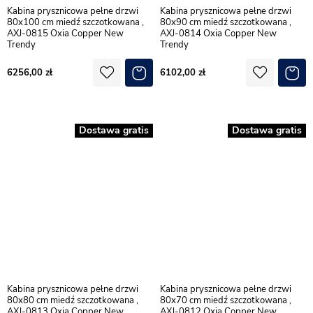
Kabina prysznicowa pełne drzwi
Kabina prysznicowa pełne drzwi
80x100 cm miedź szczotkowana ,
80x90 cm miedź szczotkowana ,
AXJ-0815 Oxia Copper New
AXJ-0814 Oxia Copper New
Trendy
Trendy
6256,00
6102,00
Dostawa gratis
Dostawa gratis
Kabina prysznicowa pełne drzwi
Kabina prysznicowa pełne drzwi
80x80 cm miedź szczotkowana ,
80x70 cm miedź szczotkowana ,
AXJ-0813 Oxia Copper New
AXJ-0812 Oxia Copper New