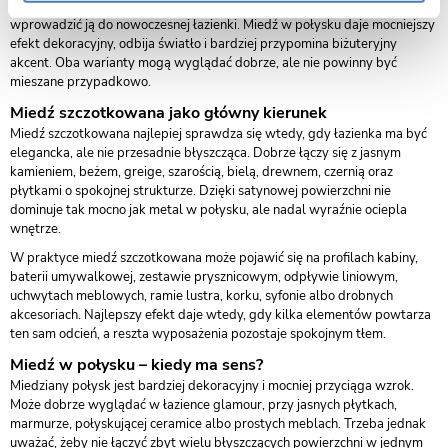
ma delikatniejszą, bardziej matową powierzchnię i zwykle łatwiej
wprowadzić ją do nowoczesnej łazienki. Miedź w połysku daje mocniejszy
efekt dekoracyjny, odbija światło i bardziej przypomina biżuteryjny
akcent. Oba warianty mogą wyglądać dobrze, ale nie powinny być
mieszane przypadkowo.
Miedź szczotkowana jako główny kierunek
Miedź szczotkowana najlepiej sprawdza się wtedy, gdy łazienka ma być
elegancka, ale nie przesadnie błyszcząca. Dobrze łączy się z jasnym
kamieniem, beżem, greige, szarością, bielą, drewnem, czernią oraz
płytkami o spokojnej strukturze. Dzięki satynowej powierzchni nie
dominuje tak mocno jak metal w połysku, ale nadal wyraźnie ociepla
wnętrze.
W praktyce miedź szczotkowana może pojawić się na profilach kabiny,
baterii umywalkowej, zestawie prysznicowym, odpływie liniowym,
uchwytach meblowych, ramie lustra, korku, syfonie albo drobnych
akcesoriach. Najlepszy efekt daje wtedy, gdy kilka elementów powtarza
ten sam odcień, a reszta wyposażenia pozostaje spokojnym tłem.
Miedź w połysku – kiedy ma sens?
Miedziany połysk jest bardziej dekoracyjny i mocniej przyciąga wzrok.
Może dobrze wyglądać w łazience glamour, przy jasnych płytkach,
marmurze, połyskującej ceramice albo prostych meblach. Trzeba jednak
uważać, żeby nie łączyć zbyt wielu błyszczących powierzchni w jednym