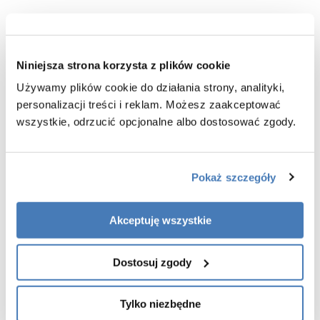
Niniejsza strona korzysta z plików cookie
1
2
7
8
Używamy plików cookie do działania strony, analityki,
personalizacji treści i reklam. Możesz zaakceptować
Miedziane łazienki
wszystkie, odrzucić opcjonalne albo dostosować zgody.
Miedziane łazienki – miedź szczotkowana i
Pokaż szczegóły
połysk
Miedziane łazienki to kategoria przygotowana pod wyposażenie
Akceptuję wszystkie
łazienki w odcieniach miedzi, przede wszystkim miedzi szczotkowanej.
To wykończenie cieplejsze od chromu, spokojniejsze od błyszczącego
złota i bardziej dekoracyjne niż klasyczna czerń. W przyszłości
Dostosuj zgody
kategoria może obejmować różne typy asortymentu łazienkowego:
kabiny, armaturę, odpływy, brodziki, wanny, meble, ceramikę, lustra,
akcesoria oraz dodatki w kolorze miedzi.
Tylko niezbędne
Najważniejsze jest rozróżnienie dwóch wykończeń. Miedź szczotkowana