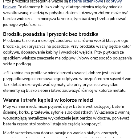
Przy prysznicu szczególnie ważne są
baterie łazienkowe
i
odpływy
liniowe
. To elementy blisko kabiny, dlatego różnica między miedzią
szczotkowaną, miedzią w połysku, złotem i różowym złotem może być
bardzo widoczna. Im mniejsza łazienka, tym bardziej trzeba pilnować
jednego wykończenia.
Brodzik, posadzka i prysznic bez brodzika
Miedziana łazienka może być zbudowana zarówno wokół klasycznego
brodzika, jak i prysznica na posadzce. Przy brodziku ważny będzie kolor
odpływu, dopasowanie kabiny i wysokość wejścia. Przy płytkach ze
spadkiem większe znaczenie ma odpływ liniowy oraz sposób połączenia
szkła z podłogą.
Jeśli kabina ma profile w miedzi szczotkowanej, dobrze jest unikać
przypadkowego chromowanego odpływu w bezpośrednim sąsiedztwie.
Taki detal może wydawać się mały, ale przy prysznicu wszystkie
elementy są blisko siebie i łatwo zauważyć różnicę w kolorze metalu.
Wanna i strefa kąpieli w kolorze miedzi
Przy wannie miedź może pojawić się w baterii wolnostojącej, baterii
ściennej, korku, przelewie, syfonie albo dodatkach. W łazience z wanną
wolnostojącą metaliczne wykończenie jest bardzo widoczne, ponieważ
bateria często stoi osobno i staje się częścią kompozycji.
Miedź szczotkowana dobrze pasuje do wanien białych, czarnych,