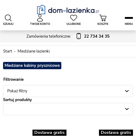
SZUKAJ
TWOJE KONTO
ULUBIONE
KOSZYK
MENU
Zamówienia telefoniczne:
22 734 34 35
Start
Miedziane łazienki
Miedziane kabiny prysznicowe
Pokaż filtry
Sortuj produkty
Dostawa gratis
Dostawa gratis