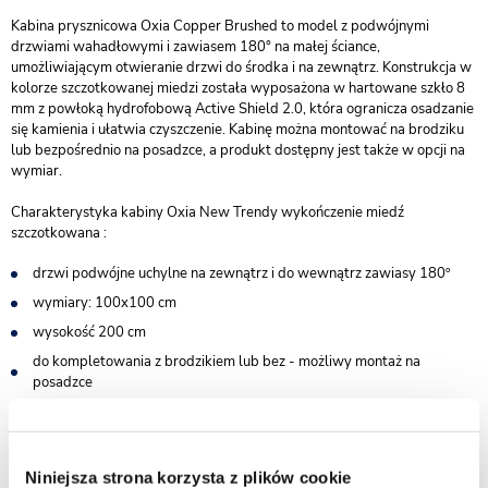
Kabina prysznicowa Oxia Copper Brushed to model z podwójnymi
drzwiami wahadłowymi i zawiasem 180° na małej ściance,
umożliwiającym otwieranie drzwi do środka i na zewnątrz. Konstrukcja w
kolorze szczotkowanej miedzi została wyposażona w hartowane szkło 8
mm z powłoką hydrofobową Active Shield 2.0, która ogranicza osadzanie
się kamienia i ułatwia czyszczenie. Kabinę można montować na brodziku
lub bezpośrednio na posadzce, a produkt dostępny jest także w opcji na
wymiar.
Charakterystyka kabiny Oxia New Trendy wykończenie miedź
szczotkowana :
drzwi podwójne uchylne na zewnątrz i do wewnątrz zawiasy 180º
wymiary: 100x100 cm
wysokość 200 cm
do kompletowania z brodzikiem lub bez - możliwy montaż na
posadzce
wsporniki równoległe do krawędzi szyby
bezpieczne szkło hartowane przezroczyste o grubości 8 mm
powłoka Active Shield 2.0 ułatwiająca utrzymanie czystości
Niniejsza strona korzysta z plików cookie