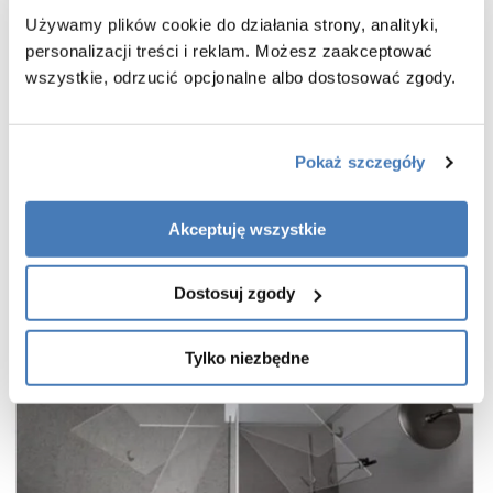
praktyczny uchwyt drzwi
Używamy plików cookie do działania strony, analityki,
cienkie, niemal niewidoczne profile w kolorze miedź szczotkowana
personalizacji treści i reklam. Możesz zaakceptować
wieszak na ręcznik w zestawie
wszystkie, odrzucić opcjonalne albo dostosować zgody.
gwarancja 7 lat
Pokaż szczegóły
Akceptuję wszystkie
Dostosuj zgody
Tylko niezbędne