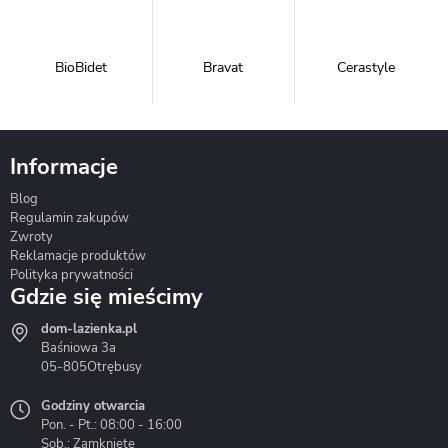
BioBidet
Bravat
Cerastyle
Informacje
Blog
Corsan
Gante
Hydrosan
Regulamin zakupów
Zwroty
Reklamacje produktów
Polityka prywatności
Gdzie się mieścimy
dom-lazienka.pl
Hydrostop
Inea
Invena
Baśniowa 3a
05-805
Otrębusy
Godziny otwarcia
Pon. - Pt.: 08:00 - 16:00
Sob.: Zamknięte