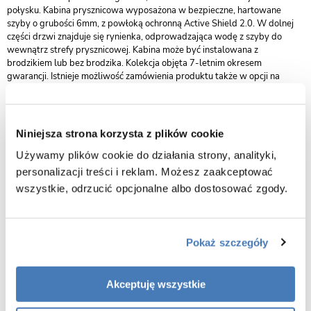
połysku. Kabina prysznicowa wyposażona w bezpieczne, hartowane
szyby o grubości 6mm, z powłoką ochronną Active Shield 2.0. W dolnej
części drzwi znajduje się rynienka, odprowadzająca wodę z szyby do
wewnątrz strefy prysznicowej. Kabina może być instalowana z
brodzikiem lub bez brodzika. Kolekcja objęta 7-letnim okresem
gwarancji. Istnieje możliwość zamówienia produktu także w opcji na
wymiar.
wymiary 100 x 100 x 200 cm (drzwi x ścianka x wysokość)
Niniejsza strona korzysta z plików cookie
wariant kabiny prawy
kabina przystosowana do montażu na posadzce lub na brodziku
Używamy plików cookie do działania strony, analityki,
drzwi uchylne otwierające się na zewnątrz
personalizacji treści i reklam. Możesz zaakceptować
wszystkie, odrzucić opcjonalne albo dostosować zgody.
bezpieczne szkło przeźroczyste o grubości 6 mm
powłoka Active Shield ułatwiająca utrzymanie kabiny w czystości
zawiasy z funkcją unoszenia drzwi, zlicowane z taflą szkła
Pokaż szczegóły
estetyczna rynienka w dolnej krawędzi drzwi zapobiegająca ściekaniu
wody z drzwi na podłogę
elegancki wspornik zapewniający stabilność drzwi
Akceptuję wszystkie
wygodny ergonomiczny metalowy uchwyt