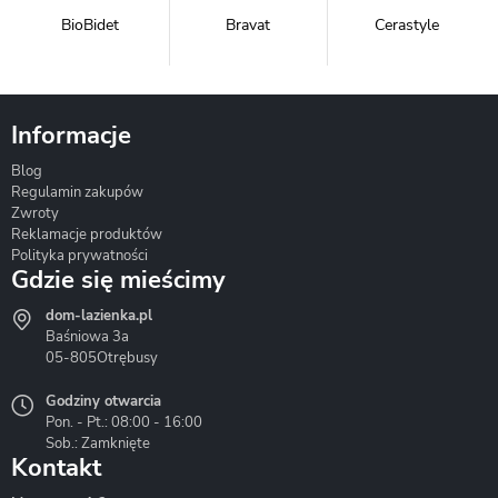
BioBidet
Bravat
Cerastyle
Informacje
Blog
Corsan
Gante
Hydrosan
Regulamin zakupów
Zwroty
Reklamacje produktów
Polityka prywatności
Gdzie się mieścimy
dom-lazienka.pl
Hydrostop
Inea
Invena
Baśniowa 3a
05-805
Otrębusy
Godziny otwarcia
Pon. - Pt.: 08:00 - 16:00
Sob.: Zamknięte
Kontakt
Liveno
Loge Garden
Massi