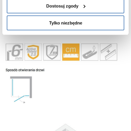
wygodne szerokie wejście do kabiny
Dostosuj zgody
regulacja przyścienna
uszczelki magnetyczne
Tylko niezbędne
gwarancja 7 lat