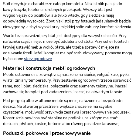
Stół decyduje o charakterze całego kompletu. Niski stolik pasuje do
kawy, książki, telefonu i drobnych przekąsek. Wyższy blat jest
wygodniejszy do posiłków, ale tylko wtedy, gdy siedziska mają
odpowiednią wysokość. Zbyt niski stół przy fotelach jadalnianych będzie
niewygodny, a zbyt wysoki przy miękkiej sofie zaburzy komfort siedzenia.
Warto też sprawdzić, czy blat jest dostępny dla wszystkich osób. Przy
narożniku część miejsc może być oddalona od stołu. Przy sofie i fotelach
łatwiej ustawić meble wokół blatu, ale trzeba zostawić miejsce na
odsuwanie foteli. Jeżeli komplet ma być rozbudowywany, pomocne mogą
być osobne
stoły ogrodowe
.
Materiał i konstrukcja mebli ogrodowych
Meble ustawione na zewnątrz są narażone na słońce, wilgoć, kurz, pyłki,
wiatr i zmiany temperatury. Przy zestawie ogrodowym trzeba sprawdzić
ramę, nogi, blat, siedziska, połączenia oraz elementy tekstylne. Inaczej
zachowa się komplet pod zadaszeniem, inaczej na otwartym tarasie.
Pod pergolą albo w altanie meble są mniej narażone na bezpośredni
deszcz. Na otwartej przestrzeni większe znaczenie ma szybkie
czyszczenie, możliwość przykrycia zestawu i przechowywanie poduszek.
Konstrukcja powinna być stabilna na podłożu, na którym ma stać:
deskach, płytach, kostce, betonie albo równej posadzce tarasowej.
Poduszki, pokrowce i przechowywanie