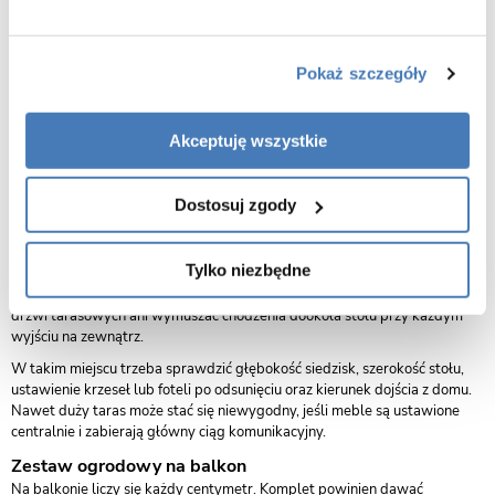
ogrodowy może wyglądać podobnie na zdjęciu, ale w codziennym użyciu
różnica między układem jadalnianym a wypoczynkowym jest bardzo
duża.
Pokaż szczegóły
Jeśli taras ma służyć głównie do jedzenia, trzeba zwrócić uwagę na
wysokość blatu i dostęp do stołu z każdej strony. Jeżeli ważniejszy jest
relaks, większe znaczenie będą miały miękkie siedziska, fotele, sofa,
Akceptuję wszystkie
narożnik albo pufy. Przy takich decyzjach dobrym punktem porównania są
sofy ogrodowe
oraz
narożniki ogrodowe
, bo pokazują dwa różne sposoby
budowania miejsca do siedzenia.
Dostosuj zgody
Zestaw na taras przy domu
Taras przy domu zwykle pełni kilka funkcji jednocześnie. Jest przejściem
Tylko niezbędne
między wnętrzem a ogrodem, miejscem na kawę, posiłek, odpoczynek i
czasem także strefą przy grillu. Zestaw ogrodowy nie powinien blokować
drzwi tarasowych ani wymuszać chodzenia dookoła stołu przy każdym
wyjściu na zewnątrz.
W takim miejscu trzeba sprawdzić głębokość siedzisk, szerokość stołu,
ustawienie krzeseł lub foteli po odsunięciu oraz kierunek dojścia z domu.
Nawet duży taras może stać się niewygodny, jeśli meble są ustawione
centralnie i zabierają główny ciąg komunikacyjny.
Zestaw ogrodowy na balkon
Na balkonie liczy się każdy centymetr. Komplet powinien dawać