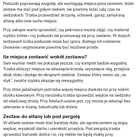
Poduszki poprawiają wygodę, ale wymagają miejsca poza sezonem. Jeżeli
zestaw ma stać pod gołym niebem, nie powinny leżeć cały czas na
siedziskach. Trzeba przewidzieć skrzynię, schowek, garaż, zamykaną
altanę albo inne suche miejsce.
Przy zakupie warto sprawdzić, czy pokrowce można zdjąć, czy materiał
szybko schnie i czy poduszki nie przesuwają się przy siadaniu. W dużych
zestawach liczba poduszek może być spora, dlatego ich codzienne
chowanie i wyjmowanie powinno być możliwie proste.
Ile miejsca zostawić wokół zestawu?
Sam wymiar mebli nie pokazuje jeszcze, czy komplet będzie wygodny.
Trzeba doliczyć miejsce na odsunięcie krzesła, wysunięcie nóg, przejście
obok stołu i dostęp do skrajnych siedzisk. Zestaw, który mieści się „na
styk”, zwykle szybko okazuje się niewygodny.
Przy stole jadalnianym potrzeba więcej miejsca dookoła niż przy niskim
stoliku kawowym. Przy narożniku trzeba sprawdzić wejście na siedzisko
od właściwej strony. Przy fotelach ważne jest, czy można je odsunąć bez
uderzania w ścianę, balustradę lub donice.
Zestaw do altany lub pod pergolę
W altanie zestaw może stać bardziej stale, ale ograniczeniem są słupy,
wejście, wysokość dachu i szerokość przejścia. Pod pergolą trzeba
sprawdzić kierunek słońca i to, czy meble nie będą mokły przy