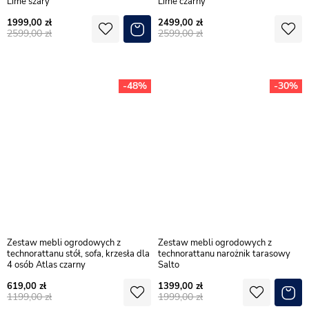
Lime szary
Lime czarny
1999,00
2499,00
2599,00
2599,00
-48%
-30%
Zestaw mebli ogrodowych z
Zestaw mebli ogrodowych z
technorattanu stół, sofa, krzesła dla
technorattanu narożnik tarasowy
4 osób Atlas czarny
Salto
619,00
1399,00
1199,00
1999,00