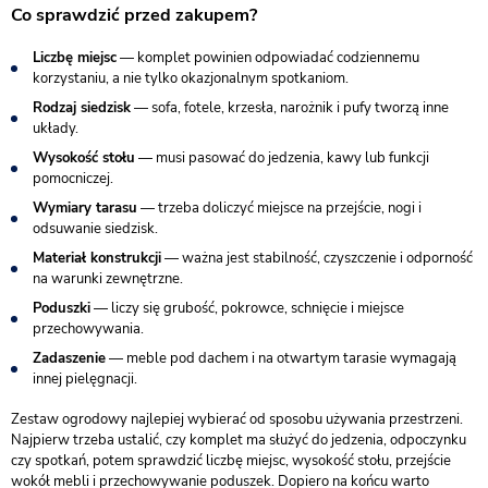
Co sprawdzić przed zakupem?
Liczbę miejsc
— komplet powinien odpowiadać codziennemu
korzystaniu, a nie tylko okazjonalnym spotkaniom.
Rodzaj siedzisk
— sofa, fotele, krzesła, narożnik i pufy tworzą inne
układy.
Wysokość stołu
— musi pasować do jedzenia, kawy lub funkcji
pomocniczej.
Wymiary tarasu
— trzeba doliczyć miejsce na przejście, nogi i
odsuwanie siedzisk.
Materiał konstrukcji
— ważna jest stabilność, czyszczenie i odporność
na warunki zewnętrzne.
Poduszki
— liczy się grubość, pokrowce, schnięcie i miejsce
przechowywania.
Zadaszenie
— meble pod dachem i na otwartym tarasie wymagają
innej pielęgnacji.
Zestaw ogrodowy najlepiej wybierać od sposobu używania przestrzeni.
Najpierw trzeba ustalić, czy komplet ma służyć do jedzenia, odpoczynku
czy spotkań, potem sprawdzić liczbę miejsc, wysokość stołu, przejście
wokół mebli i przechowywanie poduszek. Dopiero na końcu warto