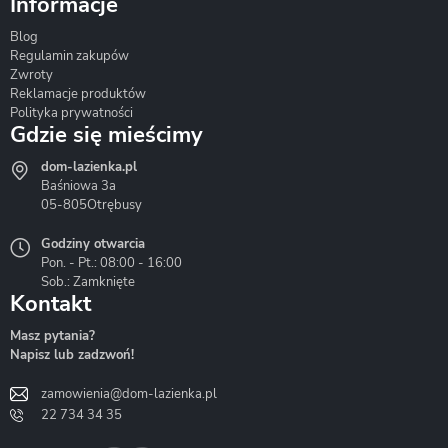
Informacje
Blog
Corsan
Gante
Hydrosan
Regulamin zakupów
Zwroty
Reklamacje produktów
Polityka prywatności
Gdzie się mieścimy
dom-lazienka.pl
Hydrostop
Inea
Invena
Baśniowa 3a
05-805
Otrębusy
Godziny otwarcia
Pon. - Pt.: 08:00 - 16:00
Sob.: Zamknięte
Kontakt
Liveno
Loge Garden
Massi
Masz pytania?
Napisz lub zadzwoń!
zamowienia@dom-lazienka.pl
22 734 34 35
Mazur
Metal-Hurt
Moel