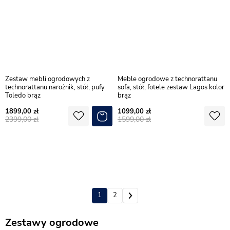
Zestaw mebli ogrodowych z
Meble ogrodowe z technorattanu
technorattanu narożnik, stół, pufy
sofa, stół, fotele zestaw Lagos kolor
Toledo brąz
brąz
1899,00
1099,00
2399,00
1599,00
1
2
Zestawy ogrodowe