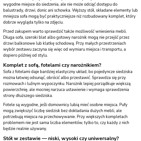
wygodne miejsce do siedzenia, ale nie może odciąć dostępu do
balustrady, drzwi, donic ani schowka. Węższy stół, składane elementy lub
mniejsza sofa mogą być praktyczniejsze niż rozbudowany komplet, który
dobrze wygląda tylko na zdjęciu.
Przed zakupem warto sprawdzić także możliwość wniesienia mebli.
Długa sofa, szeroki blat albo gotowy narożnik mogą nie przejść przez
drzwi balkonowe lub klatkę schodową. Przy małych przestrzeniach
wybór zestawu zaczyna się więc od wymiaru miejsca i transportu, a
dopiero później od stylu.
Komplet z sofą, fotelami czy narożnikiem?
Sofa z fotelami daje bardziej elastyczny układ, bo pojedyncze siedziska
można łatwiej odsunąć, obrócić albo przestawić. Sprawdza się przy
rozmowach i luźnym wypoczynku. Narożnik lepiej porządkuje większą
powierzchnię, ale mocniej narzuca ustawienie i wymaga sprawdzenia
strony dłuższego siedziska.
Fotele są wygodne, jeśli domownicy lubią mieć osobne miejsca. Pufy
mogą zwiększyć liczbę siedzisk bez dokładania dużych mebli, ale
potrzebują miejsca na przechowywanie. Przy większych kompletach
problemem nie jest sama liczba elementów, tylko to, czy każdy z nich
będzie realnie używany.
Stół w zestawie — niski, wysoki czy uniwersalny?