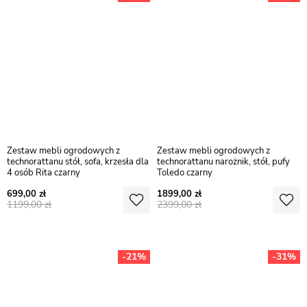
Zestaw mebli ogrodowych z
Zestaw mebli ogrodowych z
technorattanu stół, sofa, krzesła dla
technorattanu narożnik, stół, pufy
4 osób Rita czarny
Toledo czarny
699,00
1899,00
1199,00
2399,00
-21%
-31%