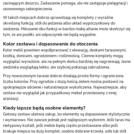
zacinającym deszczu. Zadaszenie pomaga, ale nie zastępuje pielęgnacji i
sezonowego zabezpieczenia.
W takich miejscach dobrze sprawdzają się komplety z wyraźnie
określoną funkcją: stół do jedzenia albo układ wypoczynkowy do
siedzenia. Mieszanie obu funkcji w bardzo małej altanie może skończyć się
tym, że ani posiłki, ani odpoczynek nie będą wygodne.
Kolor zestawu i dopasowanie do otoczenia
Kolor mebli powinien współpracować z elewacją, deskami tarasowymi,
kostką, donicami, ogrodzeniem i roślinnością. Ciemne komplety mogą
wyglądać wyraziście, ale na pełnym słońcu bardziej się nagrzewają. Jasne
siedziska wyglądają lekko, ale szybciej pokazują zabrudzenia.
Przy nowoczesnym tarasie dobrze działają proste formy i ograniczona
liczba kolorów. Przy ogrodzie z dużą ilością zieleni można postawić na
spokojniejsze odcienie i naturalniejsze wykończenia. Najważniejsze, aby
zestaw nie wyglądał jak przypadkowy mebel przeniesiony z innej
aranżacji.
Kiedy lepsze będą osobne elementy?
Gotowy zestaw ułatwia zakup, bo elementy są dopasowane stylistycznie
i wymiarowo. Nie zawsze jednak jest najlepszym wyborem. Jeśli taras ma
nietypowy kształt, jeśli meble będą często przestawiane albo jeśli
brakuje miejsca na duży komplet, osobno dobrane krzesła, sofa lub stół