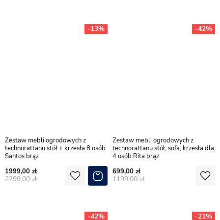
-13%
-42%
Zestaw mebli ogrodowych z
Zestaw mebli ogrodowych z
technorattanu stół + krzesła 8 osób
technorattanu stół, sofa, krzesła dla
Santos brąz
4 osób Rita brąz
1999,00
699,00
2299,00
1199,00
-42%
-21%