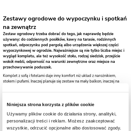
Zestawy ogrodowe do wypoczynku i spotkań
na zewnątrz
Zestaw ogrodowy trzeba dobrać do tego, jak naprawdę będzie
używany: do codziennych posiłków, kawy na tarasie, rodzinnych
spotkań, odpoczynku pod pergolą albo urządzenia większej części
wypoczynkowej w ogrodzie. Najważniejsze są nie tylko liczba miejsc i
wygląd kompletu, ale też wysokość stołu, rodzaj siedzisk, przejście
wokół mebli, odporność na warunki zewnętrzne oraz miejsce na
przechowywanie poduszek.
Komplet z sofą i fotelami daje inny komfort niż układ z narożnikiem,
stołem i pufami. Inaczej planuje się zestaw na mały balkon, inaczej na
taras przy domu, a inaczej do altany lub ogrodu z osobnym miejscem
wypoczynku. Przed zakupem dobrze jest zmierzyć całą powierzchnię,
zaznaczyć obrys mebli i sprawdzić, czy po ustawieniu stołu nadal da się
swobodnie usiąść, wstać i przejść obok zestawu.
Niniejsza strona korzysta z plików cookie
Najpierw sposób korzystania, później liczba elementów
Używamy plików cookie do działania strony, analityki,
Do posiłków potrzebny jest stabilny stół o wysokości dopasowanej do
personalizacji treści i reklam. Możesz zaakceptować
siedzenia. Do odpoczynku ważniejsza będzie głębokość siedziska,
wszystkie, odrzucić opcjonalne albo dostosować zgody.
oparcie, poduszki i możliwość wygodnego rozłożenia nóg. Zestaw