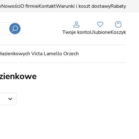
e
Nowości
O firmie
Kontakt
Warunki i koszt dostawy
Rabaty
Twoje konto
Ulubione
Koszyk
 łazienkowych Victa Lamello Orzech
azienkowe