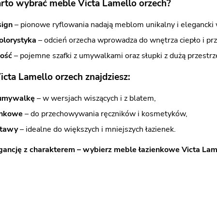
rto wybrać meble Victa Lamello orzech?
sign
– pionowe ryflowania nadają meblom unikalny i elegancki
olorystyka
– odcień orzecha wprowadza do wnętrza ciepło i prz
ność
– pojemne szafki z umywalkami oraz słupki z dużą przestr
icta Lamello orzech znajdziesz:
 umywalkę
– w wersjach wiszących i z blatem,
enkowe
– do przechowywania ręczników i kosmetyków,
stawy
– idealne do większych i mniejszych łazienek.
gancję z charakterem – wybierz meble łazienkowe Victa Lame