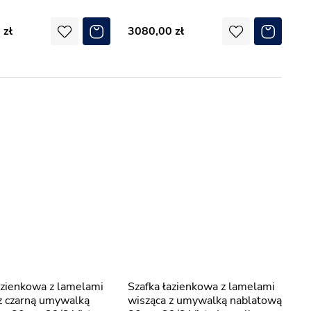
0
3080,00
Szafka łazienkowa z lamelami
z czarną umywalką
wisząca z umywalką nablatową