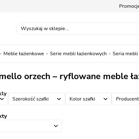
Promocj
Meble łazienkowe
Serie mebli łazienkowych
Seria mebli
amello orzech – ryflowane meble ł
kty
Szerokość szafki
Kolor szafki
Producent
kty