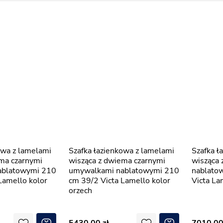
Szafka łazienkowa z lamelami
Szafka łazienkowa z lamelami
ma czarnymi
wisząca z dwiema czarnymi
wisząca
ablatowymi 210
umywalkami nablatowymi 210
nablato
Lamello kolor
cm 39/2 Victa Lamello kolor
Victa La
orzech