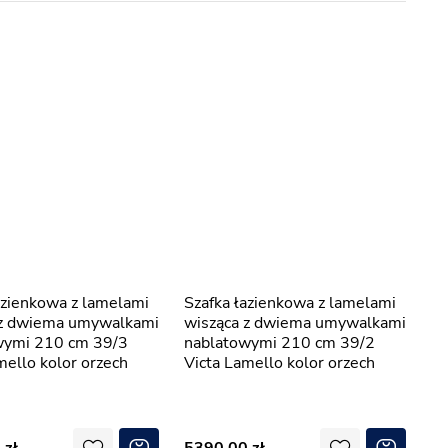
Szafka łazienkowa z lamelami
 z dwiema umywalkami
wisząca z dwiema umywalkami
wymi 210 cm 39/3
nablatowymi 210 cm 39/2
mello kolor orzech
Victa Lamello kolor orzech