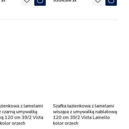
0
5390,00
Szafka łazienkowa z lamelami
z czarną umywalką
wisząca z umywalką nablatową
wą 120 cm 39/2 Victa
120 cm 39/2 Victa Lamello
kolor orzech
kolor orzech