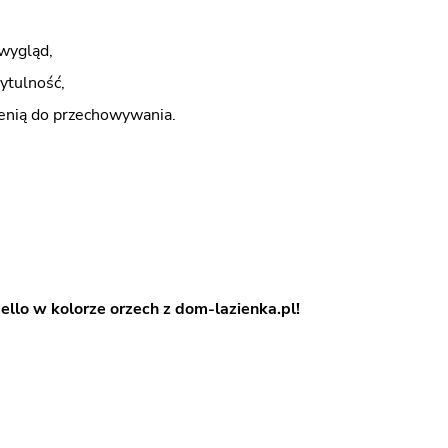
 wygląd,
ytulność,
zenią do przechowywania.
llo w kolorze orzech z dom-lazienka.pl!