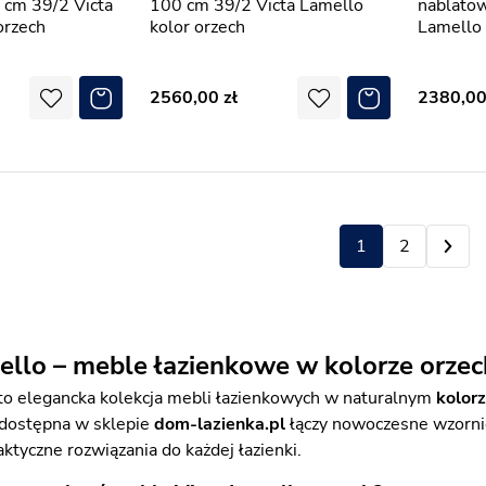
 cm 39/2 Victa
100 cm 39/2 Victa Lamello
nablatow
orzech
kolor orzech
Lamello 
2560,00
2380,0
1
2
ello – meble łazienkowe w kolorze orze
to elegancka kolekcja mebli łazienkowych w naturalnym
kolor
 dostępna w sklepie
dom-lazienka.pl
łączy nowoczesne wzorni
aktyczne rozwiązania do każdej łazienki.