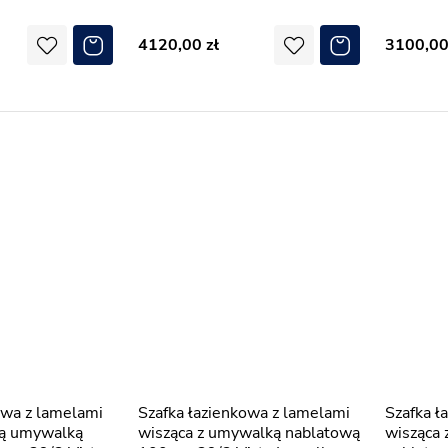
4120,00
3100,0
Szafka łazienkowa z lamelami
Szafka łazienkowa z lamelami
ną umywalką
wisząca z umywalką nablatową
wisząca 