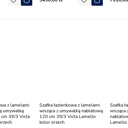
5430,00
7010,0
Szafka łazienkowa z lamelami
Szafka łazienkowa z lamelami
ną umywalką
wisząca z umywalką nablatową
wisząca 
 cm 39/3 Victa
120 cm 39/3 Victa Lamello
nablato
orzech
kolor orzech
Lamello 