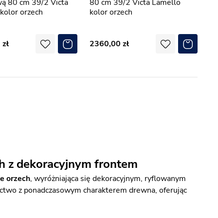
ą 80 cm 39/2 Victa
80 cm 39/2 Victa Lamello
kolor orzech
kolor orzech
0
2360,00
ch z dekoracyjnym frontem
ze orzech
, wyróżniająca się dekoracyjnym, ryflowanym
ctwo z ponadczasowym charakterem drewna, oferując