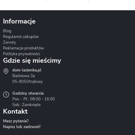
Informacje
Blog
Corsan
Gante
Hydrosan
Regulamin zakupów
Zwroty
Reklamacje produktów
Polityka prywatności
Gdzie się mieścimy
dom-lazienka.pl
Hydrostop
Inea
Invena
Baśniowa 3a
05-805
Otrębusy
Godziny otwarcia
Pon. - Pt.: 08:00 - 16:00
Sob.: Zamknięte
Kontakt
Liveno
Loge Garden
Massi
Masz pytania?
Napisz lub zadzwoń!