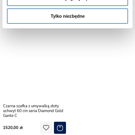
Gante C
Gold Gante C
1750,00
1580,00
Tylko niezbędne
Czarna szafka z umywalką złoty
uchwyt 60 cm seria Diamond Gold
Gante C
1520,00