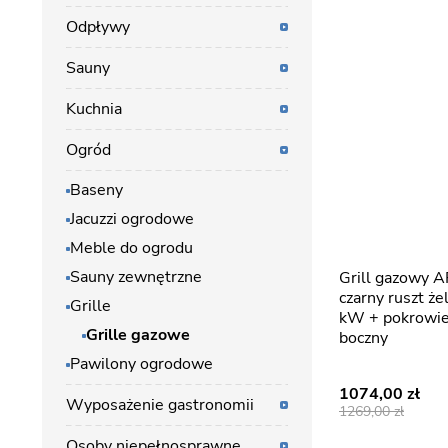
Odpływy
Sauny
Kuchnia
Ogród
Baseny
Jacuzzi ogrodowe
Meble do ogrodu
Sauny zewnętrzne
Grill gazowy APOLLO-C kolor
czarny ruszt ż
Grille
kW + pokrowiec
Grille gazowe
boczny
Pawilony ogrodowe
1074,00
Wyposażenie gastronomii
1269,00
Osoby niepełnosprawne