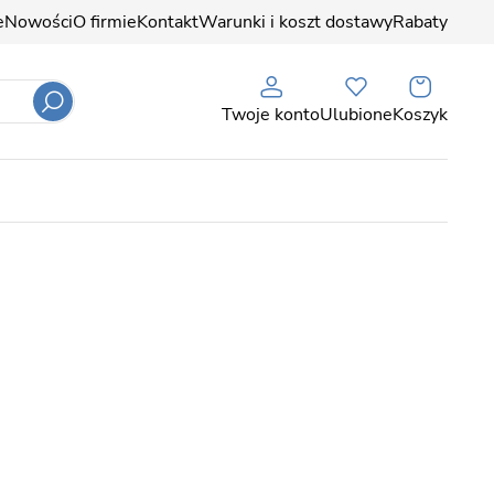
e
Nowości
O firmie
Kontakt
Warunki i koszt dostawy
Rabaty
Twoje konto
Ulubione
Koszyk