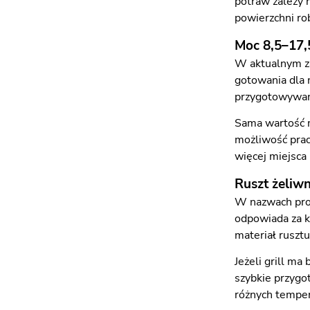
potraw zależy n
powierzchni ro
Moc 8,5–17,
W aktualnym za
gotowania dla 
przygotowywani
Sama wartość m
możliwość prac
więcej miejsca 
Ruszt żeliwn
W nazwach prod
odpowiada za k
materiał rusztu
Jeżeli grill m
szybkie przygo
różnych temper