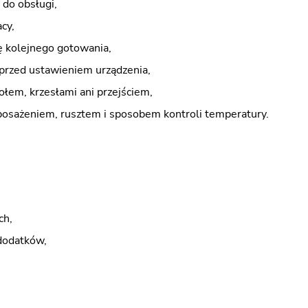
 do obsługi,
cy,
 kolejnego gotowania,
przed ustawieniem urządzenia,
ołem, krzesłami ani przejściem,
osażeniem, rusztem i sposobem kontroli temperatury.
ch,
dodatków,