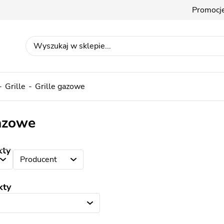
Promocj
Grille
Grille gazowe
gazowe
kty
Producent
kty