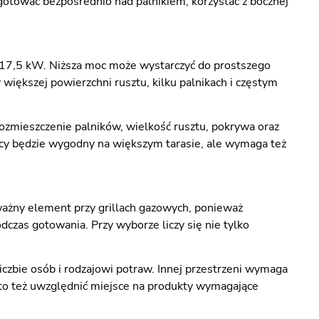
a gotować bezpośrednio nad palnikiem, korzystać z bocznej
o 17,5 kW. Niższa moc może wystarczyć do prostszego
większej powierzchni rusztu, kilku palnikach i częstym
zmieszczenie palników, wielkość rusztu, pokrywa oraz
ocy będzie wygodny na większym tarasie, ale wymaga też
ważny element przy grillach gazowych, ponieważ
czas gotowania. Przy wyborze liczy się nie tylko
iczbie osób i rodzajowi potraw. Innej przestrzeni wymaga
arto też uwzględnić miejsce na produkty wymagające