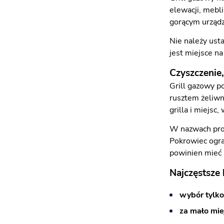
elewacji, mebl
gorącym urządz
Nie należy ust
jest miejsce na
Czyszczenie
Grill gazowy p
rusztem żeliwn
grilla i miejsc,
W nazwach prod
Pokrowiec ogran
powinien mieć m
Najczęstsze
wybór tylk
za mało mie