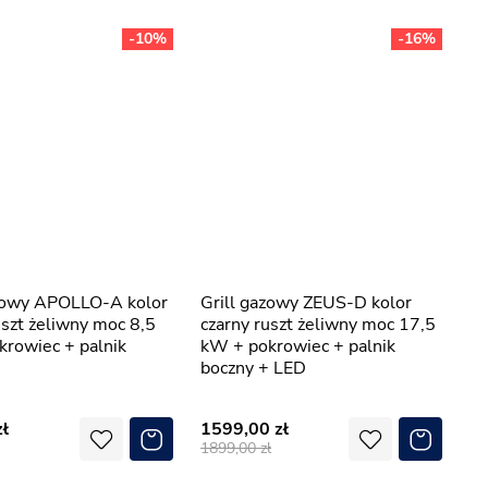
-10%
-16%
Grill gazowy ZEUS-D kolor
uszt żeliwny moc 8,5
czarny ruszt żeliwny moc 17,5
rowiec + palnik
kW + pokrowiec + palnik
boczny + LED
1599,00
1899,00