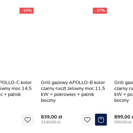
-15%
-27%
Grill gazowy APOLLO-B kolor
Grill gazowy APOLLO-A kolor
eliwny moc 14,5
czarny ruszt żeliwny moc 11,5
czarny r
 + palnik
kW + pokrowiec + palnik
kW + pok
boczny
boczny
839,00
899,00
1149,00
999,00