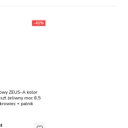
-41%
uszt żeliwny moc 8,5
rowiec + palnik