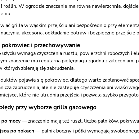
i i roślin. W ogrodzie znaczenie ma równa nawierzchnia, dojśc
eniu.
awiać grilla w wąskim przejściu ani bezpośrednio przy element
 naczynia, akcesoria, odkładanie potraw i bezpieczne przejście 
, pokrowiec i przechowywanie
o użyciu wymaga czyszczenia rusztu, powierzchni roboczych i e
ym znaczenie ma regularna pielęgnacja zgodna z zaleceniami p
 w których zbierają się zabrudzenia.
uktów pojawia się pokrowiec, dlatego warto zaplanować sposó
icza zabrudzenia, ale nie zastępuje czyszczenia ani właściweg
iejsce, które nie utrudnia przejścia i pozwala szybko przygot
 błędy przy wyborze grilla gazowego
o po mocy
— znaczenie mają też ruszt, liczba palników, pokrywa
jsca po bokach
— palnik boczny i półki wymagają swobodnego