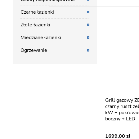
Czarne łazienki
Złote łazienki
Miedziane łazienki
Ogrzewanie
Grill gazowy ZEUS-C kolor
czarny ruszt ż
kW + pokrowiec
boczny + LED
1699,00