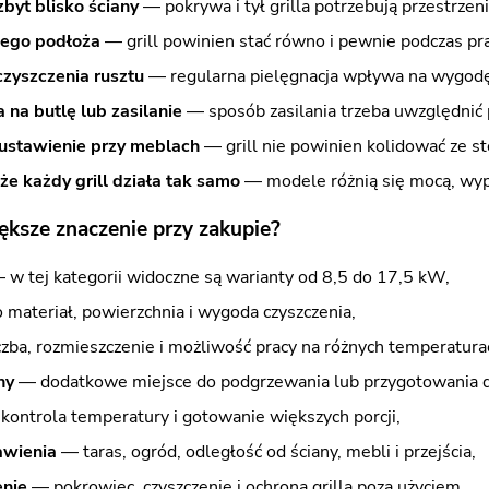
zbyt blisko ściany
— pokrywa i tył grilla potrzebują przestrzeni
nego podłoża
— grill powinien stać równo i pewnie podczas pra
czyszczenia rusztu
— regularna pielęgnacja wpływa na wygodę
 na butlę lub zasilanie
— sposób zasilania trzeba uwzględnić 
 ustawienie przy meblach
— grill nie powinien kolidować ze st
że każdy grill działa tak samo
— modele różnią się mocą, wyp
ększe znaczenie przy zakupie?
w tej kategorii widoczne są warianty od 8,5 do 17,5 kW,
materiał, powierzchnia i wygoda czyszczenia,
zba, rozmieszczenie i możliwość pracy na różnych temperatura
ny
— dodatkowe miejsce do podgrzewania lub przygotowania 
ontrola temperatury i gotowanie większych porcji,
awienia
— taras, ogród, odległość od ściany, mebli i przejścia,
enie
— pokrowiec, czyszczenie i ochrona grilla poza użyciem,