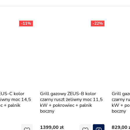
-11%
-22%
Grill gazowy ZEUS-B kolor
Grill gazowy ZEUS-A kolor
eliwny moc 14,5
czarny ruszt żeliwny moc 11,5
czarny r
 + palnik
kW + pokrowiec + palnik
kW + pok
boczny
boczny
1399,00
829,00