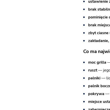
ustawienie 
brak stabil
pominięcie 
brak miejsca
zbyt ciasne
zakładanie, 
Co ma najwi
moc grilla
— 
ruszt
— jego 
palniki
— lic
palnik bocz
pokrywa
— k
miejsce ust
zabezpiecz