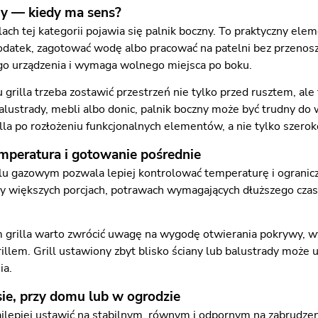
ny — kiedy ma sens?
ch tej kategorii pojawia się palnik boczny. To praktyczny elem
datek, zagotować wodę albo pracować na patelni bez przenosze
go urządzenia i wymaga wolnego miejsca po boku.
 grilla trzeba zostawić przestrzeń nie tylko przed rusztem, ale 
 balustrady, mebli albo donic, palnik boczny może być trudny d
lla po rozłożeniu funkcjonalnych elementów, a nie tylko szero
mperatura i gotowanie pośrednie
lu gazowym pozwala lepiej kontrolować temperaturę i ogranicz
zy większych porcjach, potrawach wymagających dłuższego czasu
grilla warto zwrócić uwagę na wygodę otwierania pokrywy, wys
illem. Grill ustawiony zbyt blisko ściany lub balustrady może u
ia.
asie, przy domu lub w ogrodzie
ajlepiej ustawić na stabilnym, równym i odpornym na zabrudzeni