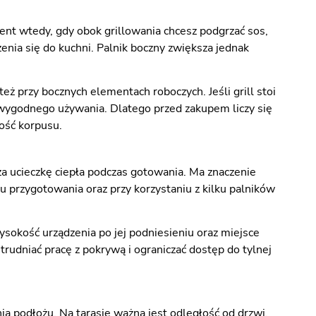
ent wtedy, gdy obok grillowania chcesz podgrzać sos,
nia się do kuchni. Palnik boczny zwiększa jednak
też przy bocznych elementach roboczych. Jeśli grill stoi
o wygodnego używania. Dlatego przed zakupem liczy się
kość korpusu.
a ucieczkę ciepła podczas gotowania. Ma znaczenie
 przygotowania oraz przy korzystaniu z kilku palników
okość urządzenia po jej podniesieniu oraz miejsce
trudniać pracę z pokrywą i ograniczać dostęp do tylnej
a podłożu. Na tarasie ważna jest odległość od drzwi,