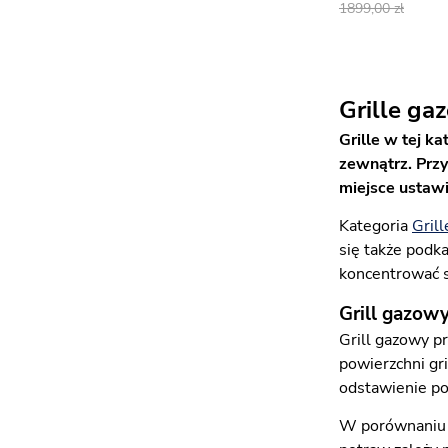
1899,00
Grille ga
Grille w tej 
zewnątrz. Przy
miejsce ustawi
Kategoria
Grill
się także podk
koncentrować si
Grill gazow
Grill gazowy pr
powierzchni gri
odstawienie po
W porównaniu z