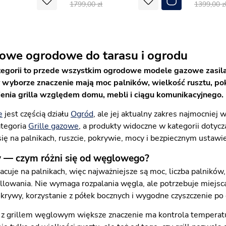
1799,00
1399,00
zowe ogrodowe do tarasu i ogrodu
kategorii to przede wszystkim ogrodowe modele gazowe zasil
 wyborze znaczenie mają moc palników, wielkość rusztu, pok
enia grilla względem domu, mebli i ciągu komunikacyjnego.
e
jest częścią działu
Ogród
, ale jej aktualny zakres najmocniej
ategoria
Grille gazowe
, a produkty widoczne w kategorii dotyc
ę na palnikach, ruszcie, pokrywie, mocy i bezpiecznym ustawien
y — czym różni się od węglowego?
acuje na palnikach, więc najważniejsze są moc, liczba palników
llowania. Nie wymaga rozpalania węgla, ale potrzebuje miejsca
krywy, korzystanie z półek bocznych i wygodne czyszczenie po
 grillem węglowym większe znaczenie ma kontrola temperatur