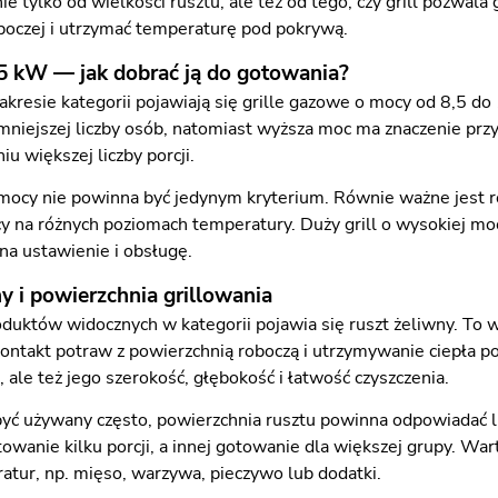
ie tylko od wielkości rusztu, ale też od tego, czy grill pozwal
boczej i utrzymać temperaturę pod pokrywą.
5 kW — jak dobrać ją do gotowania?
kresie kategorii pojawiają się grille gazowe o mocy od 8,5 d
mniejszej liczby osób, natomiast wyższa moc ma znaczenie przy 
u większej liczby porcji.
ocy nie powinna być jedynym kryterium. Równie ważne jest ro
y na różnych poziomach temperatury. Duży grill o wysokiej m
na ustawienie i obsługę.
y i powierzchnia grillowania
uktów widocznych w kategorii pojawia się ruszt żeliwny. To 
ontakt potraw z powierzchnią roboczą i utrzymywanie ciepła pod
, ale też jego szerokość, głębokość i łatwość czyszczenia.
a być używany często, powierzchnia rusztu powinna odpowiadać l
towanie kilku porcji, a innej gotowanie dla większej grupy. W
atur, np. mięso, warzywa, pieczywo lub dodatki.