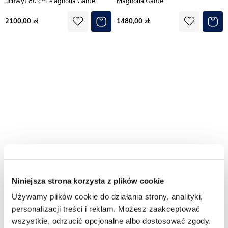
uchwyt 80 cm Magnolia Gante
Magnolia Gante
2100,00
1480,00
Szafka łazienkowa pudrowy róż z
Słupek łazienkowy wiszący
Niniejsza strona korzysta z plików cookie
umywalką czarny uchwyt 50 cm
pudrowy róż złoty uchwyt
Magnolia Gante
143,5x40 cm Magnolia Gante
Używamy plików cookie do działania strony, analityki,
personalizacji treści i reklam. Możesz zaakceptować
1390,00
1320,00
wszystkie, odrzucić opcjonalne albo dostosować zgody.