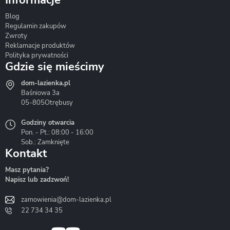
Blog
Corsan
Gante
Hydrosan
Regulamin zakupów
Zwroty
Reklamacje produktów
Polityka prywatności
Gdzie się mieścimy
dom-lazienka.pl
Hydrostop
Inea
Invena
Baśniowa 3a
05-805
Otrębusy
Godziny otwarcia
Pon. - Pt.: 08:00 - 16:00
Sob.: Zamknięte
Kontakt
Liveno
Loge Garden
Massi
Masz pytania?
Napisz lub zadzwoń!
zamowienia@dom-lazienka.pl
22 734 34 35
Mazur
Metal-Hurt
Moel