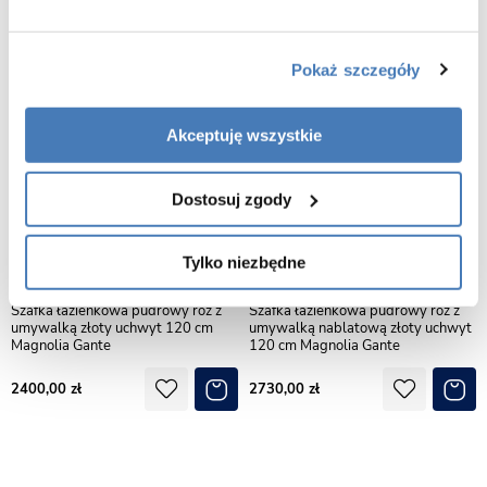
Pokaż szczegóły
Akceptuję wszystkie
Dostosuj zgody
Tylko niezbędne
Szafka łazienkowa pudrowy róż z
Szafka łazienkowa pudrowy róż z
umywalką złoty uchwyt 120 cm
umywalką nablatową złoty uchwyt
Magnolia Gante
120 cm Magnolia Gante
2400,00
2730,00