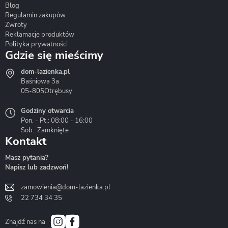
Blog
Corsan
Gante
Hydrosan
Regulamin zakupów
Zwroty
Reklamacje produktów
Polityka prywatności
Gdzie się mieścimy
dom-lazienka.pl
Hydrostop
Inea
Invena
Baśniowa 3a
05-805
Otrębusy
Godziny otwarcia
Pon. - Pt.: 08:00 - 16:00
Sob.: Zamknięte
Kontakt
Liveno
Loge Garden
Massi
Masz pytania?
Napisz lub zadzwoń!
zamowienia@dom-lazienka.pl
22 734 34 35
Mazur
Metal-Hurt
Moel
Bath&Spa
Znajdź nas na