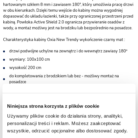
hartowanym szkłem 8 mm i zawiasem 180°, który umożliwia pracę drzwi
w obu kierunkach. Dzięki temu wejście do kabiny można wygodniej
dopasować do układu łazienki, także przy ograniczonej przestrzeni przed
kabiną. Powłoka Active Shield 2.0 ogranicza przywieranie osadów z
wody, a montaż możliwy jest na brodziku lub bezpośrednio na posadzce.
Charakterystyka kabiny Oxia New Trendy wykończenie czarny mat :
drzwi podwójne uchylne na zewnątrz i do wewnątrz zawiasy 180º
wymiary: 100x100 cm
wysokość 200 cm
do kompletowania z brodzikiem lub bez - możliwy montaż na
posadzce
bezpieczne szkło hartowane przezroczyste o grubości 8 mm
powłoka Active Shield 2.0 ułatwiająca utrzymanie czystości
Niniejsza strona korzysta z plików cookie
praktyczny uchwyt drzwi
cienkie, niemal niewidoczne profile w kolorze czarnego matu
Używamy plików cookie do działania strony, analityki,
personalizacji treści i reklam. Możesz zaakceptować
wieszak na ręcznik w zestawie
wszystkie, odrzucić opcjonalne albo dostosować zgody.
gwarancja 7 lat