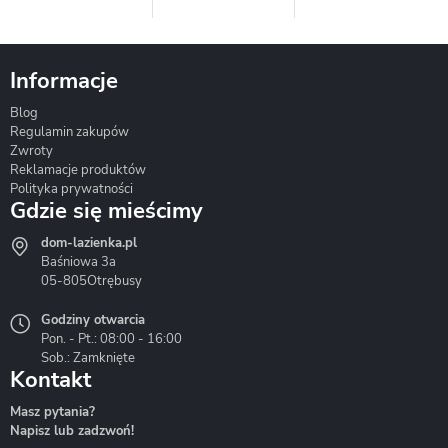
Informacje
Blog
Corsan
Gante
Hydrosan
Regulamin zakupów
Zwroty
Reklamacje produktów
Polityka prywatności
Gdzie się mieścimy
dom-lazienka.pl
Hydrostop
Inea
Invena
Baśniowa 3a
05-805
Otrębusy
Godziny otwarcia
Pon. - Pt.: 08:00 - 16:00
Sob.: Zamknięte
Kontakt
Liveno
Loge Garden
Massi
Masz pytania?
Napisz lub zadzwoń!