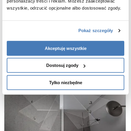
praktyczny uchwyt drzwi
personalizacji treści i reklam. Możesz zaakceptować
wszystkie, odrzucić opcjonalne albo dostosować zgody.
cienkie, niemal niewidoczne profile w kolorze czarnego matu
wieszak na ręcznik w zestawie
gwarancja 7 lat
Pokaż szczegóły
Akceptuję wszystkie
Dostosuj zgody
Tylko niezbędne