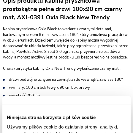
Opis produktu Kabina prysznicowa
prostokątna pełne drzwi 100x90 cm czarny
mat, AXJ-0391 Oxia Black New Trendy
Kabina prysznicowa Oxia Black to wariant z czarnymi detalami,
hartowanym szkłem 8 mm i zawiasem 180°, który umożliwia pracę drzwi
w obu kierunkach. Dzięki temu wejście do kabiny można wygodniej
dopasować do układu łazienki, także przy ograniczonej przestrzeni przed
kabiną. Powłoka Active Shield 2.0 ogranicza przywieranie osadów z
wody, a montaż możliwy jest na brodziku lub bezpośrednio na posadzce.
Charakterystyka kabiny Oxia New Trendy wykończenie czarny mat :
drzwi podwójne uchylne na zewnątrz i do wewnątrz zawiasy 180º
wymiary: 100 cm bok lewy x 90 cm bok prawy
wysokość 200 cm
do kompletowania z brodzikiem lub bez - możliwy montaż na
posadzce
bezpieczne szkło hartowane przezroczyste o grubości 8 mm
Niniejsza strona korzysta z plików cookie
powłoka Active Shield 2.0 ułatwiająca utrzymanie czystości
Używamy plików cookie do działania strony, analityki,