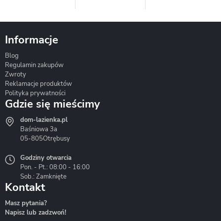
Informacje
Blog
Corsan
Gante
Hydrosan
Regulamin zakupów
Zwroty
Reklamacje produktów
Polityka prywatności
Gdzie się mieścimy
dom-lazienka.pl
Hydrostop
Inea
Invena
Baśniowa 3a
05-805
Otrębusy
Godziny otwarcia
Pon. - Pt.: 08:00 - 16:00
Sob.: Zamknięte
Kontakt
Liveno
Loge Garden
Massi
Masz pytania?
Napisz lub zadzwoń!