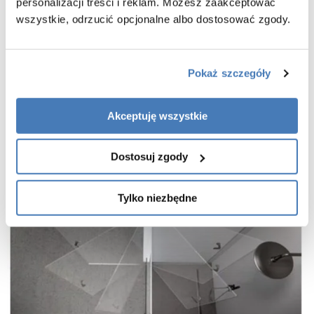
praktyczny uchwyt drzwi
personalizacji treści i reklam. Możesz zaakceptować
wszystkie, odrzucić opcjonalne albo dostosować zgody.
cienkie, niemal niewidoczne profile w kolorze czarnego matu
wieszak na ręcznik w zestawie
gwarancja 7 lat
Pokaż szczegóły
Akceptuję wszystkie
Dostosuj zgody
Tylko niezbędne