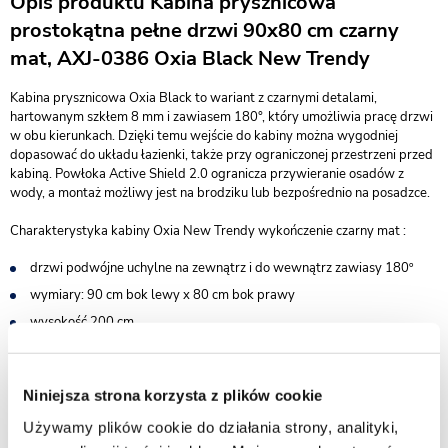
Opis produktu Kabina prysznicowa
prostokątna pełne drzwi 90x80 cm czarny
mat, AXJ-0386 Oxia Black New Trendy
Kabina prysznicowa Oxia Black to wariant z czarnymi detalami,
hartowanym szkłem 8 mm i zawiasem 180°, który umożliwia pracę drzwi
w obu kierunkach. Dzięki temu wejście do kabiny można wygodniej
dopasować do układu łazienki, także przy ograniczonej przestrzeni przed
kabiną. Powłoka Active Shield 2.0 ogranicza przywieranie osadów z
wody, a montaż możliwy jest na brodziku lub bezpośrednio na posadzce.
Charakterystyka kabiny Oxia New Trendy wykończenie czarny mat :
drzwi podwójne uchylne na zewnątrz i do wewnątrz zawiasy 180º
wymiary: 90 cm bok lewy x 80 cm bok prawy
wysokość 200 cm
do kompletowania z brodzikiem lub bez - możliwy montaż na
posadzce
bezpieczne szkło hartowane przezroczyste o grubości 8 mm
Niniejsza strona korzysta z plików cookie
powłoka Active Shield 2.0 ułatwiająca utrzymanie czystości
Używamy plików cookie do działania strony, analityki,