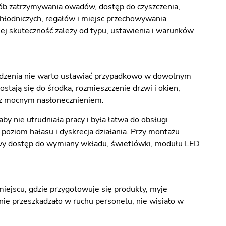
ób zatrzymywania owadów, dostęp do czyszczenia,
hłodniczych, regałów i miejsc przechowywania
j skuteczność zależy od typu, ustawienia i warunków
ządzenia nie warto ustawiać przypadkowo w dowolnym
stają się do środka, rozmieszczenie drzwi i okien,
ć z mocnym nasłonecznieniem.
by nie utrudniała pracy i była łatwa do obsługi
oziom hałasu i dyskrecja działania. Przy montażu
twy dostęp do wymiany wkładu, świetlówki, modułu LED
ejscu, gdzie przygotowuje się produkty, myje
nie przeszkadzało w ruchu personelu, nie wisiało w