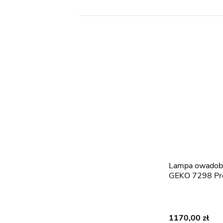
Lampa owadobójcza rażąca
GEKO 7298 Pro
1170,00