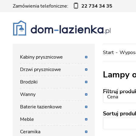
Zamówienia telefoniczne:
22 734 34 35
Start
Wyposa
Kabiny prysznicowe
Drzwi prysznicowe
Lampy 
Brodziki
Filtruj produ
Wanny
Cena
Baterie łazienkowe
Sortuj produ
Meble
Ceramika