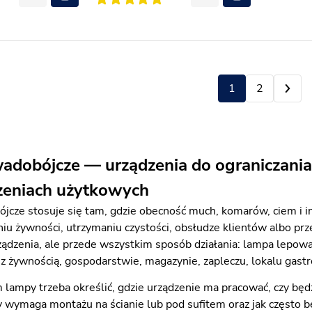
1
2
dobójcze — urządzenia do ograniczania
zeniach użytkowych
cze stosuje się tam, gdzie obecność much, komarów, ciem i 
u żywności, utrzymaniu czystości, obsłudze klientów albo prz
rządzenia, ale przede wszystkim sposób działania: lampa lepowa
e z żywnością, gospodarstwie, magazynie, zapleczu, lokalu gas
lampy trzeba określić, gdzie urządzenie ma pracować, czy będ
zy wymaga montażu na ścianie lub pod sufitem oraz jak często 