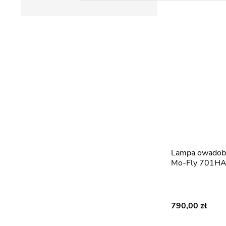
Lampa owadobójcza lepowa
Mo-Fly 701H
790,00