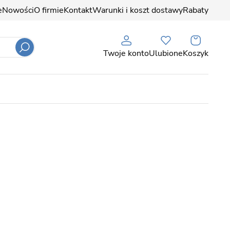
e
Nowości
O firmie
Kontakt
Warunki i koszt dostawy
Rabaty
Twoje konto
Ulubione
Koszyk