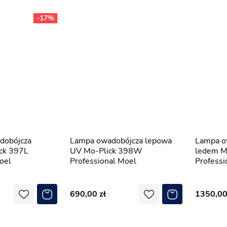
-17%
Lampa owadobójcza lepowa
Lampa owadobójcza lepowa z
ck 397L
UV Mo-Plick 398W
ledem M
oel
Professional Moel
Professi
690,00
1350,0