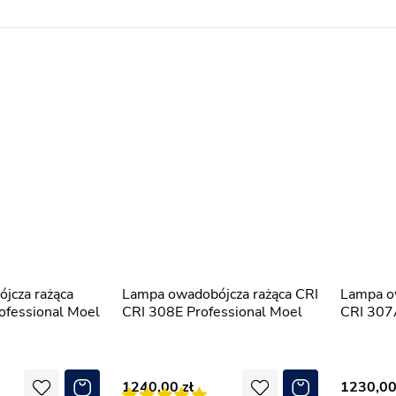
Lampa owadobójcza rażąca CRI
Lampa owadobójcza rażąca CRI
fessional Moel
CRI 308E Professional Moel
CRI 307
1240,00
1230,0