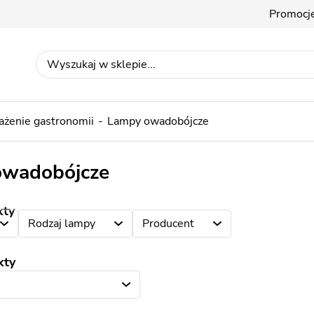
Promocj
żenie gastronomii
Lampy owadobójcze
owadobójcze
kty
Rodzaj lampy
Producent
kty