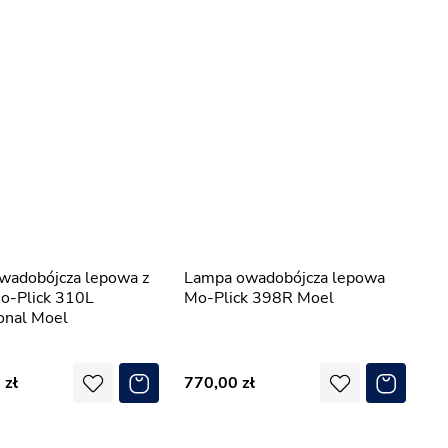
Lampa owadobójcza lepowa
o-Plick 310L
Mo-Plick 398R Moel
onal Moel
0
770,00