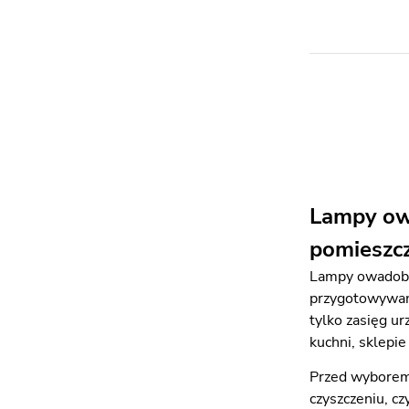
Lampy owa
pomieszc
Lampy owadobój
przygotowywani
tylko zasięg u
kuchni, sklepi
Przed wyborem 
czyszczeniu, c