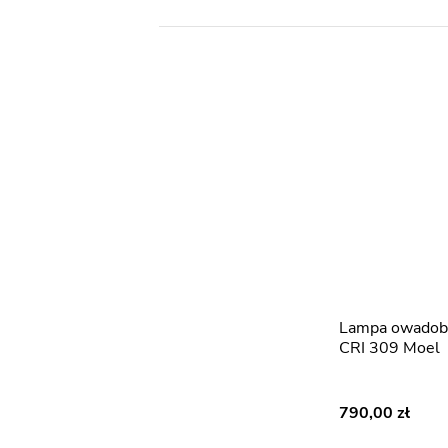
Lampa owadobójcza rażąca CRI
CRI 309 Moel
790,00