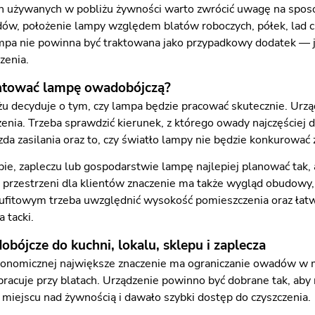
h używanych w pobliżu żywności warto zwrócić uwagę na spos
w, położenie lampy względem blatów roboczych, półek, lad c
pa nie powinna być traktowana jako przypadkowy dodatek — je
zenia.
ntować lampę owadobójczą?
u decyduje o tym, czy lampa będzie pracować skutecznie. Ur
nia. Trzeba sprawdzić kierunek, z którego owady najczęściej do
zda zasilania oraz to, czy światło lampy nie będzie konkurowa
ie, zapleczu lub gospodarstwie lampę najlepiej planować tak, a
przestrzeni dla klientów znaczenie ma także wygląd obudowy, p
ufitowym trzeba uwzględnić wysokość pomieszczenia oraz ła
a tacki.
ójcze do kuchni, lokalu, sklepu i zaplecza
onomicznej największe znaczenie ma ograniczanie owadów w mi
pracuje przy blatach. Urządzenie powinno być dobrane tak, aby 
iejscu nad żywnością i dawało szybki dostęp do czyszczenia.