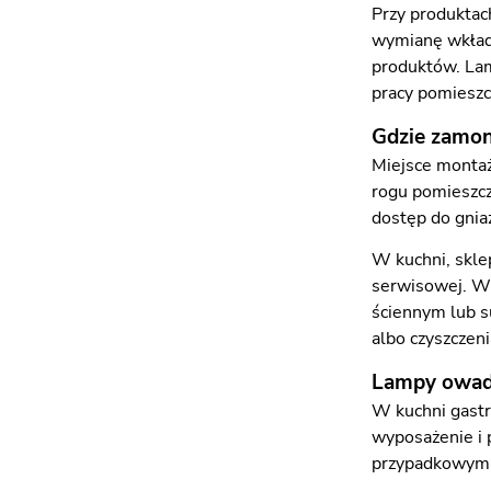
Przy produktac
wymianę wkładó
produktów. Lam
pracy pomieszc
Gdzie zamo
Miejsce montaż
rogu pomieszcze
dostęp do gnia
W kuchni, sklep
serwisowej. W 
ściennym lub s
albo czyszczeni
Lampy owadob
W kuchni gastr
wyposażenie i 
przypadkowym m