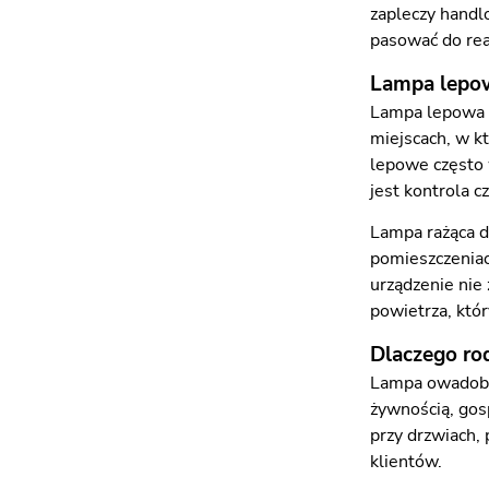
zapleczy handl
pasować do rea
Lampa lepow
Lampa lepowa p
miejscach, w k
lepowe często 
jest kontrola cz
Lampa rażąca dz
pomieszczeniac
urządzenie nie
powietrza, któ
Dlaczego rod
Lampa owadobój
żywnością, gos
przy drzwiach,
klientów.