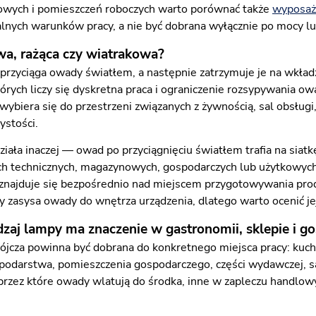
owych i pomieszczeń roboczych warto porównać także
wyposaż
lnych warunków pracy, a nie być dobrana wyłącznie po mocy l
a, rażąca czy wiatrakowa?
rzyciąga owady światłem, a następnie zatrzymuje je na wkład
tórych liczy się dyskretna praca i ograniczenie rozsypywania 
wybiera się do przestrzeni związanych z żywnością, sal obsługi
ystości.
iała inaczej — owad po przyciągnięciu światłem trafia na siat
h technicznych, magazynowych, gospodarczych lub użytkowych,
 znajduje się bezpośrednio nad miejscem przygotowywania pr
ry zasysa owady do wnętrza urządzenia, dlatego warto ocenić je
zaj lampy ma znaczenie w gastronomii, sklepie i g
cza powinna być dobrana do konkretnego miejsca pracy: kuchn
podarstwa, pomieszczenia gospodarczego, części wydawczej, sal
 przez które owady wlatują do środka, inne w zapleczu handl