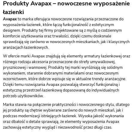
Produkty Avapax – nowoczesne wyposażenie
łazienki
Avapax
to marka oferująca nowoczesne rozwiązania przeznaczone do
wyposażenia łazienek, które łączą funkcjonalność z estetycznym
designem. Produkty tej firmy projektowane są z myślą o codziennym
komforcie użytkowania oraz trwałości, dzięki czemu doskonale
sprawdzają się zarówno w nowoczesnych mieszkaniach, jak i klasycznych
aranżacjach łazienkowych.
W ofercie marki Avapax znajdują się elementy armatury łazienkowej oraz
różnego rodzaju akcesoria przeznaczone do strefy umywalkowej,
prysznicowej i wannowej. Produkty tej marki wyróżniają się solidnym
wykonaniem, starannie dobranymi materiałami oraz nowoczesnym
wzornictwem, które dobrze wpisuje się w aktualne trendy aranżacyjne.
Dzięki temu rozwiązania Avapax pozwalają stworzyć funkcjonalną i
estetyczną przestrzeń łazienkową dopasowaną do indywidualnych
potrzeb użytkowników.
Marka stawia na połączenie praktyczności i nowoczesnego stylu, dlatego
jej produkty są chętnie wybierane zarówno do nowych mieszkań, jak i
podczas modernizacji istniejących łazienek. Wysoka jakość wykonania
oraz dbałość o detale sprawiają, że elementy wyposażenia Avapax
zachowują estetyczny wygląd i niezawodność przez długi czas.