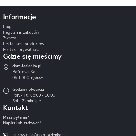
Informacje
Blog
Corsan
Gante
Hydrosan
Regulamin zakupów
Zwroty
Reklamacje produktów
Polityka prywatności
Gdzie się mieścimy
dom-lazienka.pl
Hydrostop
Inea
Invena
Baśniowa 3a
05-805
Otrębusy
Godziny otwarcia
Pon. - Pt.: 08:00 - 16:00
Sob.: Zamknięte
Kontakt
Liveno
Loge Garden
Massi
Masz pytania?
Napisz lub zadzwoń!
zamowienia@dom-lazienka.pl