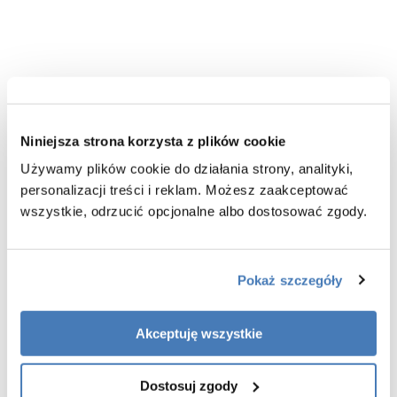
Niniejsza strona korzysta z plików cookie
Używamy plików cookie do działania strony, analityki,
personalizacji treści i reklam. Możesz zaakceptować
Zestaw prysznicowy podtynkowy
Zestaw prysznicowy podtynkowy
wszystkie, odrzucić opcjonalne albo dostosować zgody.
czarny Ultimate ANUL121321
chrom Ultimate ANUL121121
Avapax
Avapax
859,00
779,00
Pokaż szczegóły
Akceptuję wszystkie
Dostosuj zgody