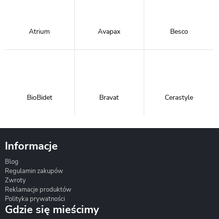
Atrium
Avapax
Besco
BioBidet
Bravat
Cerastyle
Informacje
Blog
Corsan
Gante
Hydrosan
Regulamin zakupów
Zwroty
Reklamacje produktów
Polityka prywatności
Gdzie się mieścimy