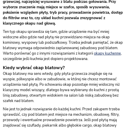
grzewczej, najczęściej wysuwane z blatu podczas gotowania. Przy
wyborze znaczenie mają miejsce w szafce, sposób wysuwania,
położenie względem płyty, tryb pracy, prowadzenie powietrza, dostęp
do filtrów oraz to, czy układ kuchni pozwala zrezygnować z
klasycznego okapu nad głową.
Ten typ okapu sprawdza się tam, gdzie urządzenie ma być mniej
widoczne albo gdzie nad płytą nie przewidziano miejsca na okap
kominowy, wyspowy lub podszafkowy. Trzeba jednak pamiętać, że okap
blatowy wymaga odpowiednio zaplanowanej zabudowy pod blatem.
Warto porównać go z innymi rozwiązaniami z kategorii
okapy kuchenne
,
szczególnie jeśli kuchnia jest dopiero projektowana.
Kiedy wybrać okap blatowy?
Okap blatowy ma sens wtedy, gdy płyta grzewcza znajduje się na
wyspie, półwyspie albo w zabudowie, w której nie chcesz montować
urządzenia nad płytą. Po schowaniu okap pozostaje mniej widoczny niż
klasyczny model wiszący, dlatego bywa wybierany do kuchni z prostą
linią zabudowy, otwartym widokiem na salon lub niską zabudową bez
szafek nad blatem.
Nie jest to jednak rozwiązanie do każdej kuchni. Przed zakupem trzeba
sprawdzić, czy pod blatem jest miejsce na mechanizm, obudowę, filtry,
przewody i ewentualne prowadzenie powietrza. Jeśli pod płytą mają
znajdować się szuflady, piekarnik albo głębokie cargo, okap blatowy