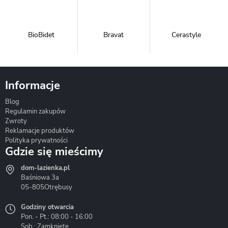
BioBidet
Bravat
Cerastyle
Informacje
Blog
Corsan
Gante
Hydrosan
Regulamin zakupów
Zwroty
Reklamacje produktów
Polityka prywatności
Gdzie się mieścimy
dom-lazienka.pl
Hydrostop
Inea
Invena
Baśniowa 3a
05-805
Otrębusy
Godziny otwarcia
Pon. - Pt.: 08:00 - 16:00
Sob.: Zamknięte