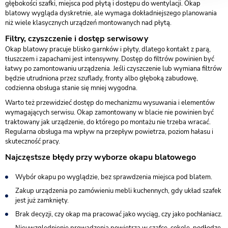
głębokości szafki, miejsca pod płytą i dostępu do wentylacji. Okap
blatowy wygląda dyskretnie, ale wymaga dokładniejszego planowania
niż wiele klasycznych urządzeń montowanych nad płytą.
Filtry, czyszczenie i dostęp serwisowy
Okap blatowy pracuje blisko garnków i płyty, dlatego kontakt z parą,
tłuszczem i zapachami jest intensywny. Dostęp do filtrów powinien być
łatwy po zamontowaniu urządzenia. Jeśli czyszczenie lub wymiana filtrów
będzie utrudniona przez szuflady, fronty albo głęboką zabudowę,
codzienna obsługa stanie się mniej wygodna.
Warto też przewidzieć dostęp do mechanizmu wysuwania i elementów
wymagających serwisu. Okap zamontowany w blacie nie powinien być
traktowany jak urządzenie, do którego po montażu nie trzeba wracać.
Regularna obsługa ma wpływ na przepływ powietrza, poziom hałasu i
skuteczność pracy.
Najczęstsze błędy przy wyborze okapu blatowego
Wybór okapu po wyglądzie, bez sprawdzenia miejsca pod blatem.
Zakup urządzenia po zamówieniu mebli kuchennych, gdy układ szafek
jest już zamknięty.
Brak decyzji, czy okap ma pracować jako wyciąg, czy jako pochłaniacz.
Nieuwzględnienie prowadzenia powietrza w szafce, cokole, podłodze