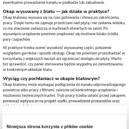
ewentualne prowadzenie kanału w podłodze lub zabudowie.
Okap wysuwany z blatu — jak działa w praktyce?
Okap blatowy wysuwa się na czas gotowania i chowa po zakończeniu
pracy. Dzięki temu nie zajmuje przestrzeni nad płytą i nie zasłania widoku,
co ma znaczenie zwłaszcza w kuchniach otwartych na salon. Po
wysunięciu urządzenie powinno znajdować się możliwie blisko źródła
pary i zapachów.
W praktyce trzeba ocenić wysokość wysuwanej części, położenie
względem garnków i sposób obsługi. Okap nie powinien przeszkadzać w
korzystaniu z większych naczyń ani ograniczać dostępu do płyty. Warto
też sprawdzić, czy panel sterowania będzie wygodny po zamontowaniu
w konkretnym układzie blatu.
Wyciąg czy pochłaniacz w okapie blatowym?
Okap blatowy może wymagać podłączenia do kanału odprowadzającego
powietrze albo pracy z filtrami, zależnie od konkretnego urządzenia i
możliwości technicznych kuchni. Tryb pracy trzeba ustalić przed zakupem,
ponieważ wpływa on na projekt szafki, prowadzenie przewodów oraz
późniejszą obsługę.
Przy wyciągu trzeba zaplanować trasę powietrza od okapu do kanału
wentylacyjnego. W przypadku wyspy może to oznaczać prowadzenie
instalacji w podłodze, cokole albo zabudowie. Przy pochłaniaczu
Niniejsza strona korzysta z plików cookie