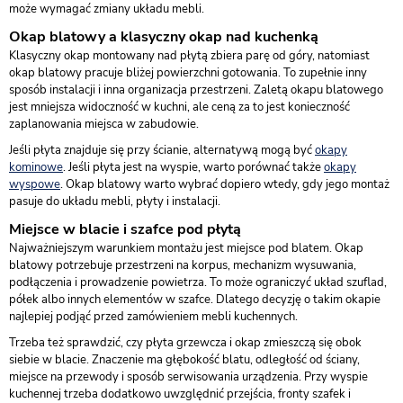
może wymagać zmiany układu mebli.
Okap blatowy a klasyczny okap nad kuchenką
Klasyczny okap montowany nad płytą zbiera parę od góry, natomiast
okap blatowy pracuje bliżej powierzchni gotowania. To zupełnie inny
sposób instalacji i inna organizacja przestrzeni. Zaletą okapu blatowego
jest mniejsza widoczność w kuchni, ale ceną za to jest konieczność
zaplanowania miejsca w zabudowie.
Jeśli płyta znajduje się przy ścianie, alternatywą mogą być
okapy
kominowe
. Jeśli płyta jest na wyspie, warto porównać także
okapy
wyspowe
. Okap blatowy warto wybrać dopiero wtedy, gdy jego montaż
pasuje do układu mebli, płyty i instalacji.
Miejsce w blacie i szafce pod płytą
Najważniejszym warunkiem montażu jest miejsce pod blatem. Okap
blatowy potrzebuje przestrzeni na korpus, mechanizm wysuwania,
podłączenia i prowadzenie powietrza. To może ograniczyć układ szuflad,
półek albo innych elementów w szafce. Dlatego decyzję o takim okapie
najlepiej podjąć przed zamówieniem mebli kuchennych.
Trzeba też sprawdzić, czy płyta grzewcza i okap zmieszczą się obok
siebie w blacie. Znaczenie ma głębokość blatu, odległość od ściany,
miejsce na przewody i sposób serwisowania urządzenia. Przy wyspie
kuchennej trzeba dodatkowo uwzględnić przejścia, fronty szafek i