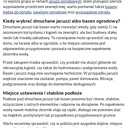
To węższa grupa w ramach
jacuzzi ogrodowych
. Jeżeli planujesz szersze
wyposażenie przestrzeni zewnętrznej, warto porównać także
baseny
,
meble do ogrodu
,
pawilony ogrodowe
oraz
wyposażenie ogrodu
.
Kiedy wybrać dmuchane jacuzzi albo basen ogrodowy?
Dmuchane jacuzzi lub basen warto rozważyć wtedy, gdy zależy Ci na
sezonowym korzystaniu z kąpieli na zewnątrz, ale bez budowy stałej
niecki lub trwałej zabudowy. To rozwiązanie może sprawdzić się przy
domu, na tarasie albo w ogrodzie, o ile miejsce ustawienia jest
odpowiednio przygotowane i pozwala na bezpieczne napełnienie
zbiornika wodą.
Przed zakupem trzeba sprawdzić, czy produkt ma służyć głównie do
rekreacyjnej kąpieli, czy także do hydromasażu i podgrzewania wody.
Basen i jacuzzi mają inne wymagania techniczne. W przypadku jacuzzi
większe znaczenie ma zasilanie, pompa, panel sterowania, filtracja,
podgrzewanie oraz dostęp do elementów obsługowych.
Miejsce ustawienia i stabilne podłoże
Podłoże pod dmuchane jacuzzi lub basen powinno być równe, stabilne,
oczyszczone z ostrych elementów i odporne na obciążenie. Po napełnieniu
wodą nawet mobilny zbiornik staje się ciężki, dlatego nie powinien stać
na miękkim, pochylonym lub przypadkowo przygotowanym gruncie.
Warto wcześniej sprawdzić, czy w pobliżu jest wygodne dojście, miejsce