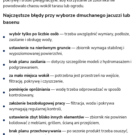
pokrywę i środki pielęgnacyjne, aby korzystanie ze zbiornika nie
powodowało chaosu wokół tarasu lub ogrodu.
Najczęstsze błędy przy wyborze dmuchanego jacuzzi lub
basenu
wybór tylko po liczbie osób
— trzeba uwzględnić wymiary, podłoże,
zasilanie i obsługę wody,
ustawienie na nierównym gruncie
— zbiornik wymaga stabilnej i
wypoziomowanej powierzchni,
brak planu zasilania
— dotyczy szczególnie modeli z hydromasażem i
podgrzewaniem,
za mało miejsca wokół
— potrzebna jest przestrzeń na wejście,
filtrację, pokrywę i czyszczenie,
pominięcie opróżniania
— wodę trzeba odprowadzać w sposób
kontrolowany,
założenie bezobsługowej pracy
— filtracja, woda i pokrywa
wymagają regularnej kontroli,
ustawienie zbyt blisko innych elementów
— zbiornik nie powinien
kolidować z meblami, grillem, ścianą ani przejściem,
brak planu przechowywania
— po sezonie produkt trzeba osuszyć,