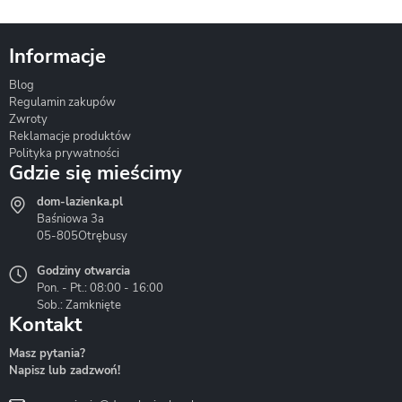
Informacje
Blog
Corsan
Gante
Hydrosan
Regulamin zakupów
Zwroty
Reklamacje produktów
Polityka prywatności
Gdzie się mieścimy
dom-lazienka.pl
Hydrostop
Inea
Invena
Baśniowa 3a
05-805
Otrębusy
Godziny otwarcia
Pon. - Pt.: 08:00 - 16:00
Sob.: Zamknięte
Kontakt
Liveno
Loge Garden
Massi
Masz pytania?
Napisz lub zadzwoń!