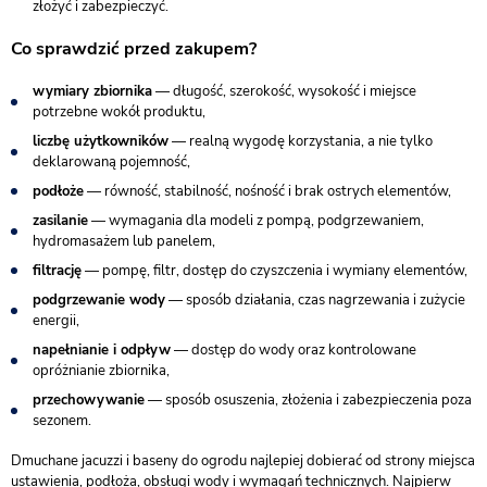
złożyć i zabezpieczyć.
Co sprawdzić przed zakupem?
wymiary zbiornika
— długość, szerokość, wysokość i miejsce
potrzebne wokół produktu,
liczbę użytkowników
— realną wygodę korzystania, a nie tylko
deklarowaną pojemność,
podłoże
— równość, stabilność, nośność i brak ostrych elementów,
zasilanie
— wymagania dla modeli z pompą, podgrzewaniem,
hydromasażem lub panelem,
filtrację
— pompę, filtr, dostęp do czyszczenia i wymiany elementów,
podgrzewanie wody
— sposób działania, czas nagrzewania i zużycie
energii,
napełnianie i odpływ
— dostęp do wody oraz kontrolowane
opróżnianie zbiornika,
przechowywanie
— sposób osuszenia, złożenia i zabezpieczenia poza
sezonem.
Dmuchane jacuzzi i baseny do ogrodu najlepiej dobierać od strony miejsca
ustawienia, podłoża, obsługi wody i wymagań technicznych. Najpierw