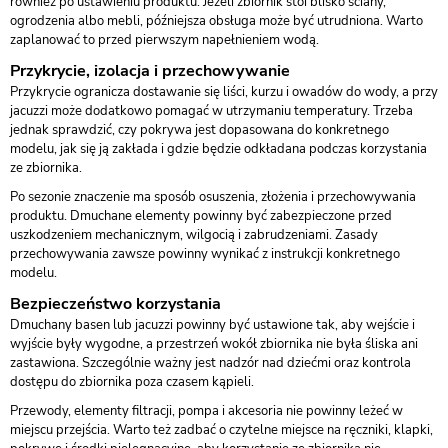
również po ustawieniu produktu. Jeżeli zbiornik stoi blisko ściany,
ogrodzenia albo mebli, późniejsza obsługa może być utrudniona. Warto
zaplanować to przed pierwszym napełnieniem wodą.
Przykrycie, izolacja i przechowywanie
Przykrycie ogranicza dostawanie się liści, kurzu i owadów do wody, a przy
jacuzzi może dodatkowo pomagać w utrzymaniu temperatury. Trzeba
jednak sprawdzić, czy pokrywa jest dopasowana do konkretnego
modelu, jak się ją zakłada i gdzie będzie odkładana podczas korzystania
ze zbiornika.
Po sezonie znaczenie ma sposób osuszenia, złożenia i przechowywania
produktu. Dmuchane elementy powinny być zabezpieczone przed
uszkodzeniem mechanicznym, wilgocią i zabrudzeniami. Zasady
przechowywania zawsze powinny wynikać z instrukcji konkretnego
modelu.
Bezpieczeństwo korzystania
Dmuchany basen lub jacuzzi powinny być ustawione tak, aby wejście i
wyjście były wygodne, a przestrzeń wokół zbiornika nie była śliska ani
zastawiona. Szczególnie ważny jest nadzór nad dziećmi oraz kontrola
dostępu do zbiornika poza czasem kąpieli.
Przewody, elementy filtracji, pompa i akcesoria nie powinny leżeć w
miejscu przejścia. Warto też zadbać o czytelne miejsce na ręczniki, klapki,