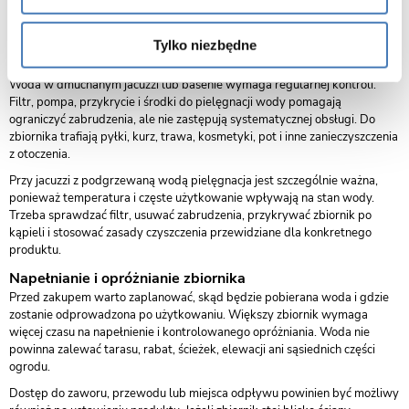
ma odległość od źródła zasilania, zabezpieczenie instalacji, dostęp do
panelu, możliwość odłączenia urządzenia oraz ochrona elementów
technicznych przed wodą i zabrudzeniami.
Tylko niezbędne
Filtracja i pielęgnacja wody
Woda w dmuchanym jacuzzi lub basenie wymaga regularnej kontroli.
Filtr, pompa, przykrycie i środki do pielęgnacji wody pomagają
ograniczyć zabrudzenia, ale nie zastępują systematycznej obsługi. Do
zbiornika trafiają pyłki, kurz, trawa, kosmetyki, pot i inne zanieczyszczenia
z otoczenia.
Przy jacuzzi z podgrzewaną wodą pielęgnacja jest szczególnie ważna,
ponieważ temperatura i częste użytkowanie wpływają na stan wody.
Trzeba sprawdzać filtr, usuwać zabrudzenia, przykrywać zbiornik po
kąpieli i stosować zasady czyszczenia przewidziane dla konkretnego
produktu.
Napełnianie i opróżnianie zbiornika
Przed zakupem warto zaplanować, skąd będzie pobierana woda i gdzie
zostanie odprowadzona po użytkowaniu. Większy zbiornik wymaga
więcej czasu na napełnienie i kontrolowanego opróżniania. Woda nie
powinna zalewać tarasu, rabat, ścieżek, elewacji ani sąsiednich części
ogrodu.
Dostęp do zaworu, przewodu lub miejsca odpływu powinien być możliwy