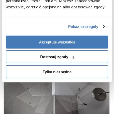
praktyczny uchwyt drzwi
personalizacji treści i reklam. Możesz zaakceptować
wszystkie, odrzucić opcjonalne albo dostosować zgody.
cienkie, niemal niewidoczne profile w kolorze czarnego matu
wieszak na ręcznik w zestawie
gwarancja 7 lat
Pokaż szczegóły
Akceptuję wszystkie
Dostosuj zgody
Tylko niezbędne