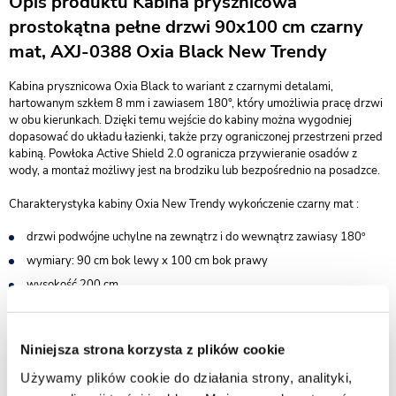
Opis produktu Kabina prysznicowa
prostokątna pełne drzwi 90x100 cm czarny
mat, AXJ-0388 Oxia Black New Trendy
Kabina prysznicowa Oxia Black to wariant z czarnymi detalami,
hartowanym szkłem 8 mm i zawiasem 180°, który umożliwia pracę drzwi
w obu kierunkach. Dzięki temu wejście do kabiny można wygodniej
dopasować do układu łazienki, także przy ograniczonej przestrzeni przed
kabiną. Powłoka Active Shield 2.0 ogranicza przywieranie osadów z
wody, a montaż możliwy jest na brodziku lub bezpośrednio na posadzce.
Charakterystyka kabiny Oxia New Trendy wykończenie czarny mat :
drzwi podwójne uchylne na zewnątrz i do wewnątrz zawiasy 180º
wymiary: 90 cm bok lewy x 100 cm bok prawy
wysokość 200 cm
do kompletowania z brodzikiem lub bez - możliwy montaż na
posadzce
bezpieczne szkło hartowane przezroczyste o grubości 8 mm
Niniejsza strona korzysta z plików cookie
powłoka Active Shield 2.0 ułatwiająca utrzymanie czystości
Używamy plików cookie do działania strony, analityki,