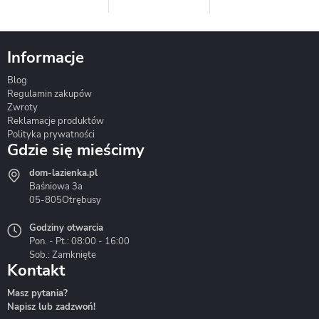
Informacje
Blog
Corsan
Gante
Hydrosan
Regulamin zakupów
Zwroty
Reklamacje produktów
Polityka prywatności
Gdzie się mieścimy
dom-lazienka.pl
Hydrostop
Inea
Invena
Baśniowa 3a
05-805
Otrębusy
Godziny otwarcia
Pon. - Pt.: 08:00 - 16:00
Sob.: Zamknięte
Kontakt
Liveno
Loge Garden
Massi
Masz pytania?
Napisz lub zadzwoń!