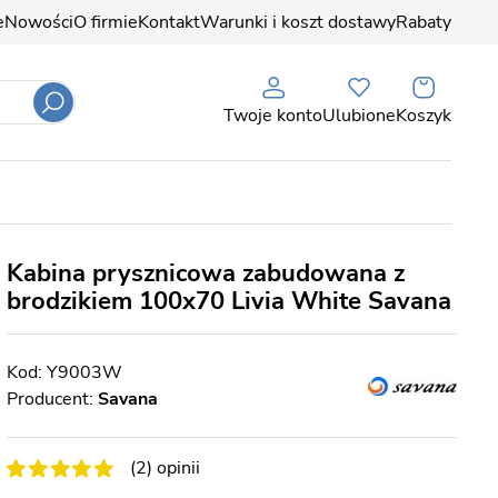
e
Nowości
O firmie
Kontakt
Warunki i koszt dostawy
Rabaty
Twoje konto
Ulubione
Koszyk
Kabina prysznicowa zabudowana z
brodzikiem 100x70 Livia White Savana
Y9003W
Producent:
Savana
(2) opinii