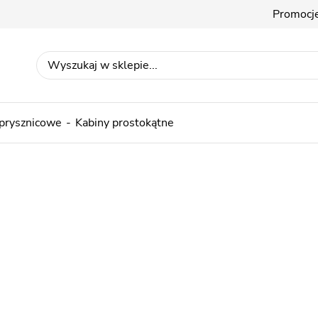
Promocj
 prysznicowe
Kabiny prostokątne