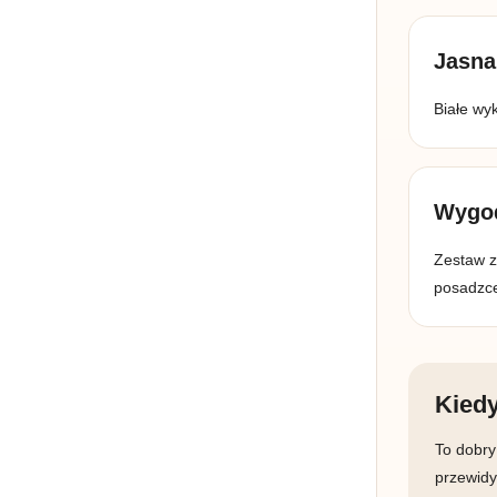
Jasna
Białe wy
Wygod
Zestaw z
posadzc
Kied
To dobry
przewidy