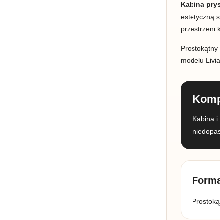
Kabina pry
estetyczną s
przestrzeni 
Prostokątny 
modelu Livia
Komp
Kabina i
niedopas
Forma
Prostoką