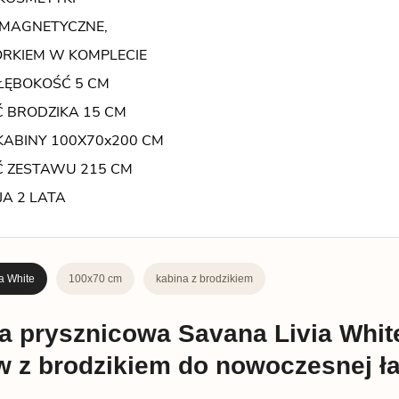
 MAGNETYCZNE,
ORKIEM W KOMPLECIE
ŁĘBOKOŚĆ 5 CM
 BRODZIKA 15 CM
ABINY 100X70x200 CM
 ZESTAWU 215 CM
A 2 LATA
a White
100x70 cm
kabina z brodzikiem
a prysznicowa Savana Livia Whit
w z brodzikiem do nowoczesnej ła