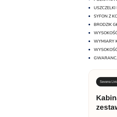
USZCZELKI
SYFON Z K
BRODZIK G
WYSOKOŚĆ
WYMIARY K
WYSOKOŚĆ
GWARANCJ
Savana Livi
Kabin
zesta