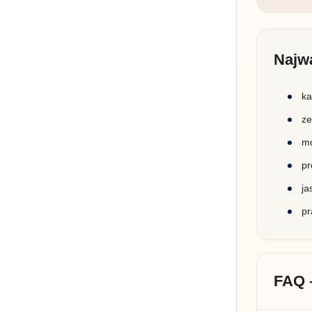
Najw
ka
ze
mo
pr
ja
pr
FAQ 