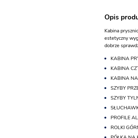
Opis prod
Kabina pryszni
estetyczny wyg
dobrze sprawdz
KABINA P
KABINA CZ
KABINA N
SZYBY PRZ
SZYBY TYL
SŁUCHAWK
PROFILE 
ROLKI GÓR
PÓŁKA NA 