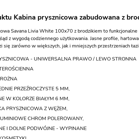
uktu Kabina prysznicowa zabudowana z bro
cowa Savana Livia White 100x70 z brodzikiem to funkcjonalne 
ląd z wygodą codziennego użytkowania. Jasne profile, hartow
i się zarówno w większych, jak i mniejszych przestrzeniach ła
RYSZNICOWA - UNIWERSALNA PRAWO / LEWO STRONNA
TEROŚCIENNA
AROŻNA
EDNIE PRZEŹROCZYSTE 5 MM,
NE W KOLORZE BIAŁYM 6 MM,
A PRYSZNICOWA Z WĘŻEM,
ALUMINIOWE CHROM POLEROWANY,
NE I DOLNE PODWÓJNE - WYPINANE
KOSMETYKI