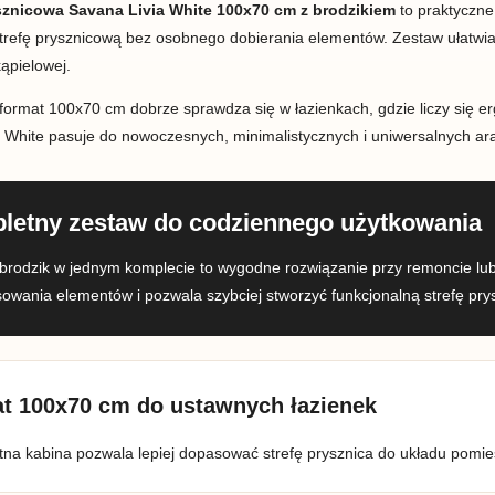
sznicowa Savana Livia White 100x70 cm z brodzikiem
to praktyczne
trefę prysznicową bez osobnego dobierania elementów. Zestaw ułatwia 
kąpielowej.
format 100x70 cm dobrze sprawdza się w łazienkach, gdzie liczy się e
 White pasuje do nowoczesnych, minimalistycznych i uniwersalnych ara
letny zestaw do codziennego użytkowania
 brodzik w jednym komplecie to wygodne rozwiązanie przy remoncie lub
owania elementów i pozwala szybciej stworzyć funkcjonalną strefę pry
t 100x70 cm do ustawnych łazienek
tna kabina pozwala lepiej dopasować strefę prysznica do układu pomi