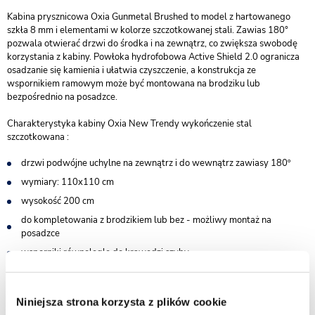
Kabina prysznicowa Oxia Gunmetal Brushed to model z hartowanego
szkła 8 mm i elementami w kolorze szczotkowanej stali. Zawias 180°
pozwala otwierać drzwi do środka i na zewnątrz, co zwiększa swobodę
korzystania z kabiny. Powłoka hydrofobowa Active Shield 2.0 ogranicza
osadzanie się kamienia i ułatwia czyszczenie, a konstrukcja ze
wspornikiem ramowym może być montowana na brodziku lub
bezpośrednio na posadzce.
Charakterystyka kabiny Oxia New Trendy wykończenie stal
szczotkowana :
drzwi podwójne uchylne na zewnątrz i do wewnątrz zawiasy 180º
wymiary: 110x110 cm
wysokość 200 cm
do kompletowania z brodzikiem lub bez - możliwy montaż na
posadzce
wsporniki równoległe do krawędzi szyby
bezpieczne szkło hartowane przezroczyste o grubości 8 mm
powłoka Active Shield 2.0 ułatwiająca utrzymanie czystości
Niniejsza strona korzysta z plików cookie
praktyczny uchwyt drzwi