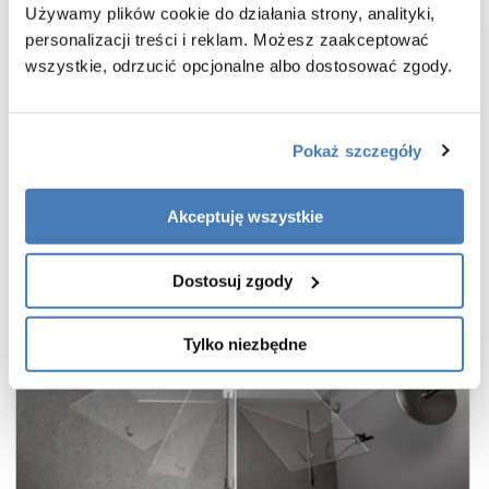
Używamy plików cookie do działania strony, analityki,
cienkie, niemal niewidoczne profile w kolorze stal szczotkowana
personalizacji treści i reklam. Możesz zaakceptować
wieszak na ręcznik w zestawie
wszystkie, odrzucić opcjonalne albo dostosować zgody.
gwarancja 7 lat
Pokaż szczegóły
Akceptuję wszystkie
Dostosuj zgody
Tylko niezbędne