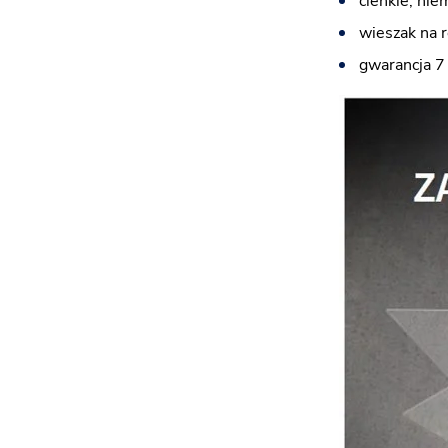
cienkie, nie
wieszak na 
gwarancja 7 