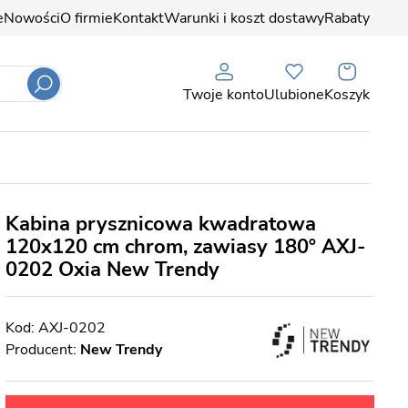
e
Nowości
O firmie
Kontakt
Warunki i koszt dostawy
Rabaty
Twoje konto
Ulubione
Koszyk
Kabina prysznicowa kwadratowa
120x120 cm chrom, zawiasy 180º AXJ-
0202 Oxia New Trendy
AXJ-0202
Producent:
New Trendy