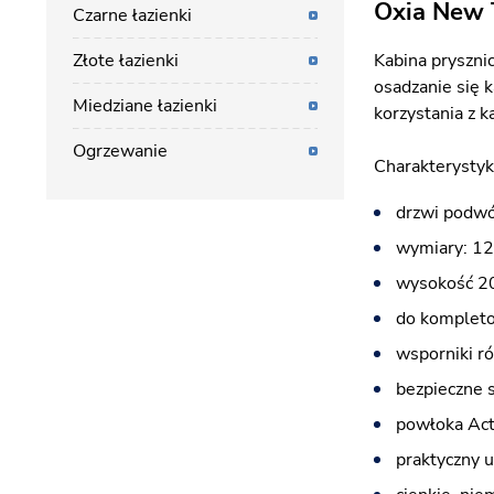
Oxia New 
Czarne łazienki
Złote łazienki
Kabina pryszni
osadzanie się 
Miedziane łazienki
korzystania z 
Ogrzewanie
Charakterystyk
drzwi podwó
wymiary: 1
wysokość 2
do kompleto
wsporniki r
bezpieczne 
powłoka Acti
praktyczny 