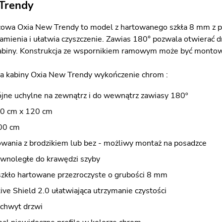
Trendy
cowa Oxia New Trendy to model z hartowanego szkła 8 mm z po
kamienia i ułatwia czyszczenie. Zawias 180° pozwala otwierać 
kabiny. Konstrukcja ze wspornikiem ramowym może być montow
a kabiny Oxia New Trendy wykończenie chrom :
jne uchylne na zewnątrz i do wewnątrz zawiasy 180º
20 cm x 120 cm
00 cm
wania z brodzikiem lub bez - możliwy montaż na posadzce
ównoległe do krawędzi szyby
szkło hartowane przezroczyste o grubości 8 mm
ve Shield 2.0 ułatwiająca utrzymanie czystości
uchwyt drzwi