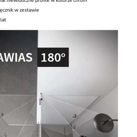
mal niewidoczne profile w kolorze chrom
ręcznik w zestawie
lat