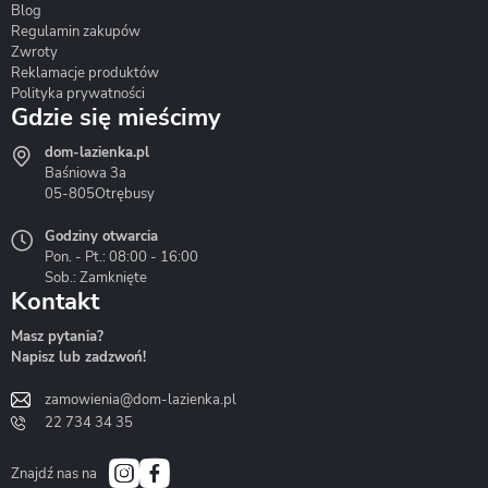
Blog
Corsan
Gante
Hydrosan
Regulamin zakupów
Zwroty
Reklamacje produktów
Polityka prywatności
Gdzie się mieścimy
dom-lazienka.pl
Hydrostop
Inea
Invena
Baśniowa 3a
05-805
Otrębusy
Godziny otwarcia
Pon. - Pt.: 08:00 - 16:00
Sob.: Zamknięte
Kontakt
Liveno
Loge Garden
Massi
Masz pytania?
Napisz lub zadzwoń!
zamowienia@dom-lazienka.pl
22 734 34 35
Mazur
Metal-Hurt
Moel
Bath&Spa
Znajdź nas na