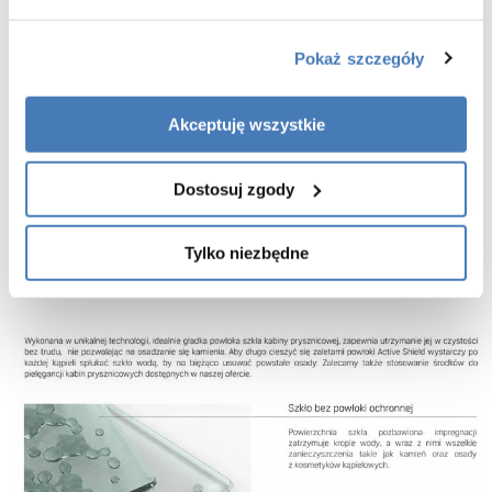
Pokaż szczegóły
Akceptuję wszystkie
wymiar A: 88 - 88,8 cm
wymiar B: 88 - 88,8 cm
wymiar C: 31,5 cm
Dostosuj zgody
wymiar D 52 cm
wymiar E 52 cm
wymiar F: 31,5 cm
Tylko niezbędne
wymiar W: 71 cm
wymiar H: 200 cm