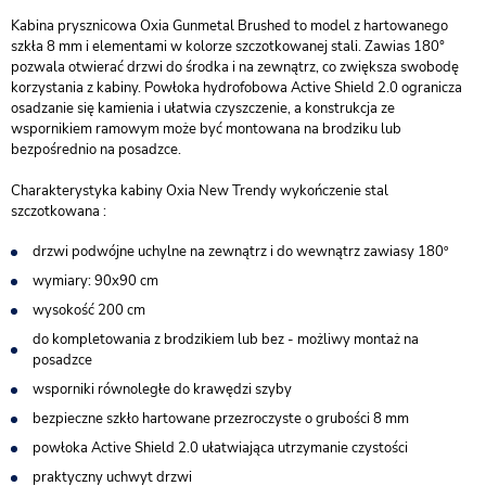
Kabina prysznicowa Oxia Gunmetal Brushed to model z hartowanego
szkła 8 mm i elementami w kolorze szczotkowanej stali. Zawias 180°
pozwala otwierać drzwi do środka i na zewnątrz, co zwiększa swobodę
korzystania z kabiny. Powłoka hydrofobowa Active Shield 2.0 ogranicza
osadzanie się kamienia i ułatwia czyszczenie, a konstrukcja ze
wspornikiem ramowym może być montowana na brodziku lub
bezpośrednio na posadzce.
Charakterystyka kabiny Oxia New Trendy wykończenie stal
szczotkowana :
drzwi podwójne uchylne na zewnątrz i do wewnątrz zawiasy 180º
wymiary: 90x90 cm
wysokość 200 cm
do kompletowania z brodzikiem lub bez - możliwy montaż na
posadzce
wsporniki równoległe do krawędzi szyby
bezpieczne szkło hartowane przezroczyste o grubości 8 mm
powłoka Active Shield 2.0 ułatwiająca utrzymanie czystości
praktyczny uchwyt drzwi