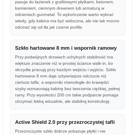
pasuje do łazienek z grafitowymi płytkami, betonem,
kamieniem, ciemnym drewnem lub armaturą w
odcieniach gunmetal. To wykończenie warto wybrać
wtedy, gdy kabina ma być widoczna, ale nie tak mocno
odcinać się od tła jak czarne profile.
Szkło hartowane 8 mm i wspornik ramowy
Przy podwójnych drzwiach uchylnych stabilność ma
większe znaczenie niż w prostej ściance walk-in, bo
skrzydła pracują przy każdym wejściu i wyjściu. Szkło
hartowane 8 mm daje sztywniejsze odczucie niż
cieńsze tafle, a wsporniki równoległe do krawędzi
szyby wzmacniają kabinę bez tworzenia ciężkiej, pełnej
ramy. Przy wysokości 200 cm takie podparcie pomaga
utrzymać lekką wizualnie, ale stabilną konstrukcję.
Active Shield 2.0 przy przezroczystej tafli
Przezroczyste szkło dobrze pokazuje płytki i nie