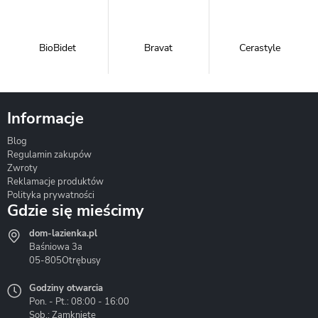
BioBidet
Bravat
Cerastyle
Informacje
Blog
Corsan
Gante
Hydrosan
Regulamin zakupów
Zwroty
Reklamacje produktów
Polityka prywatności
Gdzie się mieścimy
dom-lazienka.pl
Hydrostop
Inea
Invena
Baśniowa 3a
05-805
Otrębusy
Godziny otwarcia
Pon. - Pt.: 08:00 - 16:00
Sob.: Zamknięte