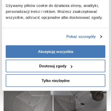
praktyczny uchwyt drzwi
Używamy plików cookie do działania strony, analityki,
cienkie, niemal niewidoczne profile w kolorze miedź szczotkowana
personalizacji treści i reklam. Możesz zaakceptować
wieszak na ręcznik w zestawie
wszystkie, odrzucić opcjonalne albo dostosować zgody.
gwarancja 7 lat
Pokaż szczegóły
Akceptuję wszystkie
Dostosuj zgody
Tylko niezbędne