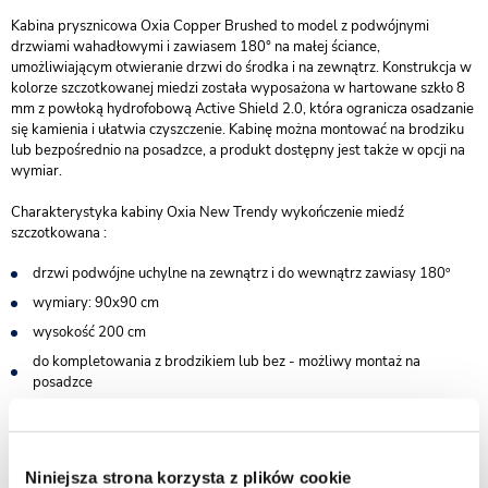
Kabina prysznicowa Oxia Copper Brushed to model z podwójnymi
drzwiami wahadłowymi i zawiasem 180° na małej ściance,
umożliwiającym otwieranie drzwi do środka i na zewnątrz. Konstrukcja w
kolorze szczotkowanej miedzi została wyposażona w hartowane szkło 8
mm z powłoką hydrofobową Active Shield 2.0, która ogranicza osadzanie
się kamienia i ułatwia czyszczenie. Kabinę można montować na brodziku
lub bezpośrednio na posadzce, a produkt dostępny jest także w opcji na
wymiar.
Charakterystyka kabiny Oxia New Trendy wykończenie miedź
szczotkowana :
drzwi podwójne uchylne na zewnątrz i do wewnątrz zawiasy 180º
wymiary: 90x90 cm
wysokość 200 cm
do kompletowania z brodzikiem lub bez - możliwy montaż na
posadzce
wsporniki równoległe do krawędzi szyby
bezpieczne szkło hartowane przezroczyste o grubości 8 mm
powłoka Active Shield 2.0 ułatwiająca utrzymanie czystości
Niniejsza strona korzysta z plików cookie