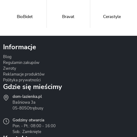
BioBidet
Bravat
Cerastyle
Informacje
Blog
Corsan
Gante
Hydrosan
Regulamin zakupów
Zwroty
Reklamacje produktów
Polityka prywatności
Gdzie się mieścimy
dom-lazienka.pl
Hydrostop
Inea
Invena
Baśniowa 3a
05-805
Otrębusy
Godziny otwarcia
Pon. - Pt.: 08:00 - 16:00
Sob.: Zamknięte