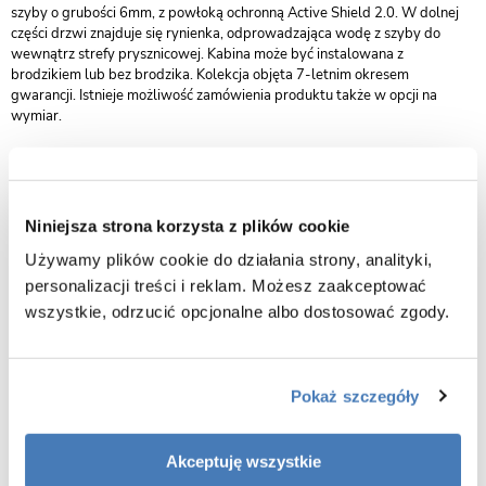
szyby o grubości 6mm, z powłoką ochronną Active Shield 2.0. W dolnej
części drzwi znajduje się rynienka, odprowadzająca wodę z szyby do
wewnątrz strefy prysznicowej. Kabina może być instalowana z
brodzikiem lub bez brodzika. Kolekcja objęta 7-letnim okresem
gwarancji. Istnieje możliwość zamówienia produktu także w opcji na
wymiar.
wymiary 90 x 90 x 200 cm (drzwi x drzwi x wysokość)
wykończenie czarny mat
kabina przystosowana do montażu na posadzce lub na brodziku
Niniejsza strona korzysta z plików cookie
drzwi uchylne otwierające się na zewnątrz
Używamy plików cookie do działania strony, analityki,
bezpieczne szkło przeźroczyste o grubości 6 mm
personalizacji treści i reklam. Możesz zaakceptować
powłoka Active Shield ułatwiająca utrzymanie kabiny w czystości
wszystkie, odrzucić opcjonalne albo dostosować zgody.
zawiasy z funkcją unoszenia drzwi, zlicowane z taflą szkła
estetyczna rynienka w dolnej krawędzi drzwi zapobiegająca ściekaniu
wody z drzwi na podłogę
Pokaż szczegóły
elegancki wspornik zapewniający stabilność drzwi
wygodny ergonomiczny metalowy uchwyt
Akceptuję wszystkie
wygodne szerokie wejście do kabiny