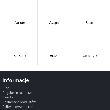
Atrium
Avapax
Besco
BioBidet
Bravat
Cerastyle
Informacje
Blog
Corsan
Gante
Hydrosan
Regulamin zakupów
Zwroty
Reklamacje produktów
Polityka prywatności