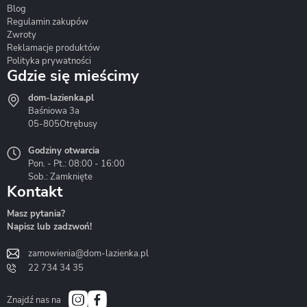
Blog
Corsan
Gante
Hydrosan
Regulamin zakupów
Zwroty
Reklamacje produktów
Polityka prywatności
Gdzie się mieścimy
dom-lazienka.pl
Hydrostop
Inea
Invena
Baśniowa 3a
05-805
Otrębusy
Godziny otwarcia
Pon. - Pt.: 08:00 - 16:00
Sob.: Zamknięte
Kontakt
Liveno
Loge Garden
Massi
Masz pytania?
Napisz lub zadzwoń!
zamowienia@dom-lazienka.pl
22 734 34 35
Mazur
Metal-Hurt
Moel
Bath&Spa
Znajdź nas na