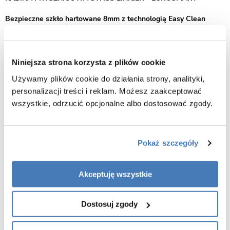
Bezpieczne szkło hartowane 8mm z technologią Easy Clean
Kabina prysznicowa przesuwna Swiss-Liniger Premium –
nowoczesny design i niezawodna funkcjonalność
Niniejsza strona korzysta z plików cookie
Kabina prysznicowa przesuwna Swiss-Liniger Premium to
Używamy plików cookie do działania strony, analityki,
eleganckie i praktyczne rozwiązanie, które znakomicie wpisuje się w
personalizacji treści i reklam. Możesz zaakceptować
aranżacje nowoczesnych łazienek. Dzięki starannie opracowanej
wszystkie, odrzucić opcjonalne albo dostosować zgody.
konstrukcji podkreśla estetykę wnętrza, jednocześnie zapewniając
komfort codziennego użytkowania.
Dopasowanie do każdej przestrzeni
Pokaż szczegóły
Model Premium dostępny jest w wielu rozmiarach, co pozwala
dopasować go do indywidualnych warunków łazienki. Drzwi
Akceptuję wszystkie
przesuwne gwarantują oszczędność miejsca oraz wygodne wejście
do strefy kąpielowej.
Dostosuj zgody
Uniwersalny montaż – na brodziku lub posadzce