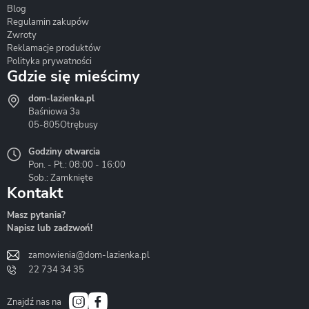
Blog
Corsan
Gante
Hydrosan
Regulamin zakupów
Zwroty
Reklamacje produktów
Polityka prywatności
Gdzie się mieścimy
dom-lazienka.pl
Hydrostop
Inea
Invena
Baśniowa 3a
05-805
Otrębusy
Godziny otwarcia
Pon. - Pt.: 08:00 - 16:00
Sob.: Zamknięte
Kontakt
Liveno
Loge Garden
Massi
Masz pytania?
Napisz lub zadzwoń!
zamowienia@dom-lazienka.pl
22 734 34 35
Mazur
Metal-Hurt
Moel
Bath&Spa
Znajdź nas na