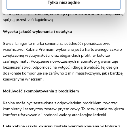
Kabina została zaprojektowana tak, aby umożliwić montaż zarówno
Tylko niezbędne
na brodziku, jak i bezpośrednio na posadzce. To elastyczne
rozwiązanie daje swobodę aranżacji i pozwala stworzyć funkcjonalną,
spójną przestrzeń kąpielową.
Wysoka jakość wykonania i estetyka
Swiss-Liniger to marka ceniona za solidność i ponadczasowe
wzornictwo. Kabina Premium wykonana jest z hartowanego szkła o
zwiększonej wytrzymałości oraz eleganckich profili w kolorze
czarnego matu. Połączenie nowoczesnych materiałów gwarantuje
bezpieczeństwo, odporność na wilgoć i długą trwałość. Jej design
doskonale komponuje się zarówno z minimalistycznymi, jak i bardziej
klasycznymi wnętrzami.
Możliwość skompletowania z brodzikiem
Kabina może być zestawiona z odpowiednim brodzikiem, tworząc
kompletny i estetyczny zestaw prysznicowy. To rozwiązanie zwiększa
komfort użytkowania i podnosi walory aranżacyjne łazienki.
Cała kabina (szkło, okucia) została wyprodukowana w Polsce z