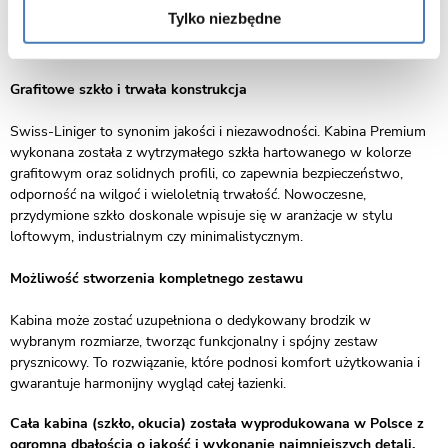
brodziku, jak i bezpośrednio na posadzce. Dzięki temu można z
Tylko niezbędne
łatwością dopasować ją do aranżacji wnętrza, łącząc estetykę z
praktycznością.
Grafitowe szkło i trwała konstrukcja
Swiss-Liniger to synonim jakości i niezawodności. Kabina Premium
wykonana została z wytrzymałego szkła hartowanego w kolorze
grafitowym oraz solidnych profili, co zapewnia bezpieczeństwo,
odporność na wilgoć i wieloletnią trwałość. Nowoczesne,
przydymione szkło doskonale wpisuje się w aranżacje w stylu
loftowym, industrialnym czy minimalistycznym.
Możliwość stworzenia kompletnego zestawu
Kabina może zostać uzupełniona o dedykowany brodzik w
wybranym rozmiarze, tworząc funkcjonalny i spójny zestaw
prysznicowy. To rozwiązanie, które podnosi komfort użytkowania i
gwarantuje harmonijny wygląd całej łazienki.
Cała kabina (szkło, okucia) została wyprodukowana w Polsce z
ogromną dbałością o jakość i wykonanie najmniejszych detali.