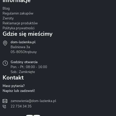
Informacje
Blog
Corsan
Gante
Hydrosan
Regulamin zakupów
Zwroty
Reklamacje produktów
Polityka prywatności
Gdzie się mieścimy
dom-lazienka.pl
Hydrostop
Inea
Invena
Baśniowa 3a
05-805
Otrębusy
Godziny otwarcia
Pon. - Pt.: 08:00 - 16:00
Sob.: Zamknięte
Kontakt
Liveno
Loge Garden
Massi
Masz pytania?
Napisz lub zadzwoń!
zamowienia@dom-lazienka.pl
22 734 34 35
Mazur
Metal-Hurt
Moel