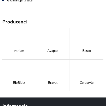
Gwarancja: 3 lata
Producenci
Atrium
Avapax
Besco
BioBidet
Bravat
Cerastyle