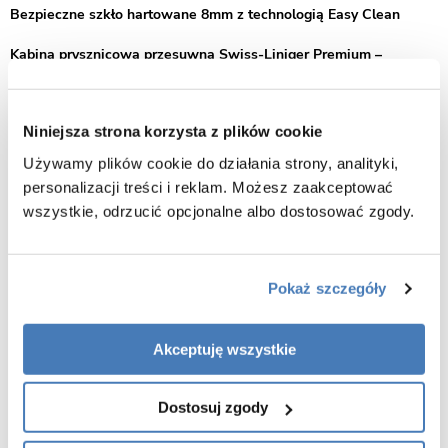
Bezpieczne szkło hartowane 8mm z technologią Easy Clean
Kabina prysznicowa przesuwna Swiss-Liniger Premium –
elegancja grafitowego szkła i pełna funkcjonalność
Kabina prysznicowa przesuwna Swiss-Liniger Premium to
Niniejsza strona korzysta z plików cookie
połączenie nowoczesnego wzornictwa i praktycznych rozwiązań,
które doskonale sprawdzą się w każdej łazience. Grafitowe szkło
Używamy plików cookie do działania strony, analityki,
hartowane nadaje całości wyjątkowego charakteru, podkreślając styl
personalizacji treści i reklam. Możesz zaakceptować
i tworząc przyjemną, nastrojową atmosferę w strefie kąpielowej.
wszystkie, odrzucić opcjonalne albo dostosować zgody.
Doskonałe dopasowanie do przestrzeni
Model Premium dostępny jest w wielu wymiarach, co umożliwia
Pokaż szczegóły
idealne dopasowanie kabiny do indywidualnych potrzeb i układu
łazienki. Drzwi przesuwne pozwalają zaoszczędzić cenne miejsce, a
przy tym gwarantują swobodny i wygodny dostęp do prysznica.
Akceptuję wszystkie
Elastyczny montaż – brodzik lub posadzka
Dostosuj zgody
Konstrukcja kabiny pozwala na montaż zarówno na tradycyjnym