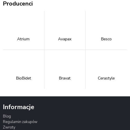
Producenci
Atrium
Avapax
Besco
BioBidet
Bravat
Cerastyle
Informacje
Blog
Corsan
Gante
Hydrosan
Regulamin zakupów
Zwroty