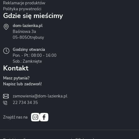
Reklamacje produktów
Polityka prywatności
Gdzie się mieścimy
dom-lazienka.pl
Hydrostop
Inea
Invena
Baśniowa 3a
05-805
Otrębusy
Godziny otwarcia
Pon. - Pt.: 08:00 - 16:00
Sob.: Zamknięte
Kontakt
Liveno
Loge Garden
Massi
Masz pytania?
Napisz lub zadzwoń!
zamowienia@dom-lazienka.pl
22 734 34 35
Mazur
Metal-Hurt
Moel
Bath&Spa
Znajdź nas na