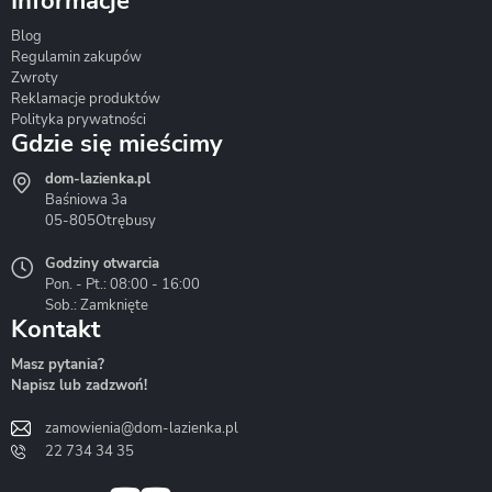
Informacje
Blog
Corsan
Gante
Hydrosan
Regulamin zakupów
Zwroty
Reklamacje produktów
Polityka prywatności
Gdzie się mieścimy
dom-lazienka.pl
Hydrostop
Inea
Invena
Baśniowa 3a
05-805
Otrębusy
Godziny otwarcia
Pon. - Pt.: 08:00 - 16:00
Sob.: Zamknięte
Kontakt
Liveno
Loge Garden
Massi
Masz pytania?
Napisz lub zadzwoń!
zamowienia@dom-lazienka.pl
22 734 34 35
Mazur
Metal-Hurt
Moel