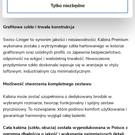
brodziku, jak i bezpośrednio na posadzce. Dzięki temu można z
Tylko niezbędne
łatwością dopasować ją do aranżacji wnętrza, łącząc estetykę z
praktycznością.
Grafitowe szkło i trwała konstrukcja
Swiss-Liniger to synonim jakości i niezawodności. Kabina Premium
wykonana została z wytrzymałego szkła hartowanego w kolorze
grafitowym oraz solidnych profili, co zapewnia bezpieczeństwo,
odporność na wilgoć i wieloletnią trwałość. Nowoczesne,
przydymione szkło doskonale wpisuje się w aranżacje w stylu
loftowym, industrialnym czy minimalistycznym.
Możliwość stworzenia kompletnego zestawu
Kabina może zostać uzupełniona o dedykowany brodzik w
wybranym rozmiarze, tworząc funkcjonalny i spójny zestaw
prysznicowy. To rozwiązanie, które podnosi komfort użytkowania i
gwarantuje harmonijny wygląd całej łazienki.
Cała kabina (szkło, okucia) została wyprodukowana w Polsce z
ogromną dbałością o jakość i wykonanie najmniejszych detali.