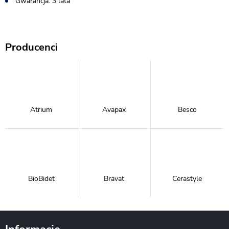
Gwarancja: 3 lata
Producenci
Atrium
Avapax
Besco
BioBidet
Bravat
Cerastyle