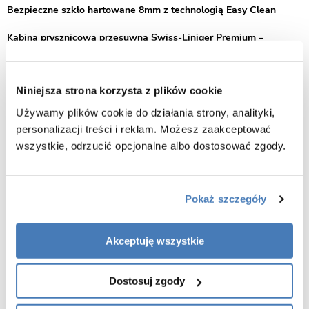
Bezpieczne szkło hartowane 8mm z technologią Easy Clean
Kabina prysznicowa przesuwna Swiss-Liniger Premium –
elegancja grafitowego szkła i pełna funkcjonalność
Kabina prysznicowa przesuwna Swiss-Liniger Premium to
Niniejsza strona korzysta z plików cookie
połączenie nowoczesnego wzornictwa i praktycznych rozwiązań,
które doskonale sprawdzą się w każdej łazience. Grafitowe szkło
Używamy plików cookie do działania strony, analityki,
hartowane nadaje całości wyjątkowego charakteru, podkreślając styl
personalizacji treści i reklam. Możesz zaakceptować
i tworząc przyjemną, nastrojową atmosferę w strefie kąpielowej.
wszystkie, odrzucić opcjonalne albo dostosować zgody.
Doskonałe dopasowanie do przestrzeni
Model Premium dostępny jest w wielu wymiarach, co umożliwia
Pokaż szczegóły
idealne dopasowanie kabiny do indywidualnych potrzeb i układu
łazienki. Drzwi przesuwne pozwalają zaoszczędzić cenne miejsce, a
przy tym gwarantują swobodny i wygodny dostęp do prysznica.
Akceptuję wszystkie
Elastyczny montaż – brodzik lub posadzka
Dostosuj zgody
Konstrukcja kabiny pozwala na montaż zarówno na tradycyjnym