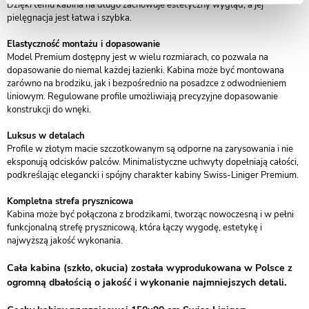
Dzięki temu kabina na długo zachowuje estetyczny wygląd, a jej
pielęgnacja jest łatwa i szybka.
Elastyczność montażu i dopasowanie
Model Premium dostępny jest w wielu rozmiarach, co pozwala na
dopasowanie do niemal każdej łazienki. Kabina może być montowana
zarówno na brodziku, jak i bezpośrednio na posadzce z odwodnieniem
liniowym. Regulowane profile umożliwiają precyzyjne dopasowanie
konstrukcji do wnęki.
Luksus w detalach
Profile w złotym macie szczotkowanym są odporne na zarysowania i nie
eksponują odcisków palców. Minimalistyczne uchwyty dopełniają całości,
podkreślając elegancki i spójny charakter kabiny Swiss-Liniger Premium.
Kompletna strefa prysznicowa
Kabina może być połączona z brodzikami, tworząc nowoczesną i w pełni
funkcjonalną strefę prysznicową, która łączy wygodę, estetykę i
najwyższą jakość wykonania.
Cała kabina (szkło, okucia) została wyprodukowana w Polsce z
ogromną dbałością o jakość i wykonanie najmniejszych detali.