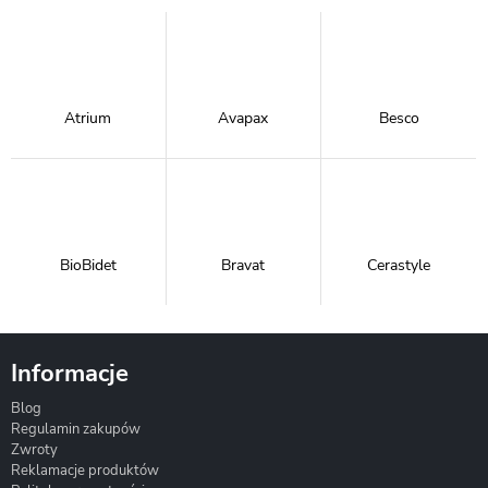
Atrium
Avapax
Besco
BioBidet
Bravat
Cerastyle
Informacje
Blog
Corsan
Gante
Hydrosan
Regulamin zakupów
Zwroty
Reklamacje produktów