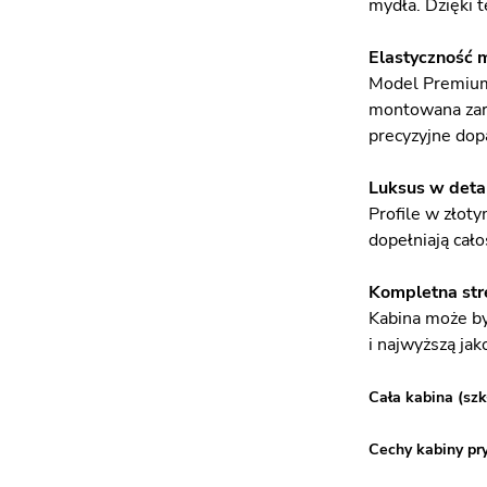
mydła. Dzięki t
Elastyczność 
Model Premium 
montowana zaró
precyzyjne dop
Luksus w deta
Profile w złot
dopełniają cało
Kompletna str
Kabina może by
i najwyższą ja
Cała kabina (szk
Cechy kabiny pr