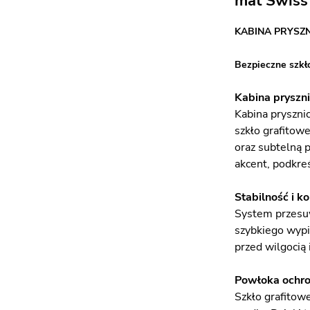
mat Swiss 
KABINA PRYSZ
Bezpieczne szkł
Kabina pryszn
Kabina pryszni
szkło grafitow
oraz subtelną 
akcent, podkre
Stabilność i k
System przesuw
szybkiego wypi
przed wilgocią 
Powłoka ochro
Szkło grafitow