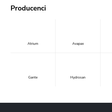
Producenci
Atrium
Avapax
Gante
Hydrosan
Massi
Mazur Bath&Spa