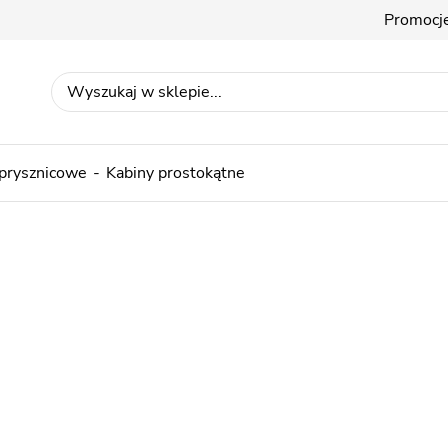
Promocj
 prysznicowe
Kabiny prostokątne