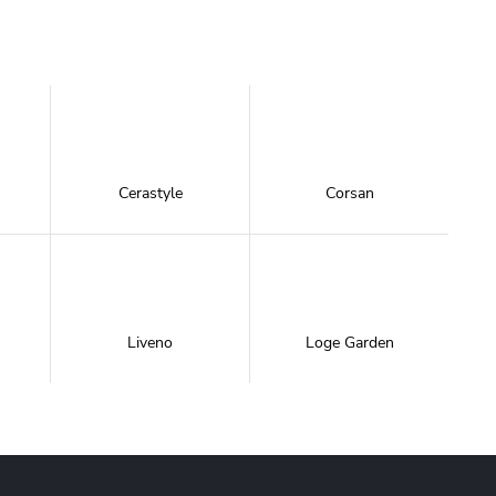
Cerastyle
Corsan
Liveno
Loge Garden
NewTrendy
Novoterm