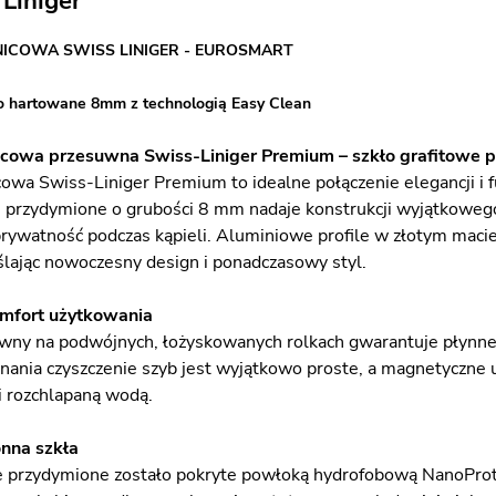
Liniger
NICOWA SWISS LINIGER - EUROSMART
o hartowane 8mm z technologią Easy Clean
icowa przesuwna Swiss-Liniger Premium – szkło grafitowe pr
cowa Swiss-Liniger Premium to idealne połączenie elegancji 
e przydymione o grubości 8 mm nadaje konstrukcji wyjątkoweg
prywatność podczas kąpieli. Aluminiowe profile w złotym mac
ślając nowoczesny design i ponadczasowy styl.
omfort użytkowania
ny na podwójnych, łożyskowanych rolkach gwarantuje płynne 
nania czyszczenie szyb jest wyjątkowo proste, a magnetyczne u
i rozchlapaną wodą.
nna szkła
e przydymione zostało pokryte powłoką hydrofobową NanoProte