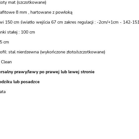
 złoty mat (szczotkowane)
grafitowe 8 mm , hartowane z powłoką
wi 150 cm światło wejścia 67 cm zakres regulacji : -2cm/+1cm - 142-15
nki stałej : 100 cm
5 cm
rofil: stal nierdzewna (wykończone złoto/szczotkowane)
 Clean
rsalny prawy/lewy po prawej lub lewej stronie
odziku lub posadzce
ata