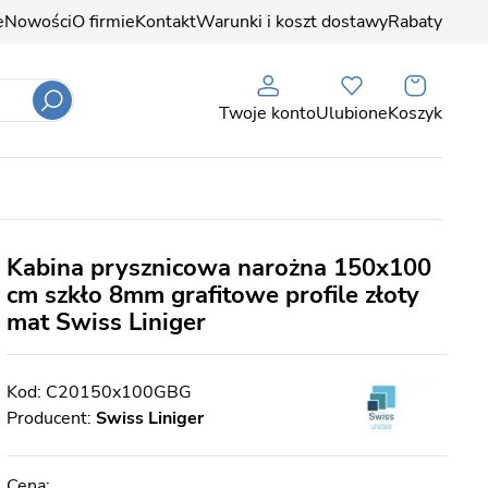
e
Nowości
O firmie
Kontakt
Warunki i koszt dostawy
Rabaty
Twoje konto
Ulubione
Koszyk
Kabina prysznicowa narożna 150x100
cm szkło 8mm grafitowe profile złoty
mat Swiss Liniger
C20150x100GBG
Producent:
Swiss Liniger