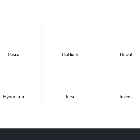
Besco
BioBidet
Bravat
Hydrostop
Inea
Invena
Metal-Hurt
Moel
New Trendy