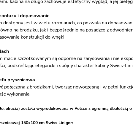
emu kabina na długo zachowuje estetyczny wygląd, a jej pielęgn
montażu i dopasowanie
dostępny jest w wielu rozmiarach, co pozwala na dopasowanie
wno na brodziku, jak i bezpośrednio na posadzce z odwodnie
asowanie konstrukcji do wnęki.
lach
ym macie szczotkowanym są odporne na zarysowania i nie eksp
ści, podkreślając elegancki i spójny charakter kabiny Swiss-Li
efa prysznicowa
ć połączona z brodzikami, tworząc nowoczesną i w pełni funkcj
kość wykonania.
ło, okucia) została wyprodukowana w Polsce z ogromną dbałością o 
ysznicowej 150x100 cm Swiss Liniger: