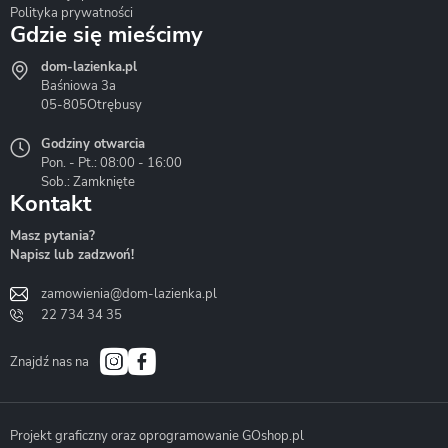
Polityka prywatności
Gdzie się mieścimy
dom-lazienka.pl
Hydrostop
Inea
Invena
Baśniowa 3a
05-805
Otrębusy
Godziny otwarcia
Pon. - Pt.: 08:00 - 16:00
Sob.: Zamknięte
Kontakt
Liveno
Loge Garden
Massi
Masz pytania?
Napisz lub zadzwoń!
zamowienia@dom-lazienka.pl
22 734 34 35
Mazur
Metal-Hurt
Moel
Bath&Spa
Znajdź nas na
Projekt graficzny oraz oprogramowanie GOshop.pl