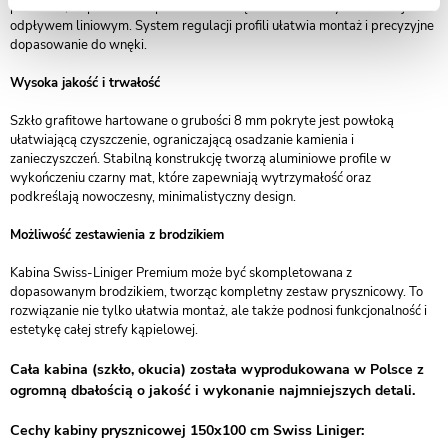
posadzce, co pozwala dopasować kabinę do nowoczesnych aranżacji z
odpływem liniowym. System regulacji profili ułatwia montaż i precyzyjne
dopasowanie do wnęki.
Wysoka jakość i trwałość
Szkło grafitowe hartowane o grubości 8 mm pokryte jest powłoką
ułatwiającą czyszczenie, ograniczającą osadzanie kamienia i
zanieczyszczeń. Stabilną konstrukcję tworzą aluminiowe profile w
wykończeniu czarny mat, które zapewniają wytrzymałość oraz
podkreślają nowoczesny, minimalistyczny design.
Możliwość zestawienia z brodzikiem
Kabina Swiss-Liniger Premium może być skompletowana z
dopasowanym brodzikiem, tworząc kompletny zestaw prysznicowy. To
rozwiązanie nie tylko ułatwia montaż, ale także podnosi funkcjonalność i
estetykę całej strefy kąpielowej.
Cała kabina (szkło, okucia) została wyprodukowana w Polsce z
ogromną dbałością o jakość i wykonanie najmniejszych detali.
Cechy kabiny prysznicowej 150x100 cm Swiss Liniger: