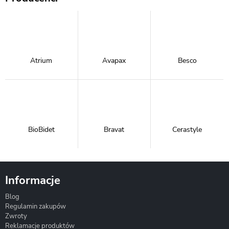
Atrium
Avapax
Besco
BioBidet
Bravat
Cerastyle
Informacje
Blog
Corsan
Gante
Hydrosan
Regulamin zakupów
Zwroty
Reklamacje produktów