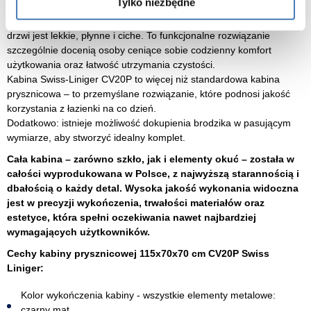
Tylko niezbędne
wnętrz w stylu nowoczesnym, minimalistycznym czy loftowym.
Wygodny system przesuwny sprawia, że otwieranie i zamykanie
drzwi jest lekkie, płynne i ciche. To funkcjonalne rozwiązanie
szczególnie docenią osoby ceniące sobie codzienny komfort
użytkowania oraz łatwość utrzymania czystości.
Kabina Swiss-Liniger CV20P to więcej niż standardowa kabina
prysznicowa – to przemyślane rozwiązanie, które podnosi jakość
korzystania z łazienki na co dzień.
Dodatkowo: istnieje możliwość dokupienia brodzika w pasującym
wymiarze, aby stworzyć idealny komplet.
Cała kabina – zarówno szkło, jak i elementy okuć – została w
całości wyprodukowana w Polsce, z najwyższą starannością i
dbałością o każdy detal. Wysoka jakość wykonania widoczna
jest w precyzji wykończenia, trwałości materiałów oraz
estetyce, która spełni oczekiwania nawet najbardziej
wymagających użytkowników.
Cechy kabiny prysznicowej 115x70x70 cm CV20P Swiss
Liniger:
Kolor wykończenia kabiny - wszystkie elementy metalowe:
czarny mat