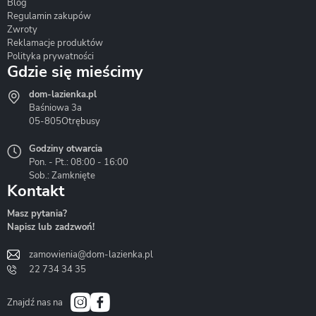
Blog
Corsan
Gante
Hydrosan
Regulamin zakupów
Zwroty
Reklamacje produktów
Polityka prywatności
Gdzie się mieścimy
dom-lazienka.pl
Hydrostop
Inea
Invena
Baśniowa 3a
05-805
Otrębusy
Godziny otwarcia
Pon. - Pt.: 08:00 - 16:00
Sob.: Zamknięte
Kontakt
Liveno
Loge Garden
Massi
Masz pytania?
Napisz lub zadzwoń!
zamowienia@dom-lazienka.pl
22 734 34 35
Mazur
Metal-Hurt
Moel
Bath&Spa
Znajdź nas na