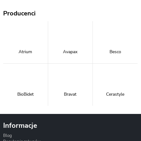
Producenci
Atrium
Avapax
Besco
BioBidet
Bravat
Cerastyle
Informacje
Blog
Corsan
Gante
Hydrosan