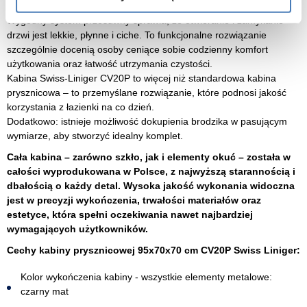
wnętrz w stylu nowoczesnym, minimalistycznym czy loftowym.
Wygodny system przesuwny sprawia, że otwieranie i zamykanie
drzwi jest lekkie, płynne i ciche. To funkcjonalne rozwiązanie
szczególnie docenią osoby ceniące sobie codzienny komfort
użytkowania oraz łatwość utrzymania czystości.
Kabina Swiss-Liniger CV20P to więcej niż standardowa kabina
prysznicowa – to przemyślane rozwiązanie, które podnosi jakość
korzystania z łazienki na co dzień.
Dodatkowo: istnieje możliwość dokupienia brodzika w pasującym
wymiarze, aby stworzyć idealny komplet.
Cała kabina – zarówno szkło, jak i elementy okuć – została w
całości wyprodukowana w Polsce, z najwyższą starannością i
dbałością o każdy detal. Wysoka jakość wykonania widoczna
jest w precyzji wykończenia, trwałości materiałów oraz
estetyce, która spełni oczekiwania nawet najbardziej
wymagających użytkowników.
Cechy kabiny prysznicowej 95x70x70 cm CV20P Swiss Liniger:
Kolor wykończenia kabiny - wszystkie elementy metalowe:
czarny mat