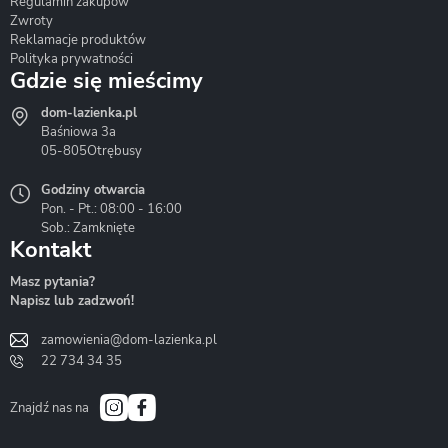
Regulamin zakupów
Zwroty
Reklamacje produktów
Polityka prywatności
Gdzie się mieścimy
dom-lazienka.pl
Hydrostop
Inea
Invena
Baśniowa 3a
05-805
Otrębusy
Godziny otwarcia
Pon. - Pt.: 08:00 - 16:00
Sob.: Zamknięte
Kontakt
Liveno
Loge Garden
Massi
Masz pytania?
Napisz lub zadzwoń!
zamowienia@dom-lazienka.pl
22 734 34 35
Mazur
Metal-Hurt
Moel
Bath&Spa
Znajdź nas na