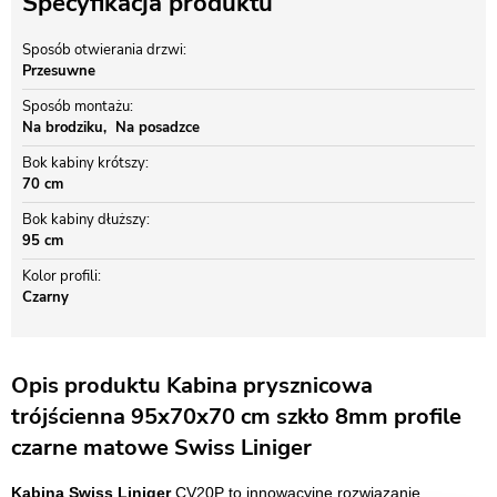
Specyfikacja produktu
Sposób otwierania drzwi
Przesuwne
Sposób montażu
Na brodziku
Na posadzce
Bok kabiny krótszy
70 cm
Bok kabiny dłuższy
95 cm
Kolor profili
Czarny
Opis produktu Kabina prysznicowa
trójścienna 95x70x70 cm szkło 8mm profile
czarne matowe Swiss Liniger
Kabina Swiss Liniger
CV20P to innowacyjne rozwiązanie