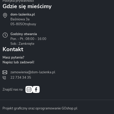
Polityka prywatności
Gdzie się mieścimy
dom-lazienka.pl
Hydrostop
Inea
Invena
Baśniowa 3a
05-805
Otrębusy
Godziny otwarcia
Pon. - Pt.: 08:00 - 16:00
Sob.: Zamknięte
Kontakt
Liveno
Loge Garden
Massi
Masz pytania?
Napisz lub zadzwoń!
zamowienia@dom-lazienka.pl
22 734 34 35
Mazur
Metal-Hurt
Moel
Bath&Spa
Znajdź nas na
Projekt graficzny oraz oprogramowanie GOshop.pl