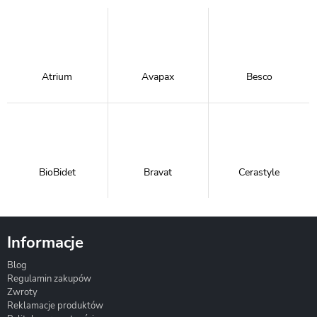
Atrium
Avapax
Besco
BioBidet
Bravat
Cerastyle
Informacje
Blog
Corsan
Gante
Hydrosan
Regulamin zakupów
Zwroty
Reklamacje produktów