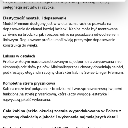
Dzięki temu kabina na długo zachowuje estetyczny wygląd, a jej
pielęgnacja jest łatwa i szybka.
Elastyczność montażu i dopasowanie
Model Premium dostępny jest w wielu rozmiarach, co pozwala na
dopasowanie do niemal każdej łazienki. Kabina może być montowana
zarówno na brodziku, jak i bezpośrednio na posadzce z odwodnieniem
liniowym. Regulowane profile umożliwiają precyzyjne dopasowanie
konstrukcji do wnęki.
Luksus w detalach
Profile w złotym macie szczotkowanym są odporne na zarysowania i nie
eksponują odcisków palców. Minimalistyczne uchwyty dopełniają całości,
podkreślając elegancki i spójny charakter kabiny Swiss-Liniger Premium.
Kompletna strefa prysznicowa
Kabina może być połączona z brodzikami, tworząc nowoczesną i w pełni
funkcjonalną strefę prysznicową, która łączy wygodę, estetykę i
najwyższą jakość wykonania.
Cała kabina (szkło, okucia) została wyprodukowana w Polsce z
ogromną dbałością o jakość i wykonanie najmniejszych detali.