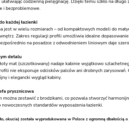
 ułatwiając codzienną pielęgnację. Dzięki temu szkło na długo 
kie i bezproblemowe.
o każdej łazienki
a jest w wielu rozmiarach – od kompaktowych modeli do małych
wnętrz. Zakres regulacji profili umożliwia idealne dopasowanie
i bezpośrednio na posadzce z odwodnieniem liniowym daje szero
ym detalu
oty mat (szczotkowany) nadaje kabinie wyjątkowo szlachetnego
rofili nie eksponuje odcisków palców ani drobnych zarysowań.
jny i elegancki wygląd kabiny.
efa prysznicowa
można zestawić z brodzikami, co pozwala stworzyć harmonijną 
 nowoczesnych standardów wyposażenia łazienki.
ło, okucia) została wyprodukowana w Polsce z ogromną dbałością o 