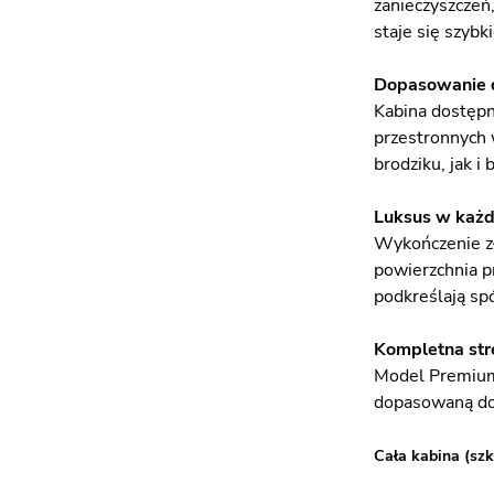
zanieczyszczeń,
staje się szyb
Dopasowanie d
Kabina dostępn
przestronnych 
brodziku, jak 
Luksus w każd
Wykończenie zł
powierzchnia p
podkreślają spó
Kompletna str
Model Premium 
dopasowaną do
Cała kabina (szk