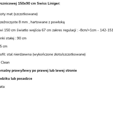
ysznicowej 150x90 cm Swiss Liniger:
 złoty mat (szczotkowane)
przeźroczyste 8 mm , hartowane z powłoką
wi 150 cm światło wejścia 67 cm zakres regulacji : -8cm/+1cm - 142-15
nki stałej : 90 cm
5 cm
rofil: stal nierdzewna (wykończone złoto/szczotkowane)
 Clean
rsalny prawy/lewy po prawej lub lewej stronie
odziku lub posadzce
ata