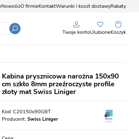
e
Nowości
O firmie
Kontakt
Warunki i koszt dostawy
Rabaty
Twoje konto
Ulubione
Koszyk
Kabina prysznicowa narożna 150x90
cm szkło 8mm przeźroczyste profile
złoty mat Swiss Liniger
C20150x90GBT
Producent:
Swiss Liniger