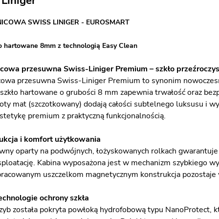
Liniger
NICOWA SWISS LINIGER - EUROSMART
o hartowane 8mm z technologią Easy Clean
cowa przesuwna Swiss-Liniger Premium – szkło przeźroczyst
cowa przesuwna Swiss-Liniger Premium to synonim nowoczesnej
szkło hartowane o grubości 8 mm zapewnia trwałość oraz bezp
oty mat (szczotkowany) dodają całości subtelnego luksusu i wy
estetykę premium z praktyczną funkcjonalnością.
ukcja i komfort użytkowania
ny oparty na podwójnych, łożyskowanych rolkach gwarantuje c
ploatację. Kabina wyposażona jest w mechanizm szybkiego wypi
pracowanym uszczelkom magnetycznym konstrukcja pozostaje w
chnologie ochrony szkła
zyb została pokryta powłoką hydrofobową typu NanoProtect, któ