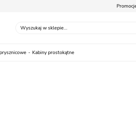
Promocj
 prysznicowe
Kabiny prostokątne