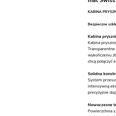
mat Swiss 
KABINA PRYSZ
Bezpieczne szkł
Kabina pryszni
Kabina pryszni
Transparentne 
wykończeniu zł
chcą połączyć 
Solidna konstr
System przesuw
intensywną eks
precyzyjnie do
Nowoczesne te
Powierzchnia s