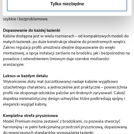
NanoProtect, która ogranicza osadzanie się kamienia, mydła i
Tylko niezbędne
zanieczyszczeń, ułatwiając codzienną pielęgnację. Dzięki temu szkło na
długo zachowuje swoją krystaliczną przejrzystość, a czyszczenie staje się
szybkie i bezproblemowe.
Dopasowanie do każdej łazienki
Kabina dostępna jest w wielu rozmiarach – od kompaktowych modeli do
małych łazienek, po duże konstrukcje idealne do przestronnych wnętrz.
Zakres regulacji profili umożliwia idealne dopasowanie do wnęki
montażowej, a opcja instalacji zarówno na brodziku, jak i bezpośrednio na
posadzce z odwodnieniem liniowym daje szerokie możliwości
aranżacyjne.
Luksus w każdym detalu
Wykończenie złoty mat (szczotkowany) nadaje kabinie wyjątkowo
szlachetnego charakteru, a jednocześnie jest praktyczne – powierzchnia
profili nie eksponuje odcisków palców ani drobnych zarysowań. Całość
dopełnia minimalistyczny design uchwytów, które podkreślają spójny i
elegancki wygląd kabiny.
Kompletna strefa prysznicowa
Model Premium można zestawić z brodzikami, co pozwala stworzyć
harmonijną i w pełni funkcjonalną przestrzeń prysznicową, dopasowaną
do nowoczesnych standardów wyposażenia łazienki.