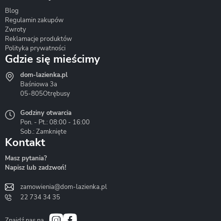
Blog
Corsan
Gante
Hydrosan
Regulamin zakupów
Zwroty
Reklamacje produktów
Polityka prywatności
Gdzie się mieścimy
dom-lazienka.pl
Hydrostop
Inea
Invena
Baśniowa 3a
05-805
Otrębusy
Godziny otwarcia
Pon. - Pt.: 08:00 - 16:00
Sob.: Zamknięte
Kontakt
Liveno
Loge Garden
Massi
Masz pytania?
Napisz lub zadzwoń!
zamowienia@dom-lazienka.pl
22 734 34 35
Mazur
Metal-Hurt
Moel
Bath&Spa
Znajdź nas na