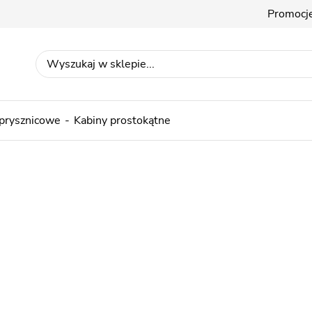
Promocj
 prysznicowe
Kabiny prostokątne