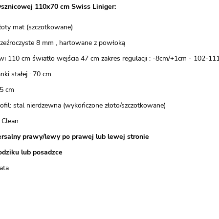
ysznicowej 110x70 cm Swiss Liniger:
 złoty mat (szczotkowane)
przeźroczyste 8 mm , hartowane z powłoką
wi 110 cm światło wejścia 47 cm zakres regulacji : -8cm/+1cm - 102-11
nki stałej : 70 cm
5 cm
rofil: stal nierdzewna (wykończone złoto/szczotkowane)
 Clean
rsalny prawy/lewy po prawej lub lewej stronie
odziku lub posadzce
ata