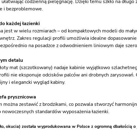
 ułatwiając codzienną pielęgnację. Dzięki temu szkło na długo 
kie i bezproblemowe.
o każdej łazienki
a jest w wielu rozmiarach – od kompaktowych modeli do małych
wnętrz. Zakres regulacji profili umożliwia idealne dopasowanie
i bezpośrednio na posadzce z odwodnieniem liniowym daje szero
ym detalu
oty mat (szczotkowany) nadaje kabinie wyjątkowo szlachetnego
rofili nie eksponuje odcisków palców ani drobnych zarysowań.
jny i elegancki wygląd kabiny.
efa prysznicowa
można zestawić z brodzikami, co pozwala stworzyć harmonijną 
 nowoczesnych standardów wyposażenia łazienki.
ło, okucia) została wyprodukowana w Polsce z ogromną dbałością o 