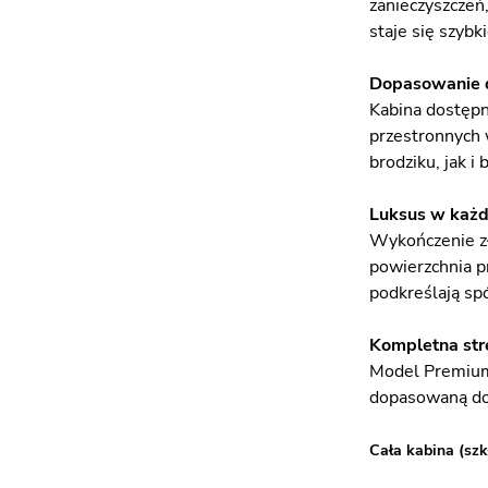
zanieczyszczeń,
staje się szyb
Dopasowanie d
Kabina dostępn
przestronnych 
brodziku, jak 
Luksus w każd
Wykończenie zł
powierzchnia p
podkreślają spó
Kompletna str
Model Premium 
dopasowaną do
Cała kabina (szk