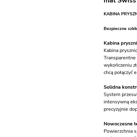
mat Swiss 
KABINA PRYSZ
Bezpieczne szkł
Kabina pryszni
Kabina pryszni
Transparentne 
wykończeniu zł
chcą połączyć 
Solidna konstr
System przesuw
intensywną eks
precyzyjnie do
Nowoczesne te
Powierzchnia s