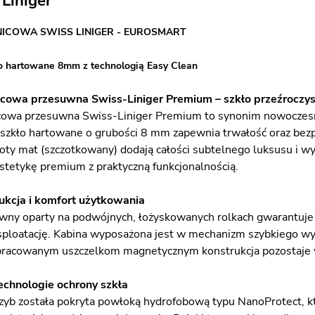
Liniger
NICOWA SWISS LINIGER - EUROSMART
o hartowane 8mm z technologią Easy Clean
cowa przesuwna Swiss-Liniger Premium – szkło przeźroczyst
cowa przesuwna Swiss-Liniger Premium to synonim nowoczesnej
szkło hartowane o grubości 8 mm zapewnia trwałość oraz bezp
oty mat (szczotkowany) dodają całości subtelnego luksusu i wy
estetykę premium z praktyczną funkcjonalnością.
ukcja i komfort użytkowania
ny oparty na podwójnych, łożyskowanych rolkach gwarantuje c
ploatację. Kabina wyposażona jest w mechanizm szybkiego wypi
pracowanym uszczelkom magnetycznym konstrukcja pozostaje w
chnologie ochrony szkła
zyb została pokryta powłoką hydrofobową typu NanoProtect, któ