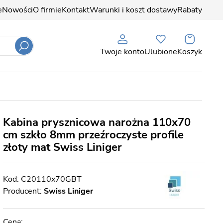
e
Nowości
O firmie
Kontakt
Warunki i koszt dostawy
Rabaty
Twoje konto
Ulubione
Koszyk
Kabina prysznicowa narożna 110x70
cm szkło 8mm przeźroczyste profile
złoty mat Swiss Liniger
C20110x70GBT
Producent:
Swiss Liniger