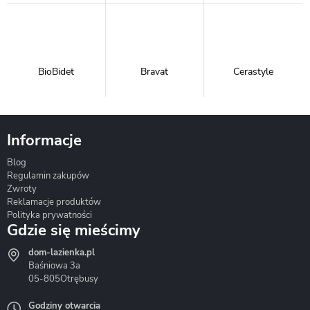
BioBidet
Bravat
Cerastyle
Informacje
Blog
Corsan
Gante
Hydrosan
Regulamin zakupów
Zwroty
Reklamacje produktów
Polityka prywatności
Gdzie się mieścimy
dom-lazienka.pl
Hydrostop
Inea
Invena
Baśniowa 3a
05-805
Otrębusy
Godziny otwarcia