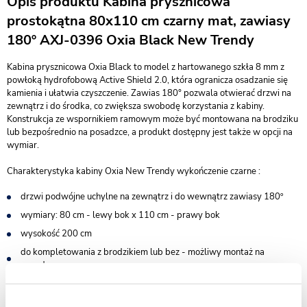
Opis produktu Kabina prysznicowa
prostokątna 80x110 cm czarny mat, zawiasy
180º AXJ-0396 Oxia Black New Trendy
Kabina prysznicowa Oxia Black to model z hartowanego szkła 8 mm z
powłoką hydrofobową Active Shield 2.0, która ogranicza osadzanie się
kamienia i ułatwia czyszczenie. Zawias 180° pozwala otwierać drzwi na
zewnątrz i do środka, co zwiększa swobodę korzystania z kabiny.
Konstrukcja ze wspornikiem ramowym może być montowana na brodziku
lub bezpośrednio na posadzce, a produkt dostępny jest także w opcji na
wymiar.
Charakterystyka kabiny Oxia New Trendy wykończenie czarne :
drzwi podwójne uchylne na zewnątrz i do wewnątrz zawiasy 180º
wymiary: 80 cm - lewy bok x 110 cm - prawy bok
wysokość 200 cm
do kompletowania z brodzikiem lub bez - możliwy montaż na
posadzce
wsporniki równoległe do krawędzi szyby
bezpieczne szkło hartowane przezroczyste o grubości 8 mm