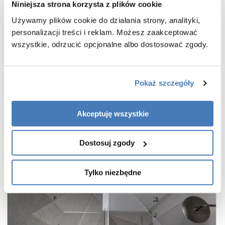
Niniejsza strona korzysta z plików cookie
powłoka Active Shield 2.0 ułatwiająca utrzymanie czystości
Używamy plików cookie do działania strony, analityki,
praktyczny uchwyt drzwi
personalizacji treści i reklam. Możesz zaakceptować
cienkie, niemal niewidoczne profile w kolorze czarnym
wszystkie, odrzucić opcjonalne albo dostosować zgody.
wieszak na ręcznik w zestawie
gwarancja 7 lat
Pokaż szczegóły
Akceptuję wszystkie
Dostosuj zgody
Tylko niezbędne