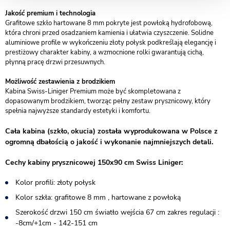
Jakość premium i technologia
Grafitowe szkło hartowane 8 mm pokryte jest powłoką hydrofobową,
która chroni przed osadzaniem kamienia i ułatwia czyszczenie. Solidne
aluminiowe profile w wykończeniu złoty połysk podkreślają elegancję i
prestiżowy charakter kabiny, a wzmocnione rolki gwarantują cichą,
płynną pracę drzwi przesuwnych.
Możliwość zestawienia z brodzikiem
Kabina Swiss-Liniger Premium może być skompletowana z
dopasowanym brodzikiem, tworząc pełny zestaw prysznicowy, który
spełnia najwyższe standardy estetyki i komfortu.
Cała kabina (szkło, okucia) została wyprodukowana w Polsce z
ogromną dbałością o jakość i wykonanie najmniejszych detali.
Cechy kabiny prysznicowej 150x90 cm Swiss Liniger:
Kolor profili: złoty połysk
Kolor szkła: grafitowe 8 mm , hartowane z powłoką
Szerokość drzwi 150 cm światło wejścia 67 cm zakres regulacji :
-8cm/+1cm - 142-151 cm