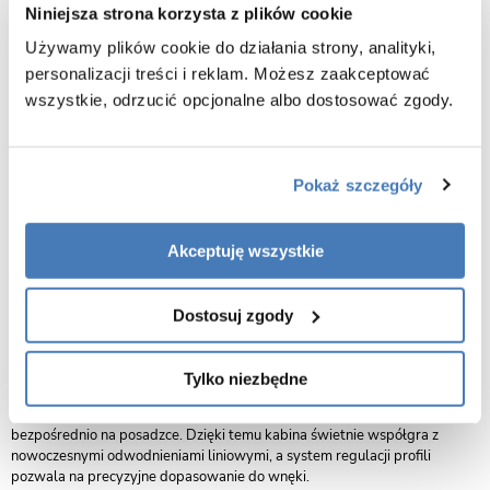
Niniejsza strona korzysta z plików cookie
Bezpieczne szkło hartowane 8mm z technologią Easy Clean
Używamy plików cookie do działania strony, analityki,
personalizacji treści i reklam. Możesz zaakceptować
Kabina prysznicowa przesuwna Swiss-Liniger Premium – szkło
wszystkie, odrzucić opcjonalne albo dostosować zgody.
grafitowe i profile złoty połysk
Kabina prysznicowa przesuwna Swiss-Liniger Premium w wersji ze
szkłem grafitowym i eleganckimi profilami w kolorze złoty połysk to
wyjątkowe połączenie luksusowego designu, nowoczesnej
Pokaż szczegóły
funkcjonalności i wytrzymałości. Hartowane szkło 8 mm w przydymionym
odcieniu nadaje kabinie ekskluzywny charakter, a jednocześnie zapewnia
bezpieczeństwo i trwałość użytkowania.
Akceptuję wszystkie
Ergonomia i dopasowanie
Kabina dostępna jest w wielu rozmiarach, co pozwala na idealne
dopasowanie do każdego wnętrza łazienki. Drzwi przesuwne gwarantują
Dostosuj zgody
wygodę wejścia oraz oszczędność przestrzeni, czyniąc ją doskonałym
rozwiązaniem zarówno do małych, jak i dużych łazienek
.
Tylko niezbędne
Uniwersalny montaż
Model Premium umożliwia instalację zarówno na brodziku, jak i
bezpośrednio na posadzce. Dzięki temu kabina świetnie współgra z
nowoczesnymi odwodnieniami liniowymi, a system regulacji profili
pozwala na precyzyjne dopasowanie do wnęki.