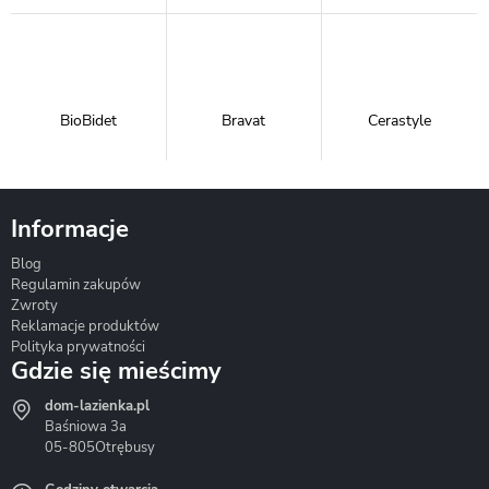
BioBidet
Bravat
Cerastyle
Informacje
Blog
Corsan
Gante
Hydrosan
Regulamin zakupów
Zwroty
Reklamacje produktów
Polityka prywatności
Gdzie się mieścimy
dom-lazienka.pl
Hydrostop
Inea
Invena
Baśniowa 3a
05-805
Otrębusy