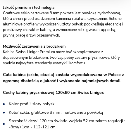
Jakość premium i technologia
Grafitowe szkło hartowane 8 mm pokryte jest powłoką hydrofobową,
która chroni przed osadzaniem kamienia i ułatwia czyszczenie. Solidne
aluminiowe profile w wykończeniu złoty połysk podkreślają elegancję i
prestiżowy charakter kabiny, a wzmocnione rolki gwarantują cichą,
płynną pracę drzwi przesuwnych.
Możliwość zestawienia z brodzikiem
Kabina Swiss-Liniger Premium może być skompletowana z
dopasowanym brodzikiem, tworząc pełny zestaw prysznicowy, który
spełnia najwyższe standardy estetyki i komfortu.
Cała kabina (szkło, okucia) została wyprodukowana w Polsce z
ogromną dbałością o jakość i wykonanie najmniejszych detali.
Cechy kabiny prysznicowej 120x80 cm Swiss Liniger:
Kolor profili: złoty połysk
Kolor szkła: grafitowe 8 mm , hartowane z powłoką
Szerokość drzwi 120 cm światło wejścia 52 cm zakres regulacji :
-8cm/+1cm - 112-121 cm