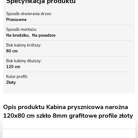
Specyfikacja produktu
Sposób otwierania drzwi
Przesuwne
Sposób montażu
Na brodziku
Na posadzce
Bok kabiny krótszy
80 cm
Bok kabiny dłuższy
120 cm
Kolor profili
Złoty
Opis produktu Kabina prysznicowa narożna
120x80 cm szkło 8mm grafitowe profile złoty
połysk Swiss Liniger
KABINA PRYSZNICOWA SWISS LINIGER - EUROSMART