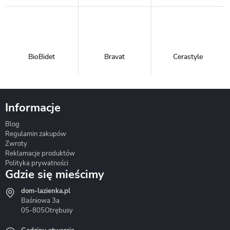
BioBidet
Bravat
Cerastyle
Informacje
Blog
Corsan
Gante
Hydrosan
Regulamin zakupów
Zwroty
Reklamacje produktów
Polityka prywatności
Gdzie się mieścimy
dom-lazienka.pl
Hydrostop
Inea
Invena
Baśniowa 3a
05-805
Otrębusy