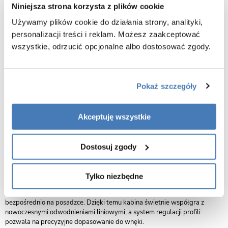
Niniejsza strona korzysta z plików cookie
Bezpieczne szkło hartowane 8mm z technologią Easy Clean
Używamy plików cookie do działania strony, analityki,
personalizacji treści i reklam. Możesz zaakceptować
Kabina prysznicowa przesuwna Swiss-Liniger Premium – szkło
wszystkie, odrzucić opcjonalne albo dostosować zgody.
grafitowe i profile złoty połysk
Kabina prysznicowa przesuwna Swiss-Liniger Premium w wersji ze
szkłem grafitowym i eleganckimi profilami w kolorze złoty połysk to
wyjątkowe połączenie luksusowego designu, nowoczesnej
Pokaż szczegóły
funkcjonalności i wytrzymałości. Hartowane szkło 8 mm w przydymionym
odcieniu nadaje kabinie ekskluzywny charakter, a jednocześnie zapewnia
bezpieczeństwo i trwałość użytkowania.
Akceptuję wszystkie
Ergonomia i dopasowanie
Kabina dostępna jest w wielu rozmiarach, co pozwala na idealne
dopasowanie do każdego wnętrza łazienki. Drzwi przesuwne gwarantują
Dostosuj zgody
wygodę wejścia oraz oszczędność przestrzeni, czyniąc ją doskonałym
rozwiązaniem zarówno do małych, jak i dużych łazienek
.
Tylko niezbędne
Uniwersalny montaż
Model Premium umożliwia instalację zarówno na brodziku, jak i
bezpośrednio na posadzce. Dzięki temu kabina świetnie współgra z
nowoczesnymi odwodnieniami liniowymi, a system regulacji profili
pozwala na precyzyjne dopasowanie do wnęki.