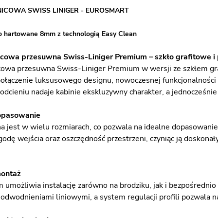
NICOWA SWISS LINIGER - EUROSMART
o hartowane 8mm z technologią Easy Clean
cowa przesuwna Swiss-Liniger Premium – szkło grafitowe i p
cowa przesuwna Swiss-Liniger Premium w wersji ze szkłem graf
ołączenie luksusowego designu, nowoczesnej funkcjonalności
dcieniu nadaje kabinie ekskluzywny charakter, a jednocześnie
opasowanie
a jest w wielu rozmiarach, co pozwala na idealne dopasowanie
odę wejścia oraz oszczędność przestrzeni, czyniąc ją doskona
montaż
umożliwia instalację zarówno na brodziku, jak i bezpośrednio
dwodnieniami liniowymi, a system regulacji profili pozwala 