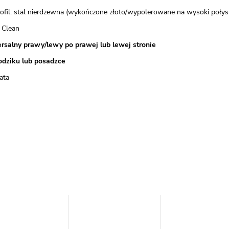
rofil: stal nierdzewna (wykończone złoto/wypolerowane na wysoki połys
 Clean
rsalny prawy/lewy po prawej lub lewej stronie
odziku lub posadzce
ata