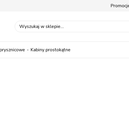
Promocj
 prysznicowe
Kabiny prostokątne