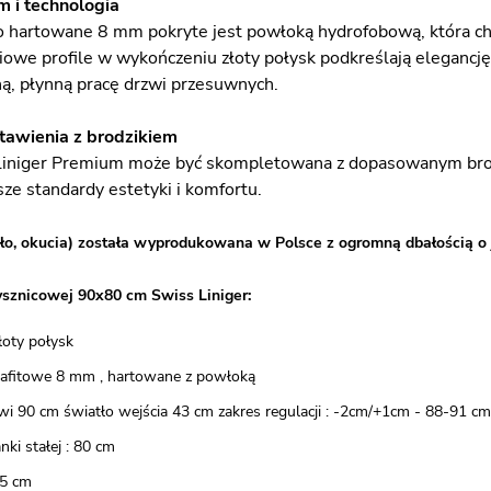
 i technologia
o hartowane 8 mm pokryte jest powłoką hydrofobową, która chr
iowe profile w wykończeniu złoty połysk podkreślają elegancję 
hą, płynną pracę drzwi przesuwnych.
tawienia z brodzikiem
Liniger Premium może być skompletowana z dopasowanym brodz
ze standardy estetyki i komfortu.
ło, okucia) została wyprodukowana w Polsce z ogromną dbałością o 
ysznicowej 90x80 cm Swiss Liniger:
złoty połysk
grafitowe 8 mm , hartowane z powłoką
wi 90 cm światło wejścia 43 cm zakres regulacji : -2cm/+1cm - 88-91 cm
nki stałej : 80 cm
5 cm