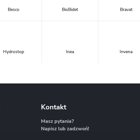
Besco
BioBidet
Bravat
Hydrostop
Inea
Invena
Metal-Hurt
Moel
New Trendy
y
Kontakt
Masz pytania?
Napisz lub zadzwoń!
Sanitti
Savana
Skiendi