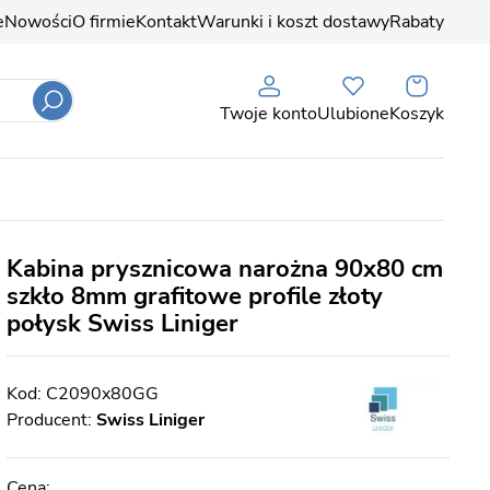
e
Nowości
O firmie
Kontakt
Warunki i koszt dostawy
Rabaty
Twoje konto
Ulubione
Koszyk
Kabina prysznicowa narożna 90x80 cm
szkło 8mm grafitowe profile złoty
połysk Swiss Liniger
C2090x80GG
Producent:
Swiss Liniger