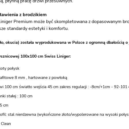
hą, płynną pracę drzwi przesuwnych.
tawienia z brodzikiem
Liniger Premium może być skompletowana z dopasowanym brodz
ze standardy estetyki i komfortu.
ło, okucia) została wyprodukowana w Polsce z ogromną dbałością o 
ysznicowej 100x100 cm Swiss Liniger:
złoty połysk
grafitowe 8 mm , hartowane z powłoką
wi 100 cm światło wejścia 45 cm zakres regulacji : -8cm/+1cm - 92-101
nki stałej : 100 cm
5 cm
rofil: stal nierdzewna (wykończone złoto/wypolerowane na wysoki połys
 Clean