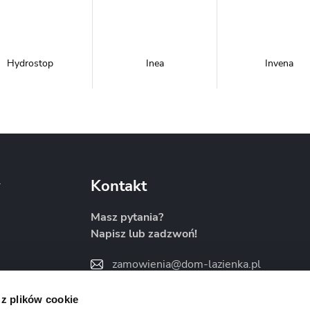
Hydrostop
Inea
Invena
Metal-Hurt
Moel
New Trendy
y
Kontakt
Masz pytania?
Napisz lub zadzwoń!
Sanitti
Savana
Skiendi
zamowienia@dom-lazienka.pl
22 734 34 35
:00
 z plików cookie