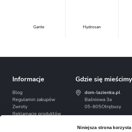
Gante
Hydrosan
Massi
Mazur Bath&Spa
Informacje
Gdzie się mieścim
Blog
dom-lazienka.pl
Regulamin zakupów
Baśniowa 3a
Zwroty
05-805
Otrębusy
Omnires
Rea
Reklamacje produktów
Godziny otwarcia
Polityka prywatności
Pon. - Pt.: 08:00 - 16
Niniejsza strona korzysta