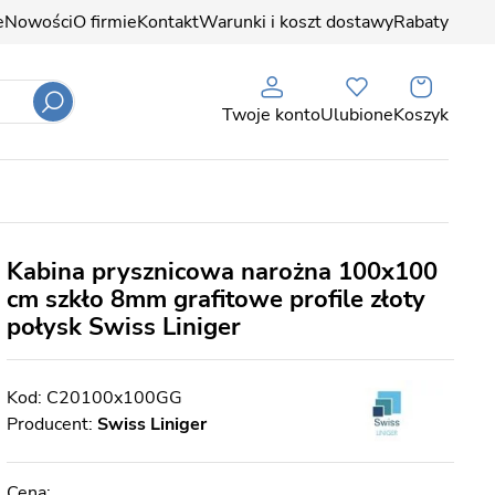
e
Nowości
O firmie
Kontakt
Warunki i koszt dostawy
Rabaty
Twoje konto
Ulubione
Koszyk
Kabina prysznicowa narożna 100x100
cm szkło 8mm grafitowe profile złoty
połysk Swiss Liniger
C20100x100GG
Producent:
Swiss Liniger