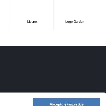
Liveno
Loge Garden
NewTrendy
Novoterm
Inwestycje
Swiac
Swiss Liniger
Akceptuję wszystkie