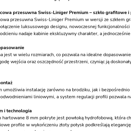
cowa przesuwna Swiss-Liniger Premium – szkło grafitowe i p
cowa przesuwna Swiss-Liniger Premium w wersji ze szkłem graf
ołączenie luksusowego designu, nowoczesnej funkcjonalności
dcieniu nadaje kabinie ekskluzywny charakter, a jednocześnie
opasowanie
a jest w wielu rozmiarach, co pozwala na idealne dopasowanie
odę wejścia oraz oszczędność przestrzeni, czyniąc ją doskona
montaż
umożliwia instalację zarówno na brodziku, jak i bezpośrednio
dwodnieniami liniowymi, a system regulacji profili pozwala 
 i technologia
o hartowane 8 mm pokryte jest powłoką hydrofobową, która chr
iowe profile w wykończeniu złoty połysk podkreślają elegancję 