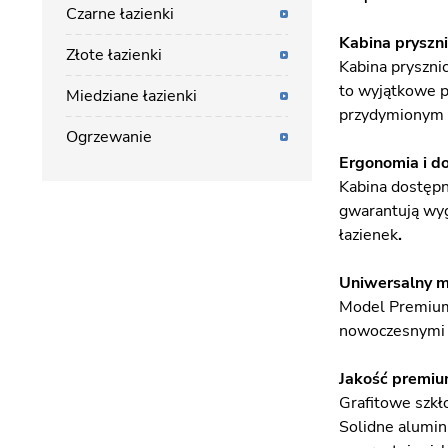
Czarne łazienki
Kabina pryszni
Złote łazienki
Kabina pryszni
to wyjątkowe p
Miedziane łazienki
przydymionym o
Ogrzewanie
Ergonomia i d
Kabina dostępn
gwarantują wyg
łazienek
.
Uniwersalny 
Model Premium 
nowoczesnymi o
Jakość premium
Grafitowe szkł
Solidne alumin