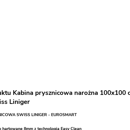
uktu Kabina prysznicowa narożna 100x100 cm
ss Liniger
NICOWA SWISS LINIGER - EUROSMART
o hartowane 8mm z technologią Easy Clean