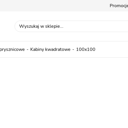
Promocj
 prysznicowe
Kabiny kwadratowe
100x100